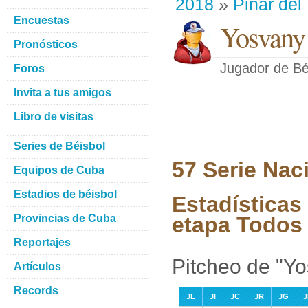
2018
»
Pinar del
Encuestas
Yosvany
Pronósticos
Jugador de Bé
Foros
Invita a tus amigos
Libro de visitas
Series de Béisbol
57 Serie Nac
Equipos de Cuba
Estadios de béisbol
Estadísticas
Provincias de Cuba
etapa Todos 
Reportajes
Pitcheo de "Y
Artículos
Records
JL
JI
JC
JR
JG
J