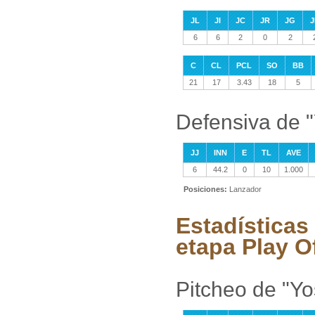
JL
JI
JC
JR
JG
J
6
6
2
0
2
C
CL
PCL
SO
BB
21
17
3.43
18
5
Defensiva de 
JJ
INN
E
TL
AVE
6
44.2
0
10
1.000
Posiciones:
Lanzador
Estadísticas
etapa Play O
Pitcheo de "Y