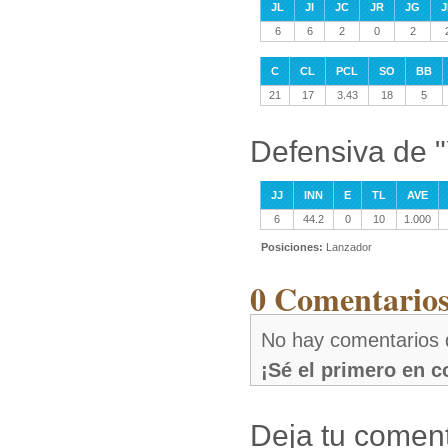
JL
JI
JC
JR
JG
J
6
6
2
0
2
C
CL
PCL
SO
BB
21
17
3.43
18
5
Defensiva de 
JJ
INN
E
TL
AVE
6
44.2
0
10
1.000
Posiciones:
Lanzador
0 Comentarios
No hay comentarios
¡Sé el primero en 
Deja tu coment