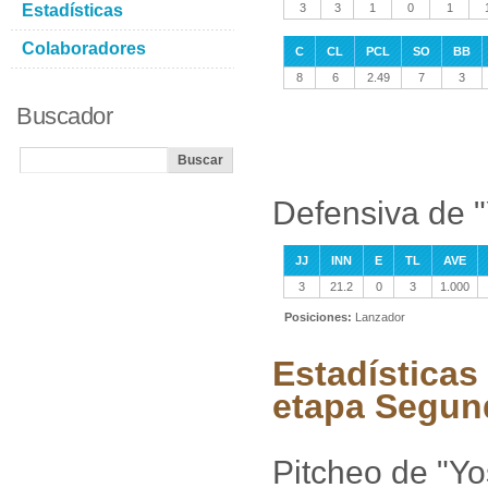
Estadísticas
3
3
1
0
1
Colaboradores
C
CL
PCL
SO
BB
8
6
2.49
7
3
Buscador
Defensiva de 
JJ
INN
E
TL
AVE
3
21.2
0
3
1.000
Posiciones:
Lanzador
Estadísticas
etapa Segun
Pitcheo de "Y