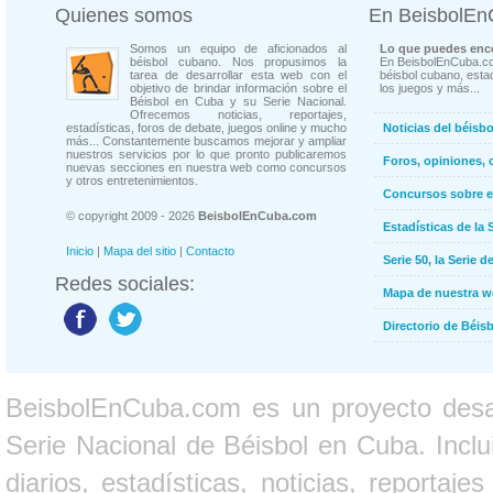
Quienes somos
En BeisbolE
Somos un equipo de aficionados al
Lo que puedes enco
béisbol cubano. Nos propusimos la
En BeisbolEnCuba.co
tarea de desarrollar esta web con el
béisbol cubano, estad
objetivo de brindar información sobre el
los juegos y más...
Béisbol en Cuba y su Serie Nacional.
Ofrecemos noticias, reportajes,
estadísticas, foros de debate, juegos online y mucho
Noticias del béisb
más... Constantemente buscamos mejorar y ampliar
nuestros servicios por lo que pronto publicaremos
Foros, opiniones, 
nuevas secciones en nuestra web como concursos
y otros entretenimientos.
Concursos sobre e
© copyright 2009 - 2026
BeisbolEnCuba.com
Estadísticas de la 
Inicio
|
Mapa del sitio
|
Contacto
Serie 50, la Serie d
Redes sociales:
Mapa de nuestra 
Directorio de Béi
BeisbolEnCuba.com es un proyecto desarr
Serie Nacional de Béisbol en Cuba. Inclui
diarios, estadísticas, noticias, report