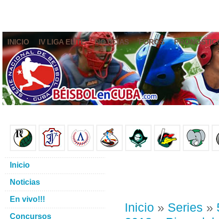
INICIO
IV LIGA ELITE
NOTICIAS
FOROS
PRONÓSTIC
Inicio
Noticias
En vivo!!!
Inicio
»
Series
»
Concursos