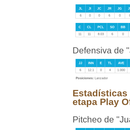
JL
JI
JC
JR
JG
J
6
0
0
6
0
C
CL
PCL
SO
BB
11
11
8.03
6
0
Defensiva de "
JJ
INN
E
TL
AVE
6
12.1
0
4
1.000
Posiciones:
Lanzador
Estadísticas
etapa Play O
Pitcheo de "Ju