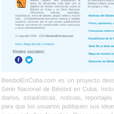
béisbol cubano. Nos propusimos la
En BeisbolEnCuba.co
tarea de desarrollar esta web con el
béisbol cubano, estad
objetivo de brindar información sobre el
los juegos y más...
Béisbol en Cuba y su Serie Nacional.
Ofrecemos noticias, reportajes,
estadísticas, foros de debate, juegos online y mucho
Noticias del béisb
más... Constantemente buscamos mejorar y ampliar
nuestros servicios por lo que pronto publicaremos
Foros, opiniones, 
nuevas secciones en nuestra web como concursos
y otros entretenimientos.
Concursos sobre e
© copyright 2009 - 2026
BeisbolEnCuba.com
Estadísticas de la 
Inicio
|
Mapa del sitio
|
Contacto
Serie 50, la Serie d
Redes sociales:
Mapa de nuestra 
Directorio de Béi
BeisbolEnCuba.com es un proyecto desarr
Serie Nacional de Béisbol en Cuba. Inclui
diarios, estadísticas, noticias, report
para que los usuarios publiquen sus ideas