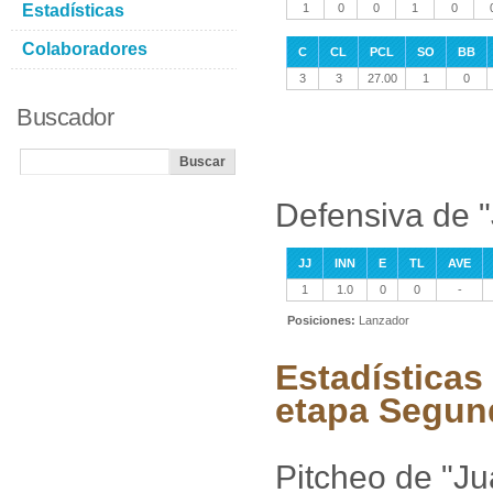
Estadísticas
1
0
0
1
0
Colaboradores
C
CL
PCL
SO
BB
3
3
27.00
1
0
Buscador
Defensiva de "
JJ
INN
E
TL
AVE
1
1.0
0
0
-
Posiciones:
Lanzador
Estadísticas
etapa Segun
Pitcheo de "Ju