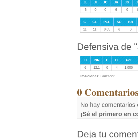
JL
JI
JC
JR
JG
J
6
0
0
6
0
C
CL
PCL
SO
BB
11
11
8.03
6
0
Defensiva de "
JJ
INN
E
TL
AVE
6
12.1
0
4
1.000
Posiciones:
Lanzador
0 Comentarios
No hay comentarios 
¡Sé el primero en 
Deja tu coment