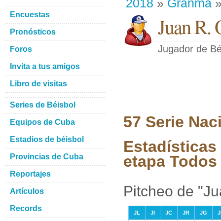
2018
»
Granma
»
Encuestas
Juan R. 
Pronósticos
Jugador de Bé
Foros
Invita a tus amigos
Libro de visitas
Series de Béisbol
57 Serie Nac
Equipos de Cuba
Estadios de béisbol
Estadísticas
Provincias de Cuba
etapa Todos 
Reportajes
Pitcheo de "Ju
Artículos
Records
JL
JI
JC
JR
JG
J