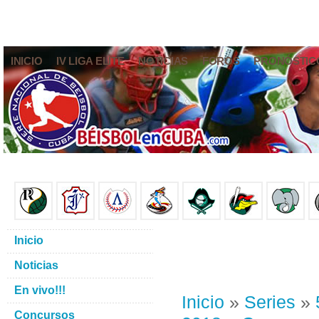
INICIO
IV LIGA ELITE
NOTICIAS
FOROS
PRONÓSTIC
Inicio
Noticias
En vivo!!!
Inicio
»
Series
»
Concursos