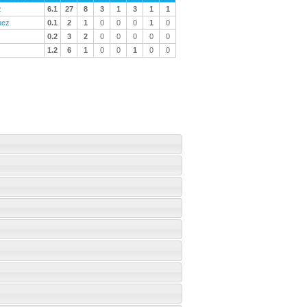
z
6.1
27
8
3
1
3
1
1
uez
0.1
2
1
0
0
0
1
0
0.2
3
2
0
0
0
0
0
1.2
6
1
0
0
1
0
0