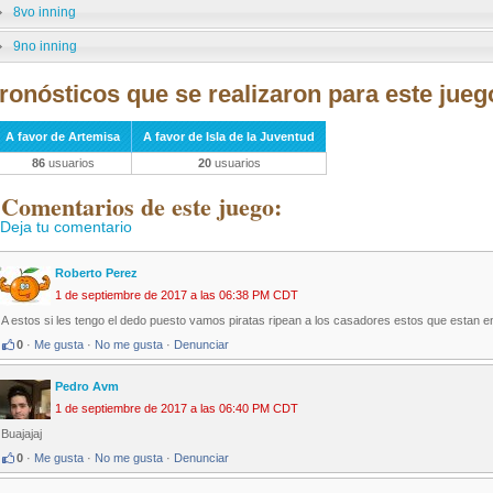
8vo inning
9no inning
ronósticos que se realizaron para este jueg
A favor de Artemisa
A favor de Isla de la Juventud
86
usuarios
20
usuarios
 Comentarios de este juego:
Deja tu comentario
Roberto Perez
1 de septiembre de 2017 a las 06:38 PM CDT
A estos si les tengo el dedo puesto vamos piratas ripean a los casadores estos que estan e
0
·
Me gusta
·
No me gusta
·
Denunciar
Pedro Avm
1 de septiembre de 2017 a las 06:40 PM CDT
Buajajaj
0
·
Me gusta
·
No me gusta
·
Denunciar