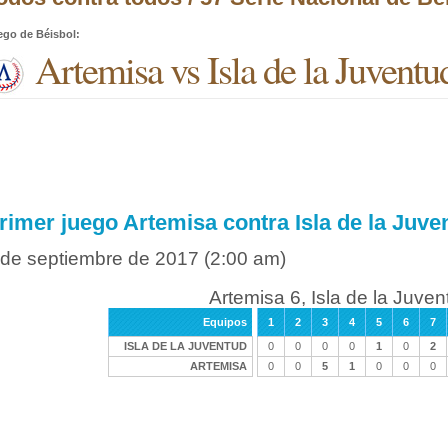
ego de Béisbol
:
Artemisa vs Isla de la Juventu
rimer juego Artemisa contra Isla de la Juve
 de septiembre de 2017
(2:00 am)
Artemisa 6, Isla de la Juven
Equipos
1
2
3
4
5
6
7
ISLA DE LA JUVENTUD
0
0
0
0
1
0
2
ARTEMISA
0
0
5
1
0
0
0