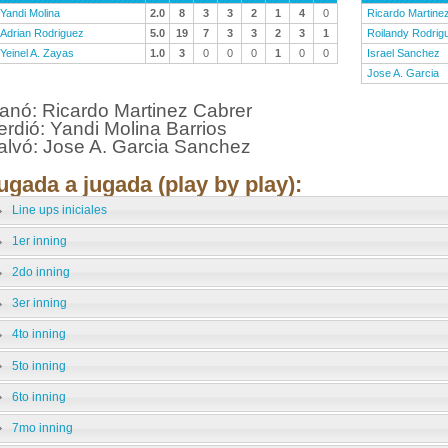
Yandi Molina
2.0
8
3
3
2
1
4
0
Ricardo Martine
Adrian Rodriguez
5.0
19
7
3
3
2
3
1
Roilandy Rodrig
Yeinel A. Zayas
1.0
3
0
0
0
1
0
0
Israel Sanchez
Jose A. Garcia
anó: Ricardo Martinez Cabrer
erdió: Yandi Molina Barrios
alvó: Jose A. Garcia Sanchez
ugada a jugada (play by play):
Line ups iniciales
1er inning
2do inning
3er inning
4to inning
5to inning
6to inning
7mo inning