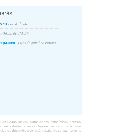
nterés
- Béisbol cubano
o.cu
io Oficial del INDER
- Ligas de futbol de Europa
ropa.com
s juegos, los resultados diarios, estadísticas, noticias,
 sus estrellas favoritas. Disponemos de otros servicios
equipo de desarrollo web está trabajando constantemente