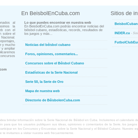
En BeisbolEnCuba.com
Sitios de i
onados al
Lo que puedes encontrar en nuestra web
BeisbolCuban
usimos la
En BeisbolEnCuba.com podrás encontrar noticias del
eb con el
béisbol cubano, estadísticas, records, resultados de
- Sit
INDER.cu
n sobre el
los juegos y más...
Nacional.
ortajes,
FutbolClubEu
ne y mucho
Noticias del béisbol cubano
 y ampliar
blicaremos
Foros, opiniones, comentarios...
concursos
Concursos sobre el Béisbol Cubano
.com
Estadísticas de la Serie Nacional
Serie 50, la Serie de Oro
Mapa de nuestra web
Directorio de BéisbolenCuba.com
a brindar información sobre la Serie Nacional de Béisbol en Cuba. Incluiremos el calendario de lo
 para que los usuarios publiquen sus ideas, opiniones o comentarios de la Serie, los juegos o
o participar en los Concursos y Encuestas sobre la Serie Nacional y el Béisbol Cubano. Nuestro 
ue te invitamos a visitar nuestra web frecuentemente.