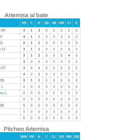
Artemisa al bate
VB
C
H
2B
3B
HR
CI
E
-RF
4
1
3
0
0
0
0
0
F
4
1
0
0
0
0
0
0
SS
2
1
1
0
0
0
0
0
r
LF
3
1
1
0
0
0
1
0
3
1
2
0
0
1
4
0
3
0
0
0
0
0
0
0
-CF
3
0
1
0
0
0
0
0
4
0
1
0
0
0
0
0
3B
3
1
1
0
0
0
0
1
z
L
0
0
0
0
0
0
0
0
uez
L
0
0
0
0
0
0
0
0
L
0
0
0
0
0
0
0
0
3B
1
0
0
0
0
0
0
0
0
0
0
0
0
0
0
0
0
0
0
0
0
0
0
0
Pitcheo Artemisa
INN
VB
H
C
CL
SO
BB
DB