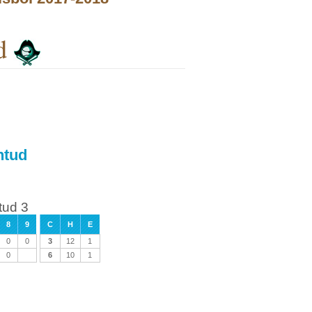
d
ntud
tud 3
8
9
C
H
E
0
0
3
12
1
0
6
10
1