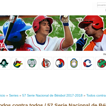
usuario
FOROS
PRONÓSTICOS
EN VIVO
CONTACTO
Ho
icio
»
Series
»
57 Serie Nacional de Béisbol 2017-2018
»
Todos contra
odos contra todos / 57 Serie Nacional de Bé