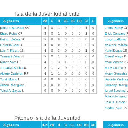
Isla de la Juventud al bate
Jugadores
VB
C
H
2B
3B
HR
CI
E
Jugadores
Roberto Acevedo
SS
5
0
1
0
0
0
1
0
Jhony Hardy
CF
Eliseo Rojas
CF
5
0
1
0
0
0
1
0
Erick Candano
R
Dainier Galvez
2B
5
0
0
0
0
0
0
0
Jorge E. Aloma
Gerardo Casi
D
4
0
0
0
0
0
0
0
Yosvani Peñalve
Luis F. Rivera
1B
4
0
3
0
0
0
1
0
Yariel Duque
1B
Yasmani Viera
3B
5
0
1
0
0
0
0
0
Osmel Fraga
D
Ruben Soto
LF
4
1
3
1
0
0
0
0
Yoan Moreno
2B
Jordanys Acebal
R
2
1
2
0
0
0
0
0
Andy Cosme
R
Alberto Calderon
RF
4
1
1
0
0
0
0
0
Victor Gonzalez
Yandi Molina
L
0
0
0
0
0
0
0
1
Ricardo Martine
Adrian Rodriguez
L
0
0
0
0
0
0
0
0
Roilandy Rodrig
Yeinel A. Zayas
L
0
0
0
0
0
0
0
0
Israel Sanchez
Adian Gonzalez
Jose A. Garcia
L
Yosbel Paez
2B
Pitcheo Isla de la Juventud
Jugadores
INN
VB
H
C
CL
SO
BB
DB
Jugadores