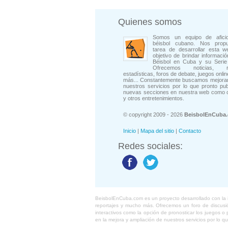
Quienes somos
Somos un equipo de afici
béisbol cubano. Nos prop
tarea de desarrollar esta w
objetivo de brindar informació
Béisbol en Cuba y su Serie 
Ofrecemos noticias, rep
estadísticas, foros de debate, juegos onli
más... Constantemente buscamos mejorar
nuestros servicios por lo que pronto pu
nuevas secciones en nuestra web como 
y otros entretenimientos.
© copyright 2009 - 2026
BeisbolEnCuba
Inicio
|
Mapa del sitio
|
Contacto
Redes sociales:
BeisbolEnCuba.com es un proyecto desarrollado con la ide
reportajes y mucho más. Ofrecemos un foro de discusión
interactivos como la opción de pronosticar los juegos 
en la mejora y ampliación de nuestros servicios por lo q