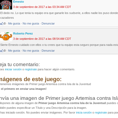
Ernesto
3 de septiembre de 2017 a las 03:34 AM CDT
El dedo no. Lo que tenia tu equipo era que ganarle los sudserie, a ellos nadie los puso dond
cazadores
0
·
Me gusta
·
No me gusta
·
Denunciar
Roberto Perez
3 de septiembre de 2017 a las 08:54 AM CDT
Sierte Ernesto cuidado con ellos o tu crees que tu equipo esta seguro porque para nada e
0
·
Me gusta
·
No me gusta
·
Denunciar
eja tu comentario:
bes
iniciar sesión
o
registrate
para hacer algún comentario.
mágenes de este juego:
tenemos imágenes de Primer juego Artemisa contra Isla de la Juventud
é el primero en enviar una imagen!
nvía una imagen de Primer juego Artemisa contra Isl
dispones de alguna imagen de
Primer juego Artemisa contra Isla de la Juventud
puedes co
bién puedes especificar un Título y una Descripción para la imagen.
has iniciado sesión. No puedes enviar imágenes. Por favor
inicia sesión
o
registrate
para pod