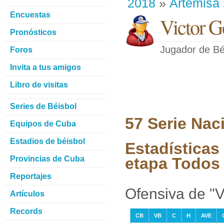
2018
»
Artemisa
Encuestas
Victor G
Pronósticos
Jugador de Bé
Foros
Invita a tus amigos
Libro de visitas
Series de Béisbol
57 Serie Nac
Equipos de Cuba
Estadios de béisbol
Estadísticas
Provincias de Cuba
etapa Todos 
Reportajes
Ofensiva de "V
Artículos
Records
CB
VB
C
H
AVE