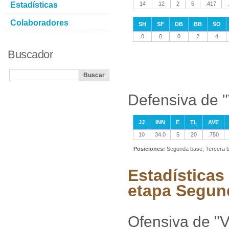
Estadísticas
14
12
2
5
.417
Colaboradores
SH
SF
DB
BB
SO
0
0
0
2
4
Buscador
Defensiva de "
JJ
INN
E
TL
AVE
10
34.0
5
20
.750
Posiciones:
Segunda base, Tercera b
Estadísticas
etapa Segun
Ofensiva de "V