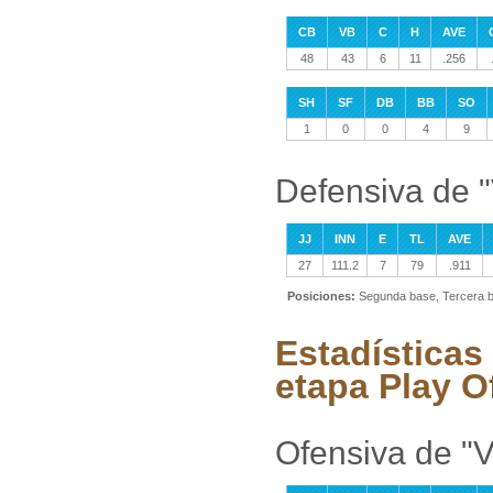
CB
VB
C
H
AVE
48
43
6
11
.256
SH
SF
DB
BB
SO
1
0
0
4
9
Defensiva de "
JJ
INN
E
TL
AVE
27
111.2
7
79
.911
Posiciones:
Segunda base, Tercera b
Estadísticas
etapa Play O
Ofensiva de "V