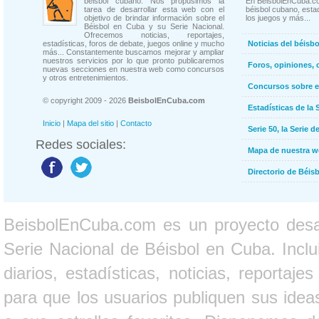
béisbol cubano. Nos propusimos la
En BeisbolEnCuba.co
tarea de desarrollar esta web con el
béisbol cubano, estad
objetivo de brindar información sobre el
los juegos y más...
Béisbol en Cuba y su Serie Nacional.
Ofrecemos noticias, reportajes,
estadísticas, foros de debate, juegos online y mucho
Noticias del béisb
más... Constantemente buscamos mejorar y ampliar
nuestros servicios por lo que pronto publicaremos
Foros, opiniones, 
nuevas secciones en nuestra web como concursos
y otros entretenimientos.
Concursos sobre e
© copyright 2009 - 2026
BeisbolEnCuba.com
Estadísticas de la 
Inicio
|
Mapa del sitio
|
Contacto
Serie 50, la Serie d
Redes sociales:
Mapa de nuestra 
Directorio de Béi
BeisbolEnCuba.com es un proyecto desarr
Serie Nacional de Béisbol en Cuba. Inclui
diarios, estadísticas, noticias, report
para que los usuarios publiquen sus ideas