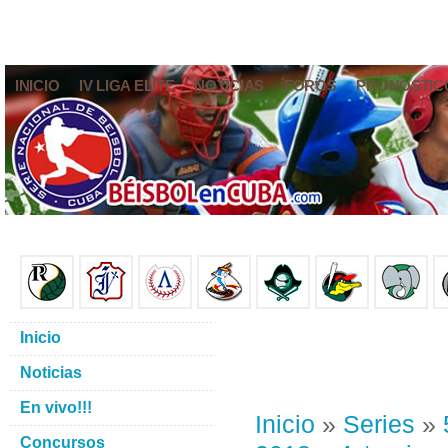
INICIO
IV LIGA ELITE
NOTICIAS
FOROS
PRONÓSTIC
Inicio
Noticias
En vivo!!!
Inicio
»
Series
»
Concursos