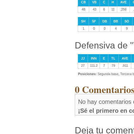
CB
VB
C
H
AVE
48
43
6
11
.256
SH
SF
DB
BB
SO
1
0
0
4
9
Defensiva de "
JJ
INN
E
TL
AVE
27
111.2
7
79
.911
Posiciones:
Segunda base, Tercera b
0 Comentarios
No hay comentarios 
¡Sé el primero en 
Deja tu coment