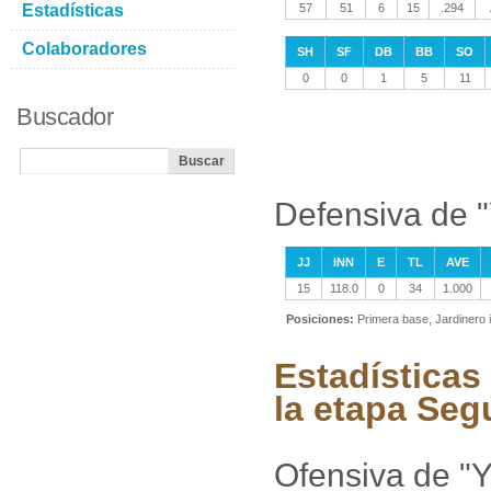
Estadísticas
57
51
6
15
.294
Colaboradores
SH
SF
DB
BB
SO
0
0
1
5
11
Buscador
Defensiva de 
JJ
INN
E
TL
AVE
15
118.0
0
34
1.000
Posiciones:
Primera base, Jardinero 
Estadísticas
la etapa Seg
Ofensiva de "