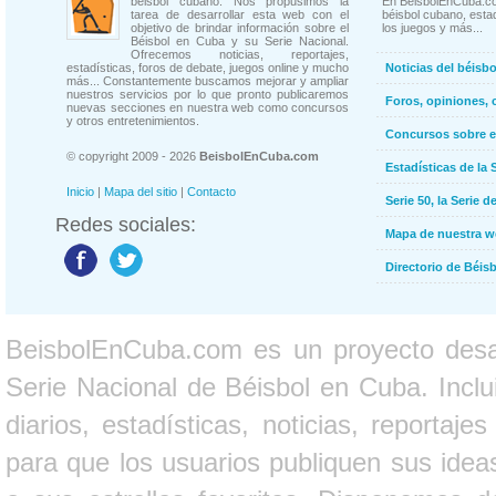
béisbol cubano. Nos propusimos la
En BeisbolEnCuba.co
tarea de desarrollar esta web con el
béisbol cubano, estad
objetivo de brindar información sobre el
los juegos y más...
Béisbol en Cuba y su Serie Nacional.
Ofrecemos noticias, reportajes,
estadísticas, foros de debate, juegos online y mucho
Noticias del béisb
más... Constantemente buscamos mejorar y ampliar
nuestros servicios por lo que pronto publicaremos
Foros, opiniones, 
nuevas secciones en nuestra web como concursos
y otros entretenimientos.
Concursos sobre e
© copyright 2009 - 2026
BeisbolEnCuba.com
Estadísticas de la 
Inicio
|
Mapa del sitio
|
Contacto
Serie 50, la Serie d
Redes sociales:
Mapa de nuestra 
Directorio de Béi
BeisbolEnCuba.com es un proyecto desarr
Serie Nacional de Béisbol en Cuba. Inclui
diarios, estadísticas, noticias, report
para que los usuarios publiquen sus ideas