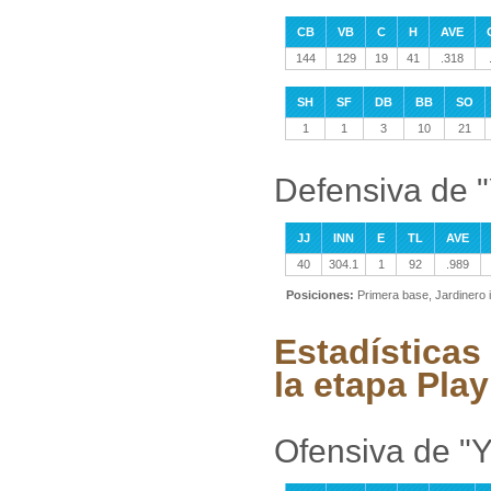
CB
VB
C
H
AVE
144
129
19
41
.318
SH
SF
DB
BB
SO
1
1
3
10
21
Defensiva de 
JJ
INN
E
TL
AVE
40
304.1
1
92
.989
Posiciones:
Primera base, Jardinero 
Estadísticas
la etapa Play
Ofensiva de "