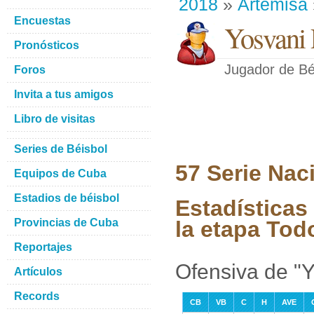
2018
»
Artemisa
Encuestas
Yosvani 
Pronósticos
Jugador de Bé
Foros
Invita a tus amigos
Libro de visitas
Series de Béisbol
57 Serie Nac
Equipos de Cuba
Estadios de béisbol
Estadísticas
Provincias de Cuba
la etapa Tod
Reportajes
Ofensiva de "
Artículos
Records
CB
VB
C
H
AVE