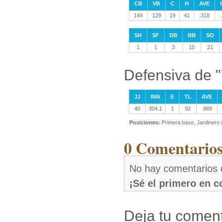
CB
VB
C
H
AVE
144
129
19
41
.318
SH
SF
DB
BB
SO
1
1
3
10
21
Defensiva de 
JJ
INN
E
TL
AVE
40
304.1
1
92
.989
Posiciones:
Primera base, Jardinero 
0 Comentarios
No hay comentarios 
¡Sé el primero en 
Deja tu coment