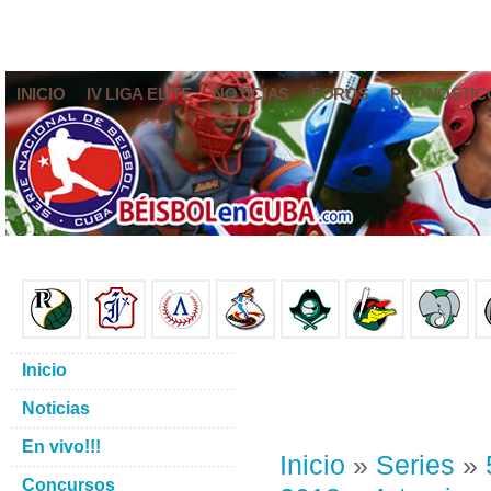
INICIO
IV LIGA ELITE
NOTICIAS
FOROS
PRONÓSTIC
Inicio
Noticias
En vivo!!!
Inicio
»
Series
»
Concursos