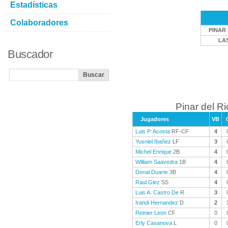
Estadísticas
Colaboradores
PINAR 
LA
Buscador
Pinar del Ri
Jugadores
VB
Luis P. Acosta
RF-CF
4
Yusniel Ibañez
LF
3
Michel Enrique
2B
4
William Saavedra
1B
4
Donal Duarte
3B
4
Raul Glez
SS
4
Luis A. Castro De
R
3
Irandi Hernandez
D
2
Reinier Leon
CF
0
Erly Casanova
L
0