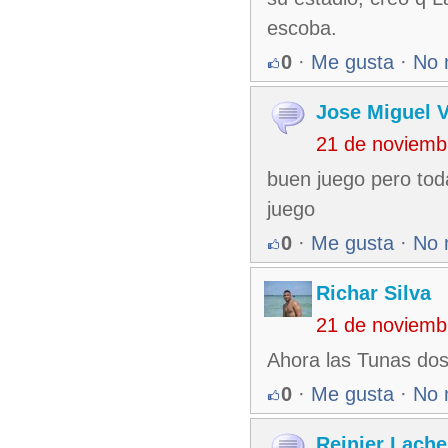
escoba.
0
·
Me gusta
·
No 
Jose Miguel 
21 de noviemb
buen juego pero toda
juego
0
·
Me gusta
·
No 
Richar Silva
21 de noviemb
Ahora las Tunas dos
0
·
Me gusta
·
No 
Reinier Lache