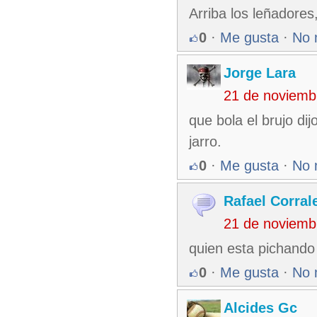
Arriba los leñadores
0
·
Me gusta
·
No 
Jorge Lara
21 de noviemb
que bola el brujo di
jarro.
0
·
Me gusta
·
No 
Rafael Corral
21 de noviemb
quien esta pichando
0
·
Me gusta
·
No 
Alcides Gc