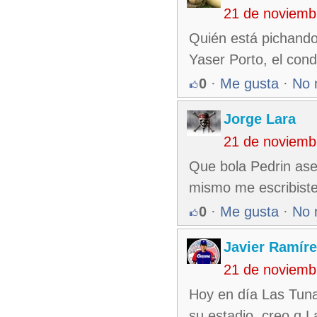
21 de noviemb
Quién está pichando
Yaser Porto, el con
0
·
Me gusta
·
No 
Jorge Lara
21 de noviemb
Que bola Pedrin ase
mismo me escribiste
0
·
Me gusta
·
No 
Javier Ramíre
21 de noviemb
Hoy en día Las Tuna
su estadio, creo q L