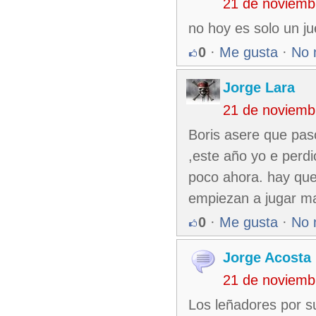
21 de noviemb
no hoy es solo un j
0
·
Me gusta
·
No 
Jorge Lara
21 de noviemb
Boris asere que paso
,este año yo e perd
poco ahora. hay que 
empiezan a jugar ma
0
·
Me gusta
·
No 
Jorge Acosta
21 de noviemb
Los leñadores por su