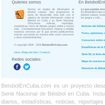
Quienes somos
En BeisbolE
Somos un equipo de aficionados al
Lo que puedes enco
béisbol cubano. Nos propusimos la
En BeisbolEnCuba.co
tarea de desarrollar esta web con el
béisbol cubano, estad
objetivo de brindar información sobre el
los juegos y más...
Béisbol en Cuba y su Serie Nacional.
Ofrecemos noticias, reportajes,
estadísticas, foros de debate, juegos online y mucho
Noticias del béisb
más... Constantemente buscamos mejorar y ampliar
nuestros servicios por lo que pronto publicaremos
Foros, opiniones, 
nuevas secciones en nuestra web como concursos
y otros entretenimientos.
Concursos sobre e
© copyright 2009 - 2026
BeisbolEnCuba.com
Estadísticas de la 
Inicio
|
Mapa del sitio
|
Contacto
Serie 50, la Serie d
Redes sociales:
Mapa de nuestra 
Directorio de Béi
BeisbolEnCuba.com es un proyecto desarr
Serie Nacional de Béisbol en Cuba. Inclui
diarios, estadísticas, noticias, report