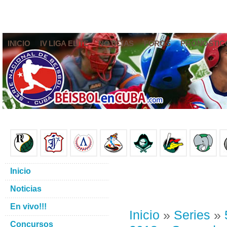
INICIO
IV LIGA ELITE
NOTICIAS
FOROS
PRONÓSTIC
Inicio
Noticias
En vivo!!!
Inicio
»
Series
»
Concursos