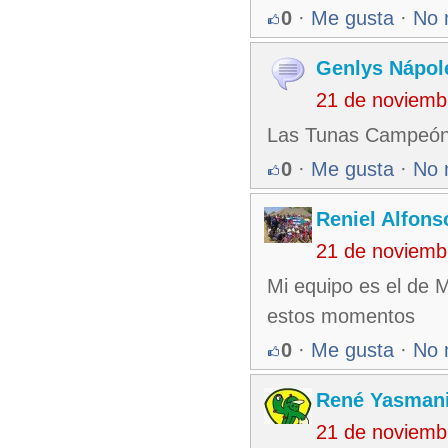
0
·
Me gusta
·
No 
Genlys Nápol
21 de noviemb
Las Tunas Campeó
0
·
Me gusta
·
No 
Reniel Alfons
21 de noviemb
Mi equipo es el de 
estos momentos
0
·
Me gusta
·
No 
René Yasmani
21 de noviemb