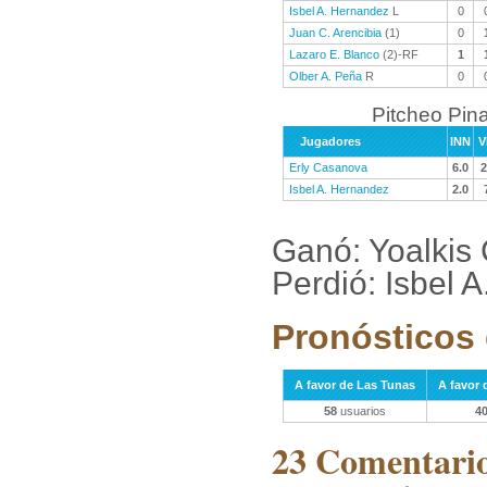
Isbel A. Hernandez
L
0
Juan C. Arencibia
(1)
0
Lazaro E. Blanco
(2)-RF
1
Olber A. Peña
R
0
Pitcheo Pina
Jugadores
INN
V
Erly Casanova
6.0
2
Isbel A. Hernandez
2.0
Ganó: Yoalkis
Perdió: Isbel 
Pronósticos 
A favor de Las Tunas
A favor 
58
usuarios
4
23 Comentarios