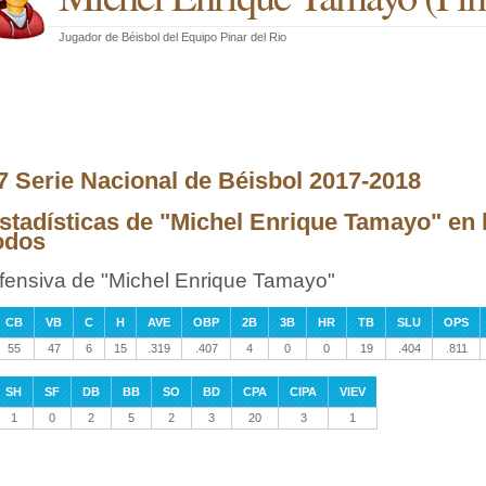
Jugador de Béisbol
del
Equipo Pinar del Rio
7 Serie Nacional de Béisbol 2017-2018
stadísticas de "Michel Enrique Tamayo" en 
odos
fensiva de "Michel Enrique Tamayo"
CB
VB
C
H
AVE
OBP
2B
3B
HR
TB
SLU
OPS
55
47
6
15
.319
.407
4
0
0
19
.404
.811
SH
SF
DB
BB
SO
BD
CPA
CIPA
VIEV
1
0
2
5
2
3
20
3
1