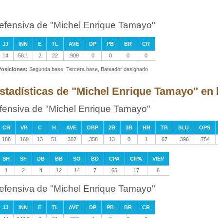
efensiva de "Michel Enrique Tamayo"
JJ
INN
E
TL
AVE
DP
PB
BR
CR
14
58.1
2
22
.909
0
0
0
0
Posiciones:
Segunda base, Tercera base, Bateador designado
stadísticas de "Michel Enrique Tamayo" en 
fensiva de "Michel Enrique Tamayo"
CB
VB
C
H
AVE
OBP
2B
3B
HR
TB
SLU
OPS
188
169
13
51
.302
.358
13
0
1
67
.396
.754
SH
SF
DB
BB
SO
BD
CPA
CIPA
VIEV
1
2
4
12
14
7
65
17
6
efensiva de "Michel Enrique Tamayo"
JJ
INN
E
TL
AVE
DP
PB
BR
CR