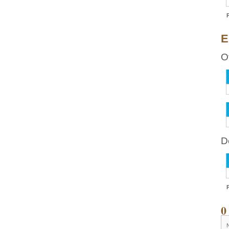
E
O
D
0