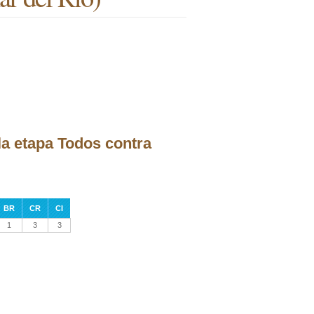
la etapa Todos contra
BR
CR
CI
1
3
3