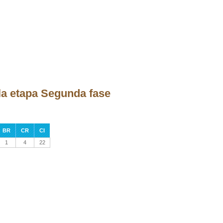
la etapa Segunda fase
BR
CR
CI
1
4
22