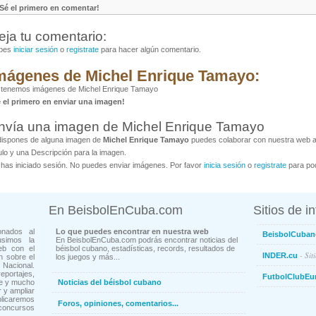
¡Sé el primero en comentar!
eja tu comentario:
bes
iniciar sesión
o
registrate
para hacer algún comentario.
mágenes de Michel Enrique Tamayo:
 tenemos imágenes de Michel Enrique Tamayo
é el primero en enviar una imagen!
nvía una imagen de Michel Enrique Tamayo
dispones de alguna imagen de
Michel Enrique Tamayo
puedes colaborar con nuestra web al
ulo y una Descripción para la imagen.
has iniciado sesión. No puedes enviar imágenes. Por favor
inicia sesión
o
registrate
para pod
En BeisbolEnCuba.com
Sitios de i
onados al
Lo que puedes encontrar en nuestra web
BeisbolCuban
usimos la
En BeisbolEnCuba.com podrás encontrar noticias del
eb con el
béisbol cubano, estadísticas, records, resultados de
- Sit
INDER.cu
n sobre el
los juegos y más...
Nacional.
ortajes,
FutbolClubEu
ne y mucho
Noticias del béisbol cubano
 y ampliar
blicaremos
Foros, opiniones, comentarios...
concursos