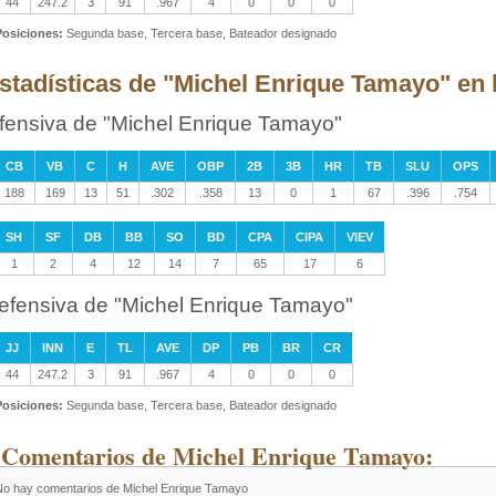
44
247.2
3
91
.967
4
0
0
0
Posiciones:
Segunda base, Tercera base, Bateador designado
stadísticas de "Michel Enrique Tamayo" en l
fensiva de "Michel Enrique Tamayo"
CB
VB
C
H
AVE
OBP
2B
3B
HR
TB
SLU
OPS
188
169
13
51
.302
.358
13
0
1
67
.396
.754
SH
SF
DB
BB
SO
BD
CPA
CIPA
VIEV
1
2
4
12
14
7
65
17
6
efensiva de "Michel Enrique Tamayo"
JJ
INN
E
TL
AVE
DP
PB
BR
CR
44
247.2
3
91
.967
4
0
0
0
Posiciones:
Segunda base, Tercera base, Bateador designado
 Comentarios de Michel Enrique Tamayo:
No hay comentarios de Michel Enrique Tamayo