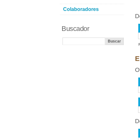
Colaboradores
D
Buscador
E
O
D