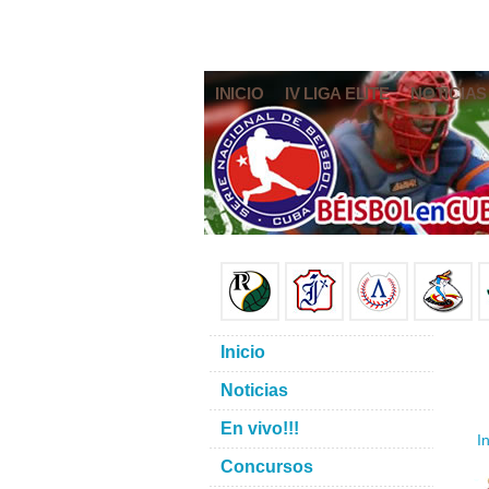
INICIO
IV LIGA ELITE
NOTICIAS
Inicio
Noticias
En vivo!!!
In
Concursos