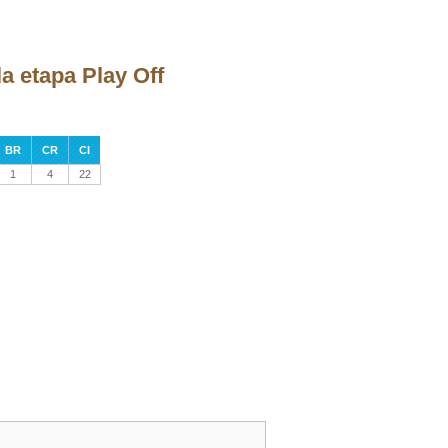
a etapa Play Off
BR
CR
CI
1
4
22