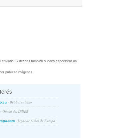
 enviarla. Si deseas también puedes especificar un
er publicar imágenes.
nterés
- Béisbol cubano
o.cu
io Oficial del INDER
- Ligas de futbol de Europa
ropa.com