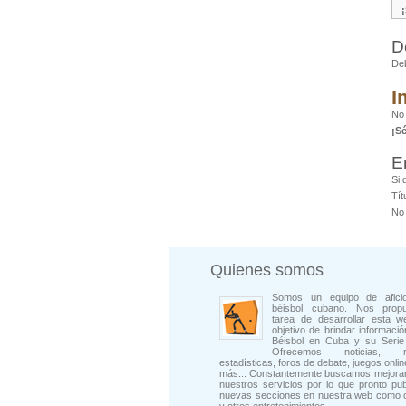
D
De
I
No
¡S
E
Si 
Tít
No 
Quienes somos
Somos un equipo de afici
béisbol cubano. Nos prop
tarea de desarrollar esta w
objetivo de brindar informació
Béisbol en Cuba y su Serie 
Ofrecemos noticias, rep
estadísticas, foros de debate, juegos onli
más... Constantemente buscamos mejorar
nuestros servicios por lo que pronto pu
nuevas secciones en nuestra web como 