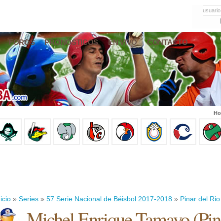
usuario
FOROS
PRONÓSTICOS
EN VIVO
CONTACTO
Ho
icio
»
Series
»
57 Serie Nacional de Béisbol 2017-2018
»
Pinar del Rio
Michel Enrique Tamayo
(
Pin