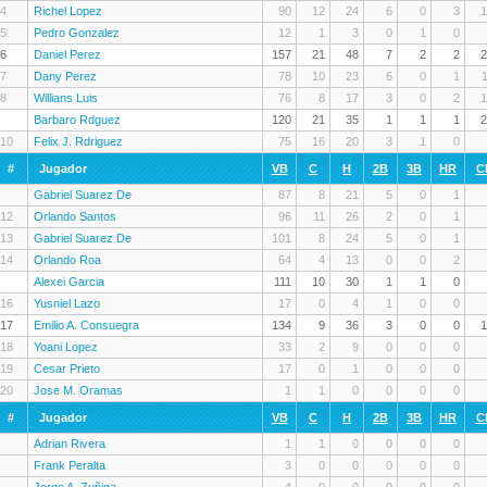
4
Richel Lopez
90
12
24
6
0
3
1
5
Pedro Gonzalez
12
1
3
0
1
0
6
Daniel Perez
157
21
48
7
2
2
2
7
Dany Perez
78
10
23
6
0
1
8
Willians Luis
76
8
17
3
0
2
1
Barbaro Rdguez
120
21
35
1
1
1
2
10
Felix J. Rdriguez
75
16
20
3
1
0
#
Jugador
VB
C
H
2B
3B
HR
C
Gabriel Suarez De
87
8
21
5
0
1
12
Orlando Santos
96
11
26
2
0
1
13
Gabriel Suarez De
101
8
24
5
0
1
14
Orlando Roa
64
4
13
0
0
2
Alexei Garcia
111
10
30
1
1
0
16
Yusniel Lazo
17
0
4
1
0
0
17
Emilio A. Consuegra
134
9
36
3
0
0
1
18
Yoani Lopez
33
2
9
0
0
0
19
Cesar Prieto
17
0
1
0
0
0
20
Jose M. Oramas
1
1
0
0
0
0
#
Jugador
VB
C
H
2B
3B
HR
C
Adrian Rivera
1
1
0
0
0
0
Frank Peralta
3
0
0
0
0
0