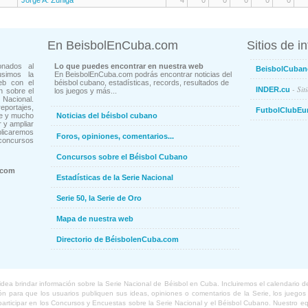
Jorge A. Zuñiga
4
0
0
0
0
0
En BeisbolEnCuba.com
Sitios de i
onados al
Lo que puedes encontrar en nuestra web
BeisbolCuban
usimos la
En BeisbolEnCuba.com podrás encontrar noticias del
eb con el
béisbol cubano, estadísticas, records, resultados de
- Sit
INDER.cu
n sobre el
los juegos y más...
Nacional.
ortajes,
FutbolClubEu
ne y mucho
Noticias del béisbol cubano
 y ampliar
blicaremos
Foros, opiniones, comentarios...
concursos
Concursos sobre el Béisbol Cubano
.com
Estadísticas de la Serie Nacional
Serie 50, la Serie de Oro
Mapa de nuestra web
Directorio de BéisbolenCuba.com
a brindar información sobre la Serie Nacional de Béisbol en Cuba. Incluiremos el calendario de lo
 para que los usuarios publiquen sus ideas, opiniones o comentarios de la Serie, los juegos o
o participar en los Concursos y Encuestas sobre la Serie Nacional y el Béisbol Cubano. Nuestro 