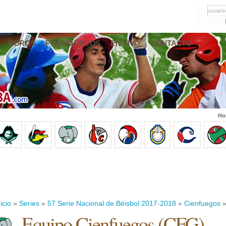
usuario
FOROS
PRONÓSTICOS
EN VIVO
CONTACTO
Ho
icio
»
Series
»
57 Serie Nacional de Béisbol 2017-2018
»
Cienfuegos
»
Equipo Cienfuegos (CFG)