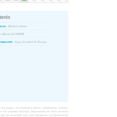
0
.000
.000
.000
0
0
0
0
2
nterés
- Béisbol cubano
o.cu
io Oficial del INDER
- Ligas de futbol de Europa
ropa.com
s juegos, los resultados diarios, estadísticas, noticias,
 sus estrellas favoritas. Disponemos de otros servicios
equipo de desarrollo web está trabajando constantemente