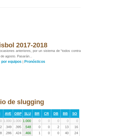
isbol 2017-2018
 ocasiones anteriores, por un sistema de “todos contra
 de agosto. Pasarán...
por equipos
Pronósticos
y
|
io de slugging
I
AVE
OBP
SLU
BR
CR
DB
BB
SO
0
1.000
1.000
1.000
0
0
0
0
0
2
.349
.395
.548
0
0
2
13
16
8
.286
.424
.466
1
0
0
40
24