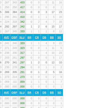
3
.267
.343
.433
0
0
0
11
16
1
.250
.250
.417
0
0
0
0
1
5
.306
.384
.414
0
0
3
17
23
11
.295
.341
.410
0
1
1
5
16
4
.224
.318
.342
0
2
4
7
16
4
.292
.397
.342
1
2
6
15
17
2
.267
.345
.333
1
1
1
8
12
I
AVE
OBP
SLU
BR
CR
DB
BB
SO
8
.241
.340
.333
1
1
4
9
21
7
.271
.349
.323
0
0
1
11
6
9
.238
.330
.317
1
1
4
10
23
7
.203
.261
.297
0
0
0
5
17
6
.270
.341
.297
1
2
0
12
10
3
.235
.278
.294
0
0
1
0
2
0
.269
.305
.291
0
1
2
5
16
1
.273
.314
.273
0
0
0
2
8
0
.059
.111
.059
1
1
0
1
7
0
.000
.000
.000
0
0
0
0
1
I
AVE
OBP
SLU
BR
CR
DB
BB
SO
0
.000
.000
.000
0
0
0
0
0
0
.000
.000
.000
0
0
0
0
1