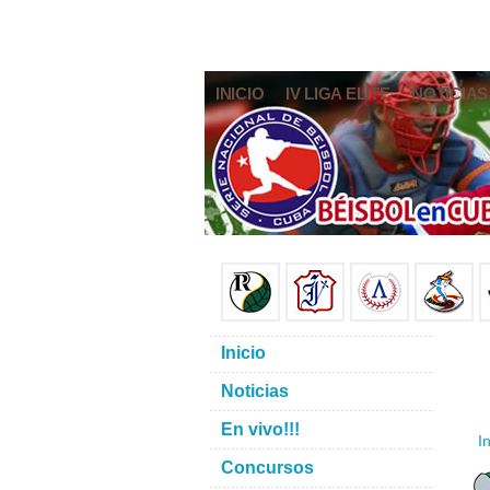
INICIO
IV LIGA ELITE
NOTICIAS
Inicio
Noticias
En vivo!!!
In
Concursos