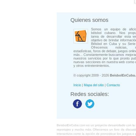
Quienes somos
Somos un equipo de afici
béisbol cubano. Nos prop
tarea de desarrollar esta w
objetivo de brindar informació
Béisbol en Cuba y su Serie 
Ofrecemos noticias, rep
estadísticas, foros de debate, juegos onli
más... Constantemente buscamos mejorar
nuestros servicios por lo que pronto pu
nuevas secciones en nuestra web como 
y otros entretenimientos.
© copyright 2009 - 2026
BeisbolEnCuba
Inicio
|
Mapa del sitio
|
Contacto
Redes sociales:
BeisbolEnCuba.com es un proyecto desarrollado con la ide
reportajes y mucho más. Ofrecemos un foro de discusión
interactivos como la opción de pronosticar los juegos 