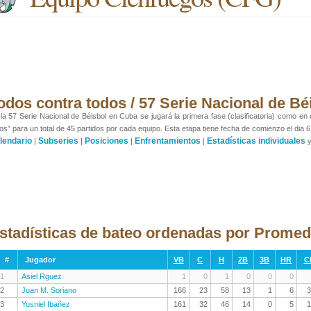
odos contra todos / 57 Serie Nacional de Bé
la 57 Serie Nacional de Béisbol en Cuba se jugará la primera fase (clasificatoria) como en
os” para un total de 45 partidos por cada equipo. Esta etapa tiene fecha de comienzo el dia 6
lendario
Subseries
Posiciones
Enfrentamientos
Estadísticas individuales
|
|
|
|
stadísticas de bateo ordenadas por Promed
#
Jugador
VB
C
H
2B
3B
HR
C
1
Asiel Rguez
1
0
1
0
0
0
2
Juan M. Soriano
166
23
58
13
1
6
3
3
Yusniel Ibañez
161
32
46
14
0
5
1