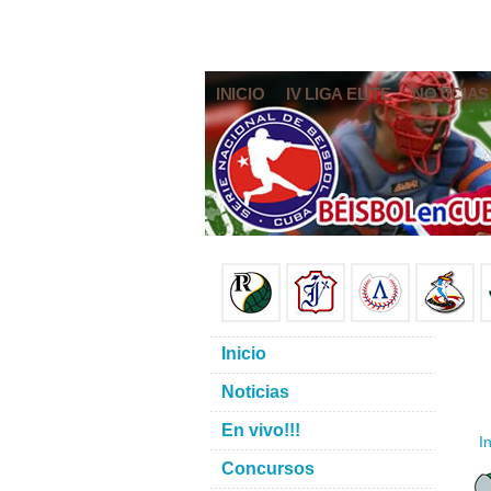
INICIO
IV LIGA ELITE
NOTICIAS
Inicio
Noticias
En vivo!!!
In
Concursos