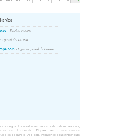
0
.000
.000
.000
0
0
0
0
0
nterés
- Béisbol cubano
o.cu
io Oficial del INDER
- Ligas de futbol de Europa
ropa.com
s juegos, los resultados diarios, estadísticas, noticias,
 sus estrellas favoritas. Disponemos de otros servicios
equipo de desarrollo web está trabajando constantemente