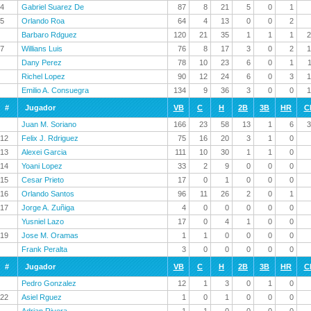
4
Gabriel Suarez De
87
8
21
5
0
1
5
Orlando Roa
64
4
13
0
0
2
Barbaro Rdguez
120
21
35
1
1
1
2
7
Willians Luis
76
8
17
3
0
2
1
Dany Perez
78
10
23
6
0
1
Richel Lopez
90
12
24
6
0
3
1
Emilio A. Consuegra
134
9
36
3
0
0
1
#
Jugador
VB
C
H
2B
3B
HR
C
Juan M. Soriano
166
23
58
13
1
6
3
12
Felix J. Rdriguez
75
16
20
3
1
0
13
Alexei Garcia
111
10
30
1
1
0
14
Yoani Lopez
33
2
9
0
0
0
15
Cesar Prieto
17
0
1
0
0
0
16
Orlando Santos
96
11
26
2
0
1
17
Jorge A. Zuñiga
4
0
0
0
0
0
Yusniel Lazo
17
0
4
1
0
0
19
Jose M. Oramas
1
1
0
0
0
0
Frank Peralta
3
0
0
0
0
0
#
Jugador
VB
C
H
2B
3B
HR
C
Pedro Gonzalez
12
1
3
0
1
0
22
Asiel Rguez
1
0
1
0
0
0