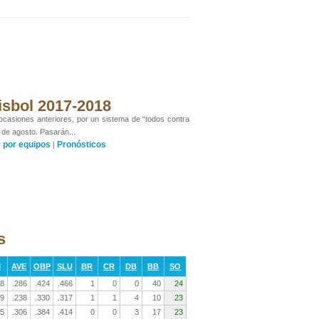
isbol 2017-2018
 ocasiones anteriores, por un sistema de “todos contra
 de agosto. Pasarán...
por equipos
Pronósticos
y
|
s
I
AVE
OBP
SLU
BR
CR
DB
BB
SO
8
.286
.424
.466
1
0
0
40
24
9
.238
.330
.317
1
1
4
10
23
5
.306
.384
.414
0
0
3
17
23