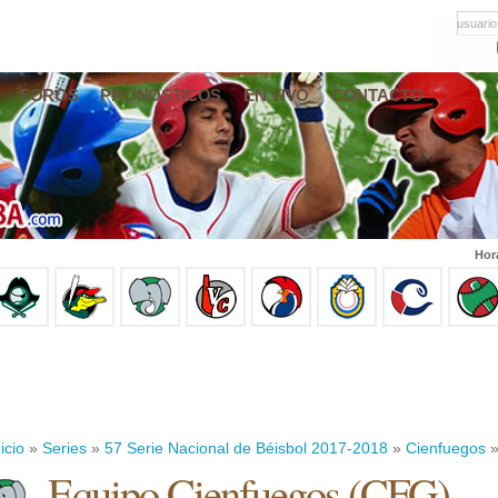
usuario
FOROS
PRONÓSTICOS
EN VIVO
CONTACTO
Hor
icio
»
Series
»
57 Serie Nacional de Béisbol 2017-2018
»
Cienfuegos
»
Equipo Cienfuegos (CFG)