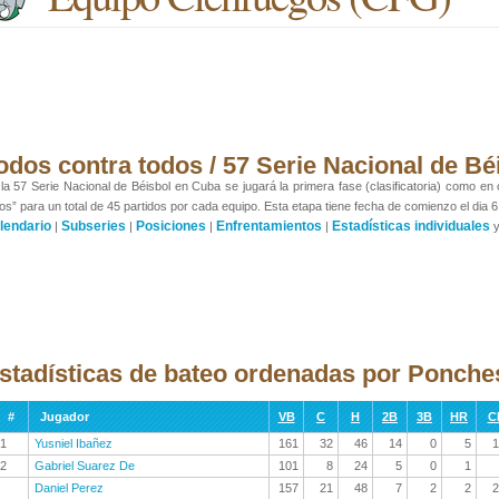
odos contra todos / 57 Serie Nacional de Bé
la 57 Serie Nacional de Béisbol en Cuba se jugará la primera fase (clasificatoria) como en
os” para un total de 45 partidos por cada equipo. Esta etapa tiene fecha de comienzo el dia 6
lendario
Subseries
Posiciones
Enfrentamientos
Estadísticas individuales
|
|
|
|
stadísticas de bateo ordenadas por Ponche
#
Jugador
VB
C
H
2B
3B
HR
C
1
Yusniel Ibañez
161
32
46
14
0
5
1
2
Gabriel Suarez De
101
8
24
5
0
1
Daniel Perez
157
21
48
7
2
2
2