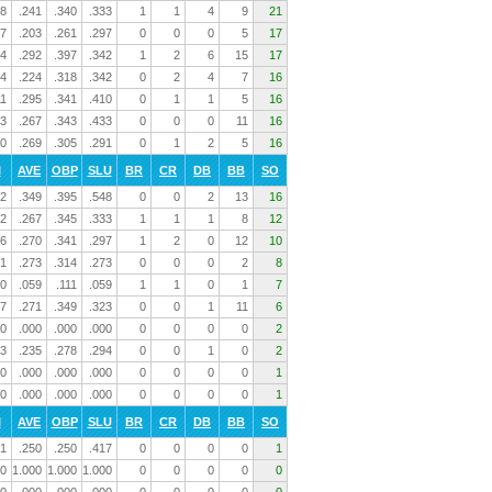
8
.241
.340
.333
1
1
4
9
21
7
.203
.261
.297
0
0
0
5
17
4
.292
.397
.342
1
2
6
15
17
4
.224
.318
.342
0
2
4
7
16
11
.295
.341
.410
0
1
1
5
16
3
.267
.343
.433
0
0
0
11
16
0
.269
.305
.291
0
1
2
5
16
I
AVE
OBP
SLU
BR
CR
DB
BB
SO
2
.349
.395
.548
0
0
2
13
16
2
.267
.345
.333
1
1
1
8
12
6
.270
.341
.297
1
2
0
12
10
1
.273
.314
.273
0
0
0
2
8
0
.059
.111
.059
1
1
0
1
7
7
.271
.349
.323
0
0
1
11
6
0
.000
.000
.000
0
0
0
0
2
3
.235
.278
.294
0
0
1
0
2
0
.000
.000
.000
0
0
0
0
1
0
.000
.000
.000
0
0
0
0
1
I
AVE
OBP
SLU
BR
CR
DB
BB
SO
1
.250
.250
.417
0
0
0
0
1
0
1.000
1.000
1.000
0
0
0
0
0