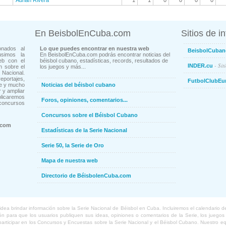
Adrian Rivera
1
1
0
0
0
0
En BeisbolEnCuba.com
Sitios de i
onados al
Lo que puedes encontrar en nuestra web
BeisbolCuban
usimos la
En BeisbolEnCuba.com podrás encontrar noticias del
eb con el
béisbol cubano, estadísticas, records, resultados de
- Sit
INDER.cu
n sobre el
los juegos y más...
Nacional.
ortajes,
FutbolClubEu
ne y mucho
Noticias del béisbol cubano
 y ampliar
blicaremos
Foros, opiniones, comentarios...
concursos
Concursos sobre el Béisbol Cubano
.com
Estadísticas de la Serie Nacional
Serie 50, la Serie de Oro
Mapa de nuestra web
Directorio de BéisbolenCuba.com
a brindar información sobre la Serie Nacional de Béisbol en Cuba. Incluiremos el calendario de lo
 para que los usuarios publiquen sus ideas, opiniones o comentarios de la Serie, los juegos o
o participar en los Concursos y Encuestas sobre la Serie Nacional y el Béisbol Cubano. Nuestro 