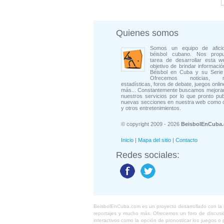
Quienes somos
Somos un equipo de afici
béisbol cubano. Nos prop
tarea de desarrollar esta w
objetivo de brindar informació
Béisbol en Cuba y su Serie 
Ofrecemos noticias, rep
estadísticas, foros de debate, juegos onli
más... Constantemente buscamos mejorar
nuestros servicios por lo que pronto pu
nuevas secciones en nuestra web como 
y otros entretenimientos.
© copyright 2009 - 2026
BeisbolEnCuba
Inicio
|
Mapa del sitio
|
Contacto
Redes sociales:
BeisbolEnCuba.com es un proyecto desarrollado con la ide
reportajes y mucho más. Ofrecemos un foro de discusión
interactivos como la opción de pronosticar los juegos 