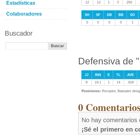
Estadísticas
12
12
1
3
.250
Colaboradores
SH
SF
DB
BB
SO
0
0
0
0
1
Buscador
Defensiva de 
JJ
INN
E
TL
AVE
8
19.1
1
14
.929
Posiciones:
Receptor, Bateador desi
0 Comentarios
No hay comentarios 
¡Sé el primero en 