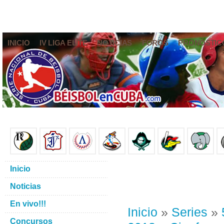
INICIO
IV LIGA ELITE
NOTICIAS
FOROS
PRONÓSTIC
Inicio
Noticias
En vivo!!!
Inicio
»
Series
»
Concursos