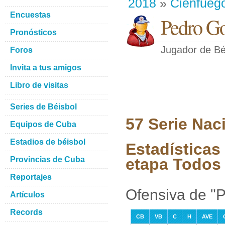
2018
»
Cienfueg
Encuestas
Pedro Go
Pronósticos
Jugador de Bé
Foros
Invita a tus amigos
Libro de visitas
Series de Béisbol
57 Serie Nac
Equipos de Cuba
Estadios de béisbol
Estadísticas
Provincias de Cuba
etapa Todos 
Reportajes
Ofensiva de "
Artículos
Records
CB
VB
C
H
AVE