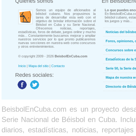
Quienes somos
En BeisbolE
Somos un equipo de aficionados al
Lo que puedes enco
béisbol cubano. Nos propusimos la
En BeisbolEnCuba.co
tarea de desarrollar esta web con el
béisbol cubano, estad
objetivo de brindar información sobre el
los juegos y más...
Béisbol en Cuba y su Serie Nacional.
Ofrecemos noticias, reportajes,
estadísticas, foros de debate, juegos online y mucho
Noticias del béisb
más... Constantemente buscamos mejorar y ampliar
nuestros servicios por lo que pronto publicaremos
Foros, opiniones, 
nuevas secciones en nuestra web como concursos
y otros entretenimientos.
Concursos sobre e
© copyright 2009 - 2026
BeisbolEnCuba.com
Estadísticas de la 
Inicio
|
Mapa del sitio
|
Contacto
Serie 50, la Serie d
Redes sociales:
Mapa de nuestra 
Directorio de Béi
BeisbolEnCuba.com es un proyecto desarr
Serie Nacional de Béisbol en Cuba. Inclui
diarios, estadísticas, noticias, report