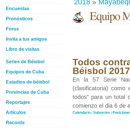
2018
»
Mayabeq
Encuestas
Equipo M
Pronósticos
Foros
Invita a tus amigos
Libro de visitas
Todos contra
Series de Béisbol
Béisbol 201
Equipos de Cuba
En la 57 Serie Nac
Estadios de béisbol
(clasificatoria) como
Provincias de Cuba
todos” para un total 
Reportajes
comienzo el dia 6 de 
Artículos
Calendario
Subseries
Posicione
|
|
Records