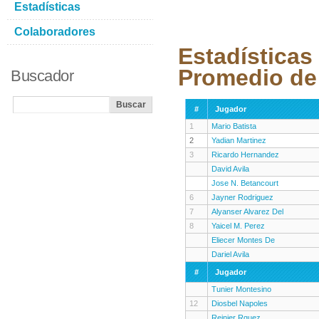
Estadísticas
Colaboradores
Estadísticas
Promedio de
Buscador
#
Jugador
1
Mario Batista
2
Yadian Martinez
3
Ricardo Hernandez
David Avila
Jose N. Betancourt
6
Jayner Rodriguez
7
Alyanser Alvarez Del
8
Yaicel M. Perez
Eliecer Montes De
Dariel Avila
#
Jugador
Tunier Montesino
12
Diosbel Napoles
Reinier Rguez