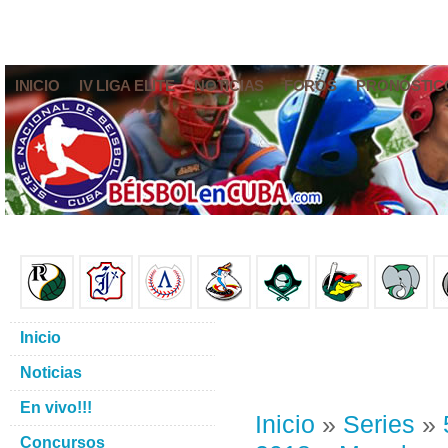
INICIO
IV LIGA ELITE
NOTICIAS
FOROS
PRONÓSTIC
Inicio
Noticias
En vivo!!!
Inicio
»
Series
»
Concursos