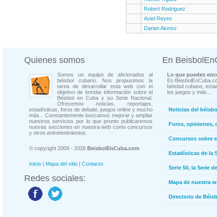
Robert Rodriguez
Asiel Reyes
Darian Alonso
Quienes somos
En BeisbolE
Somos un equipo de aficionados al
Lo que puedes enco
béisbol cubano. Nos propusimos la
En BeisbolEnCuba.co
tarea de desarrollar esta web con el
béisbol cubano, estad
objetivo de brindar información sobre el
los juegos y más...
Béisbol en Cuba y su Serie Nacional.
Ofrecemos noticias, reportajes,
estadísticas, foros de debate, juegos online y mucho
Noticias del béisb
más... Constantemente buscamos mejorar y ampliar
nuestros servicios por lo que pronto publicaremos
Foros, opiniones, 
nuevas secciones en nuestra web como concursos
y otros entretenimientos.
Concursos sobre e
© copyright 2009 - 2026
BeisbolEnCuba.com
Estadísticas de la 
Inicio
|
Mapa del sitio
|
Contacto
Serie 50, la Serie d
Redes sociales:
Mapa de nuestra 
Directorio de Béi