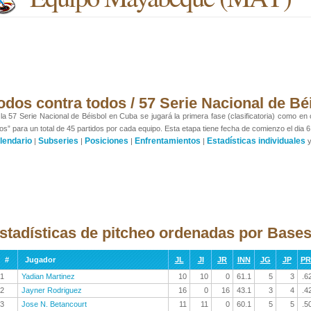
odos contra todos / 57 Serie Nacional de Bé
la 57 Serie Nacional de Béisbol en Cuba se jugará la primera fase (clasificatoria) como en
os” para un total de 45 partidos por cada equipo. Esta etapa tiene fecha de comienzo el dia 6
lendario
Subseries
Posiciones
Enfrentamientos
Estadísticas individuales
|
|
|
|
stadísticas de pitcheo ordenadas por Bases
#
Jugador
JL
JI
JR
INN
JG
JP
P
1
Yadian Martinez
10
10
0
61.1
5
3
.6
2
Jayner Rodriguez
16
0
16
43.1
3
4
.4
3
Jose N. Betancourt
11
11
0
60.1
5
5
.5