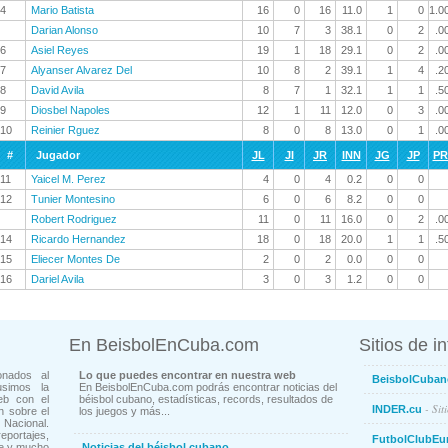
4
Mario Batista
16
0
16
11.0
1
0
1.0
Darian Alonso
10
7
3
38.1
0
2
.0
6
Asiel Reyes
19
1
18
29.1
0
2
.0
7
Alyanser Alvarez Del
10
8
2
39.1
1
4
.2
8
David Avila
8
7
1
32.1
1
1
.5
9
Diosbel Napoles
12
1
11
12.0
0
3
.0
10
Reinier Rguez
8
0
8
13.0
0
1
.0
#
Jugador
JL
JI
JR
INN
JG
JP
P
11
Yaicel M. Perez
4
0
4
0.2
0
0
12
Tunier Montesino
6
0
6
8.2
0
0
Robert Rodriguez
11
0
11
16.0
0
2
.0
14
Ricardo Hernandez
18
0
18
20.0
1
1
.5
15
Eliecer Montes De
2
0
2
0.0
0
0
16
Dariel Avila
3
0
3
1.2
0
0
En BeisbolEnCuba.com
Sitios de i
onados al
Lo que puedes encontrar en nuestra web
BeisbolCuban
usimos la
En BeisbolEnCuba.com podrás encontrar noticias del
eb con el
béisbol cubano, estadísticas, records, resultados de
- Sit
INDER.cu
n sobre el
los juegos y más...
Nacional.
ortajes,
FutbolClubEu
ne y mucho
Noticias del béisbol cubano