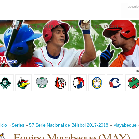
usuario
FOROS
PRONÓSTICOS
EN VIVO
CONTACTO
Ho
icio
»
Series
»
57 Serie Nacional de Béisbol 2017-2018
»
Mayabeque
»
Equipo Mayabeque (MAY)