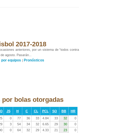
isbol 2017-2018
 ocasiones anteriores, por un sistema de “todos contra
 de agosto. Pasarán...
por equipos
Pronósticos
y
|
 por bolas otorgadas
RO
JS
H
C
CL
PCL
SO
BB
HR
25
0
77
36
33
4.84
33
32
0
29
3
54
34
32
6.65
29
30
0
00
0
64
32
29
4.33
21
23
0