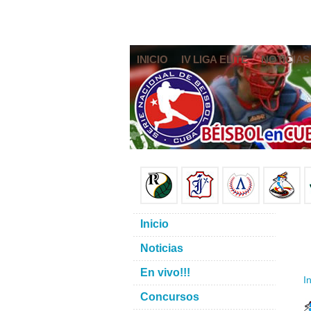
INICIO
IV LIGA ELITE
NOTICIAS
Inicio
Noticias
En vivo!!!
In
Concursos