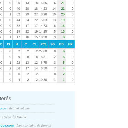
00
0
20
13
8
6.55
6
21
0
00
0
40
20
18
4.23
14
21
0
00
1
32
29
27
8.28
10
20
0
00
0
44
24
22
5.03
13
19
0
00
0
32
17
17
4.73
8
16
0
00
0
19
22
19
14.25
5
13
0
00
1
17
16
15
10.38
3
8
0
RO
JS
H
C
CL
PCL
SO
BB
HR
-
0
2
2
2
27.00
0
6
0
-
0
9
8
8
8.31
2
5
0
00
1
22
13
12
6.75
3
5
0
00
2
36
17
14
6.30
7
4
0
-
0
0
2
2
-
0
2
0
-
0
4
2
2
10.80
1
1
0
nterés
- Béisbol cubano
o.cu
io Oficial del INDER
- Ligas de futbol de Europa
ropa.com