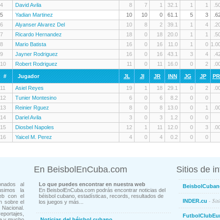
4
David Avila
8
7
1
32.1
1
1
.5
5
Yadian Martinez
10
10
0
61.1
5
3
.6
6
Alyanser Alvarez Del
10
8
2
39.1
1
4
.2
7
Ricardo Hernandez
18
0
18
20.0
1
1
.5
8
Mario Batista
16
0
16
11.0
1
0
1.0
9
Jayner Rodriguez
16
0
16
43.1
3
4
.4
10
Robert Rodriguez
11
0
11
16.0
0
2
.0
#
Jugador
JL
JI
JR
INN
JG
JP
P
11
Asiel Reyes
19
1
18
29.1
0
2
.0
12
Tunier Montesino
6
0
6
8.2
0
0
13
Reinier Rguez
8
0
8
13.0
0
1
.0
14
Dariel Avila
3
0
3
1.2
0
0
15
Diosbel Napoles
12
1
11
12.0
0
3
.0
16
Yaicel M. Perez
4
0
4
0.2
0
0
En BeisbolEnCuba.com
Sitios de i
onados al
Lo que puedes encontrar en nuestra web
BeisbolCuban
usimos la
En BeisbolEnCuba.com podrás encontrar noticias del
eb con el
béisbol cubano, estadísticas, records, resultados de
- Sit
INDER.cu
n sobre el
los juegos y más...
Nacional.
ortajes,
FutbolClubEu
ne y mucho
Noticias del béisbol cubano