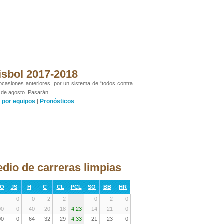
isbol 2017-2018
 ocasiones anteriores, por un sistema de “todos contra
 de agosto. Pasarán...
por equipos
Pronósticos
y
|
dio de carreras limpias
RO
JS
H
C
CL
PCL
SO
BB
HR
-
0
0
2
2
-
0
2
0
00
0
40
20
18
4.23
14
21
0
00
0
64
32
29
4.33
21
23
0