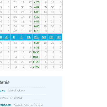
00
0
32
17
17
4.73
8
16
0
25
0
77
36
33
4.84
33
32
0
00
0
44
24
22
5.03
13
19
0
00
2
36
17
14
6.30
7
4
0
00
0
20
13
8
6.55
6
21
0
29
3
54
34
32
6.65
29
30
0
00
1
22
13
12
6.75
3
5
0
RO
JS
H
C
CL
PCL
SO
BB
HR
00
1
32
29
27
8.28
10
20
0
-
0
9
8
8
8.31
2
5
0
00
1
17
16
15
10.38
3
8
0
-
0
4
2
2
10.80
1
1
0
00
0
19
22
19
14.25
5
13
0
-
0
2
2
2
27.00
0
6
0
nterés
- Béisbol cubano
o.cu
io Oficial del INDER
- Ligas de futbol de Europa
ropa.com