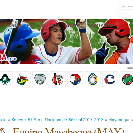
usuario
FOROS
PRONÓSTICOS
EN VIVO
CONTACTO
Hor
icio
»
Series
»
57 Serie Nacional de Béisbol 2017-2018
»
Mayabeque
»
Equipo Mayabeque (MAY)