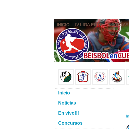
INICIO
IV LIGA ELITE
NOTICIAS
Inicio
Noticias
En vivo!!!
In
Concursos