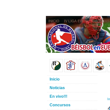
INICIO
IV LIGA ELITE
NOTICIAS
Inicio
Noticias
En vivo!!!
In
Concursos