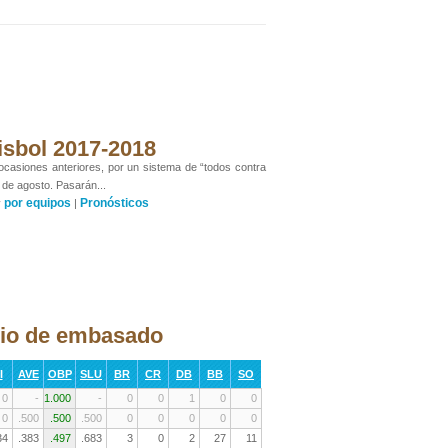
isbol 2017-2018
 ocasiones anteriores, por un sistema de “todos contra
 de agosto. Pasarán...
por equipos
Pronósticos
y
|
dio de embasado
I
AVE
OBP
SLU
BR
CR
DB
BB
SO
0
-
1.000
-
0
0
1
0
0
0
.500
.500
.500
0
0
0
0
0
34
.383
.497
.683
3
0
2
27
11