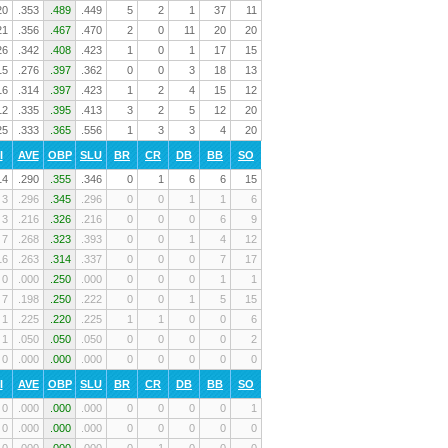
20
.353
.489
.449
5
2
1
37
11
21
.356
.467
.470
2
0
11
20
20
26
.342
.408
.423
1
0
1
17
15
15
.276
.397
.362
0
0
3
18
13
16
.314
.397
.423
1
2
4
15
12
12
.335
.395
.413
3
2
5
12
20
25
.333
.365
.556
1
3
3
4
20
I
AVE
OBP
SLU
BR
CR
DB
BB
SO
14
.290
.355
.346
0
1
6
6
15
3
.296
.345
.296
0
0
1
1
6
3
.216
.326
.216
0
0
0
6
9
7
.268
.323
.393
0
0
1
4
12
16
.263
.314
.337
0
0
0
7
17
0
.000
.250
.000
0
0
0
1
1
7
.198
.250
.222
0
0
1
5
15
1
.225
.220
.225
1
1
0
0
6
1
.050
.050
.050
0
0
0
0
2
0
.000
.000
.000
0
0
0
0
0
I
AVE
OBP
SLU
BR
CR
DB
BB
SO
0
.000
.000
.000
0
0
0
0
1
0
.000
.000
.000
0
0
0
0
0