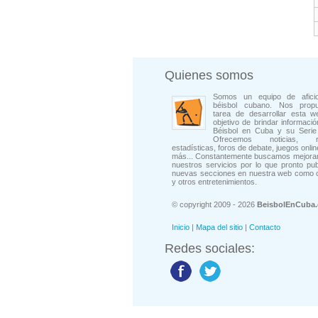
Quienes somos
Somos un equipo de afici
béisbol cubano. Nos prop
tarea de desarrollar esta w
objetivo de brindar informació
Béisbol en Cuba y su Serie 
Ofrecemos noticias, rep
estadísticas, foros de debate, juegos onli
más... Constantemente buscamos mejorar
nuestros servicios por lo que pronto pu
nuevas secciones en nuestra web como 
y otros entretenimientos.
© copyright 2009 - 2026
BeisbolEnCuba
Inicio
|
Mapa del sitio
|
Contacto
Redes sociales: