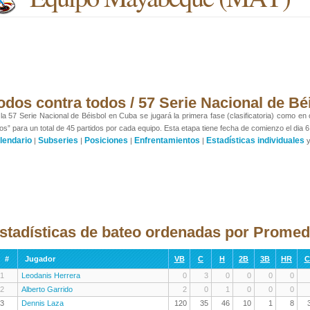
odos contra todos / 57 Serie Nacional de Bé
la 57 Serie Nacional de Béisbol en Cuba se jugará la primera fase (clasificatoria) como en
os” para un total de 45 partidos por cada equipo. Esta etapa tiene fecha de comienzo el dia 6
lendario
Subseries
Posiciones
Enfrentamientos
Estadísticas individuales
|
|
|
|
stadísticas de bateo ordenadas por Prome
#
Jugador
VB
C
H
2B
3B
HR
C
1
Leodanis Herrera
0
3
0
0
0
0
2
Alberto Garrido
2
0
1
0
0
0
3
Dennis Laza
120
35
46
10
1
8