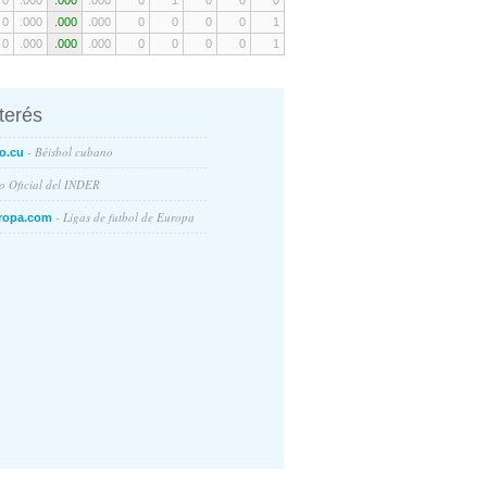
0
.000
.000
.000
0
1
0
0
0
0
.000
.000
.000
0
0
0
0
1
0
.000
.000
.000
0
0
0
0
1
nterés
- Béisbol cubano
o.cu
io Oficial del INDER
- Ligas de futbol de Europa
ropa.com