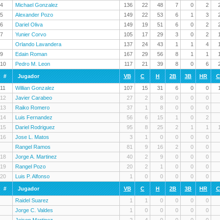
4
Michael Gonzalez
136
22
48
7
0
2
5
Alexander Pozo
149
22
53
6
1
3
6
Dariel Oliva
149
19
51
6
0
2
7
Yunier Corvo
105
17
29
3
0
2
Orlando Lavandera
137
24
43
1
1
4
9
Edain Roman
167
29
56
8
1
1
10
Pedro M. Leon
117
21
39
8
0
6
#
Jugador
VB
C
H
2B
3B
HR
C
11
Willian Gonzalez
107
15
31
6
0
0
12
Javier Carabeo
27
2
8
0
0
0
13
Raiko Romero
37
1
8
0
0
0
14
Luis Fernandez
56
6
15
1
0
2
15
Dariel Rodriguez
95
8
25
2
1
1
16
Jose L. Matos
3
1
0
0
0
0
Rangel Ramos
81
9
16
2
0
0
18
Jorge A. Martinez
40
2
9
0
0
0
19
Rangel Pozo
20
2
1
0
0
0
20
Luis P. Alfonso
1
0
0
0
0
0
#
Jugador
VB
C
H
2B
3B
HR
C
Raidel Suarez
1
1
0
0
0
0
Jorge C. Valdes
1
0
0
0
0
0