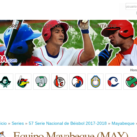
usuario
FOROS
PRONÓSTICOS
EN VIVO
CONTACTO
Hor
icio
»
Series
»
57 Serie Nacional de Béisbol 2017-2018
»
Mayabeque
»
Equipo Mayabeque (MAY)