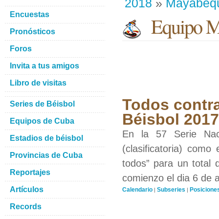
2018
»
Mayabeq
Encuestas
Equipo M
Pronósticos
Foros
Invita a tus amigos
Libro de visitas
Todos contra
Series de Béisbol
Béisbol 201
Equipos de Cuba
En la 57 Serie Nac
Estadios de béisbol
(clasificatoria) como
Provincias de Cuba
todos” para un total 
Reportajes
comienzo el dia 6 de 
Artículos
Calendario
Subseries
Posicione
|
|
Records