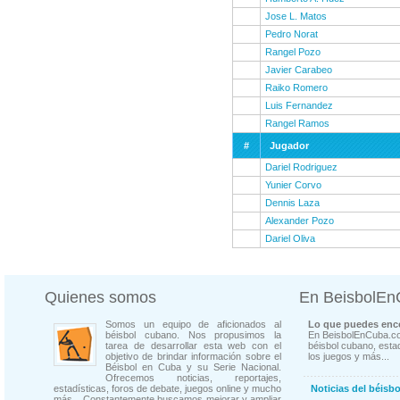
Jose L. Matos
Pedro Norat
Rangel Pozo
Javier Carabeo
Raiko Romero
Luis Fernandez
Rangel Ramos
#
Jugador
Dariel Rodriguez
Yunier Corvo
Dennis Laza
Alexander Pozo
Dariel Oliva
Quienes somos
En BeisbolE
Somos un equipo de aficionados al
Lo que puedes enco
béisbol cubano. Nos propusimos la
En BeisbolEnCuba.co
tarea de desarrollar esta web con el
béisbol cubano, estad
objetivo de brindar información sobre el
los juegos y más...
Béisbol en Cuba y su Serie Nacional.
Ofrecemos noticias, reportajes,
estadísticas, foros de debate, juegos online y mucho
Noticias del béisb
más... Constantemente buscamos mejorar y ampliar