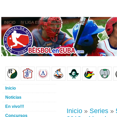
INICIO
IV LIGA ELITE
NOTICIAS
FOROS
PRONÓSTIC
Inicio
Noticias
En vivo!!!
Inicio
»
Series
»
Concursos