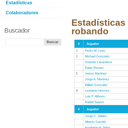
Estadísticas
Colaboradores
Estadísticas
robando
Buscador
#
Jugador
1
Pedro M. Leon
2
Michael Gonzalez
Orlando Lavandera
Edain Roman
5
Jeison Martinez
Jorge A. Martinez
Willian Gonzalez
8
Leodanis Herrera
Luis P. Alfonso
Raidel Suarez
#
Jugador
Jorge C. Valdes
Alberto Garrido
Humberto A. Hdez