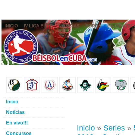
INICIO
IV LIGA ELITE
NOTICIAS
FOROS
PRONÓSTIC
Inicio
Noticias
En vivo!!!
Inicio
»
Series
»
Concursos