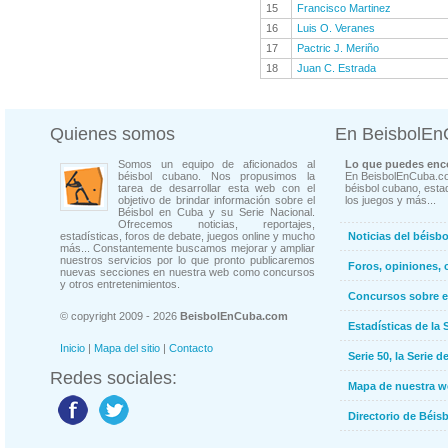
15
Francisco Martinez
16
Luis O. Veranes
17
Pactric J. Meriño
18
Juan C. Estrada
Quienes somos
En BeisbolE
Somos un equipo de aficionados al
Lo que puedes enco
béisbol cubano. Nos propusimos la
En BeisbolEnCuba.co
tarea de desarrollar esta web con el
béisbol cubano, estad
objetivo de brindar información sobre el
los juegos y más...
Béisbol en Cuba y su Serie Nacional.
Ofrecemos noticias, reportajes,
estadísticas, foros de debate, juegos online y mucho
Noticias del béisb
más... Constantemente buscamos mejorar y ampliar
nuestros servicios por lo que pronto publicaremos
Foros, opiniones, 
nuevas secciones en nuestra web como concursos
y otros entretenimientos.
Concursos sobre e
© copyright 2009 - 2026
BeisbolEnCuba.com
Estadísticas de la 
Inicio
|
Mapa del sitio
|
Contacto
Serie 50, la Serie d
Redes sociales:
Mapa de nuestra 
Directorio de Béi