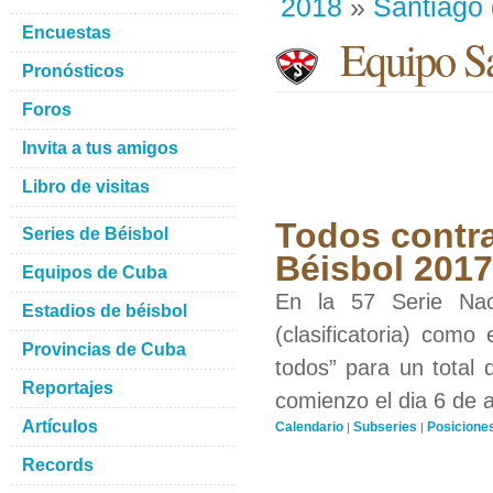
2018
»
Santiago
Encuestas
Equipo Sa
Pronósticos
Foros
Invita a tus amigos
Libro de visitas
Todos contra
Series de Béisbol
Béisbol 201
Equipos de Cuba
En la 57 Serie Nac
Estadios de béisbol
(clasificatoria) como
Provincias de Cuba
todos” para un total 
Reportajes
comienzo el dia 6 de 
Artículos
Calendario
Subseries
Posicione
|
|
Records