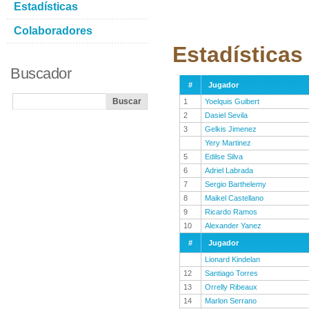
Estadísticas
Colaboradores
Estadísticas
Buscador
#
Jugador
1
Yoelquis Guibert
2
Dasiel Sevila
3
Gelkis Jimenez
Yery Martinez
5
Edilse Silva
6
Adriel Labrada
7
Sergio Barthelemy
8
Maikel Castellano
9
Ricardo Ramos
10
Alexander Yanez
#
Jugador
Lionard Kindelan
12
Santiago Torres
13
Orrelly Ribeaux
14
Marlon Serrano