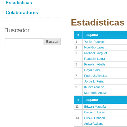
Estadísticas
Colaboradores
Estadísticas
Buscador
#
Jugador
1
Yunior Paumier
2
Noel Gonzalez
3
Michael Gorguet
Raudelin Legra
5
Franklyn Aballe
Geydi Soler
7
Pedro J. Almeida
Jorge L. Peña
9
Ihuner Anache
Marnolkis Aguiar
#
Jugador
11
Edwart Magaña
Oscar J. Lopez
13
Luis A. Chacon
Anibal Vaillant