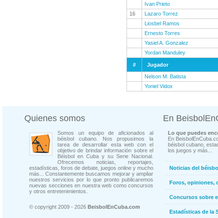
Ivan Prieto
16
Lazaro Torrez
Liosbel Ramos
Ernesto Torres
Yasiel A. Gonzalez
Yordan Manduley
#
Jugador
Nelson M. Batista
Yoniel Vidox
Quienes somos
En BeisbolE
Somos un equipo de aficionados al
Lo que puedes enco
béisbol cubano. Nos propusimos la
En BeisbolEnCuba.co
tarea de desarrollar esta web con el
béisbol cubano, estad
objetivo de brindar información sobre el
los juegos y más...
Béisbol en Cuba y su Serie Nacional.
Ofrecemos noticias, reportajes,
estadísticas, foros de debate, juegos online y mucho
Noticias del béisb
más... Constantemente buscamos mejorar y ampliar
nuestros servicios por lo que pronto publicaremos
Foros, opiniones, 
nuevas secciones en nuestra web como concursos
y otros entretenimientos.
Concursos sobre e
© copyright 2009 - 2026
BeisbolEnCuba.com
Estadísticas de la 