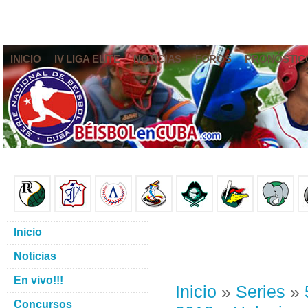
INICIO
IV LIGA ELITE
NOTICIAS
FOROS
PRONÓSTIC
Inicio
Noticias
En vivo!!!
Inicio
»
Series
»
Concursos