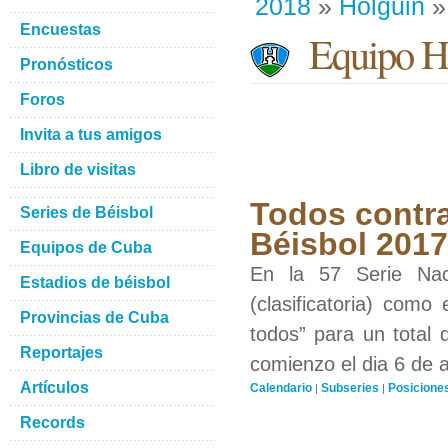
2018
»
Holguin
»
Encuestas
Equipo H
Pronósticos
Foros
Invita a tus amigos
Libro de visitas
Todos contra
Series de Béisbol
Béisbol 201
Equipos de Cuba
En la 57 Serie Nac
Estadios de béisbol
(clasificatoria) como
Provincias de Cuba
todos” para un total 
Reportajes
comienzo el dia 6 de 
Artículos
Calendario
Subseries
Posicione
|
|
Records