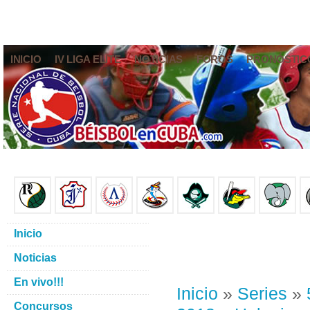
INICIO
IV LIGA ELITE
NOTICIAS
FOROS
PRONÓSTIC
Inicio
Noticias
En vivo!!!
Inicio
»
Series
»
Concursos