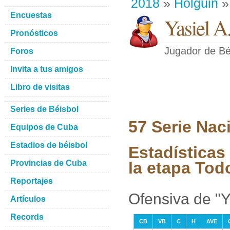
2018
»
Holguin
»
Encuestas
Yasiel A
Pronósticos
Jugador de Bé
Foros
Invita a tus amigos
Libro de visitas
Series de Béisbol
57 Serie Nac
Equipos de Cuba
Estadios de béisbol
Estadísticas
Provincias de Cuba
la etapa Tod
Reportajes
Ofensiva de "Y
Artículos
Records
CB
VB
C
H
AVE