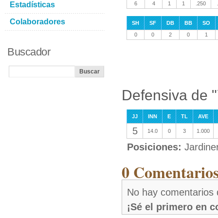
Estadísticas
6
4
1
1
.250
Colaboradores
SH
SF
DB
BB
SO
0
0
2
0
1
Buscador
Defensiva de "
JJ
INN
E
TL
AVE
5
14.0
0
3
1.000
Posiciones:
Jardine
0 Comentarios
No hay comentarios 
¡Sé el primero en 