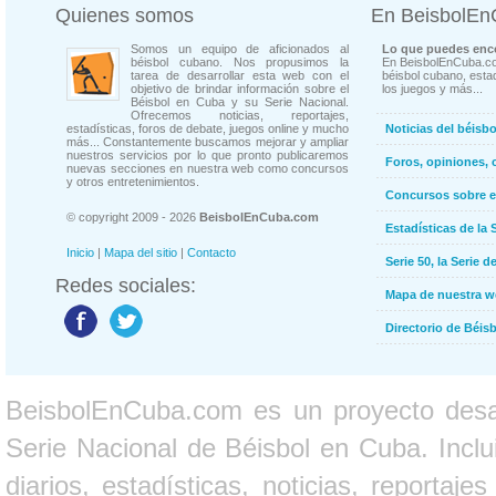
Quienes somos
En BeisbolE
Somos un equipo de aficionados al
Lo que puedes enco
béisbol cubano. Nos propusimos la
En BeisbolEnCuba.co
tarea de desarrollar esta web con el
béisbol cubano, estad
objetivo de brindar información sobre el
los juegos y más...
Béisbol en Cuba y su Serie Nacional.
Ofrecemos noticias, reportajes,
estadísticas, foros de debate, juegos online y mucho
Noticias del béisb
más... Constantemente buscamos mejorar y ampliar
nuestros servicios por lo que pronto publicaremos
Foros, opiniones, 
nuevas secciones en nuestra web como concursos
y otros entretenimientos.
Concursos sobre e
© copyright 2009 - 2026
BeisbolEnCuba.com
Estadísticas de la 
Inicio
|
Mapa del sitio
|
Contacto
Serie 50, la Serie d
Redes sociales:
Mapa de nuestra 
Directorio de Béi
BeisbolEnCuba.com es un proyecto desarr
Serie Nacional de Béisbol en Cuba. Inclui
diarios, estadísticas, noticias, report