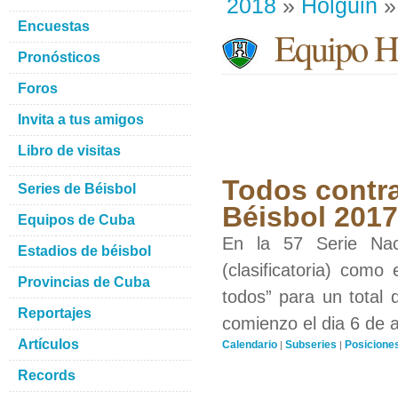
2018
»
Holguin
»
Encuestas
Equipo H
Pronósticos
Foros
Invita a tus amigos
Libro de visitas
Todos contra
Series de Béisbol
Béisbol 201
Equipos de Cuba
En la 57 Serie Nac
Estadios de béisbol
(clasificatoria) como
Provincias de Cuba
todos” para un total 
Reportajes
comienzo el dia 6 de 
Artículos
Calendario
Subseries
Posicione
|
|
Records