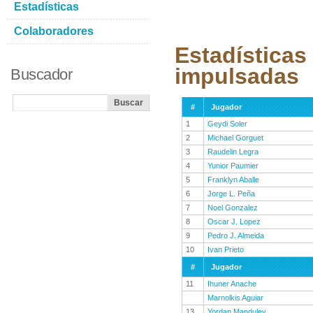
Estadísticas
Colaboradores
Estadísticas
impulsadas
Buscador
#
Jugador
1
Geydi Soler
2
Michael Gorguet
3
Raudelin Legra
4
Yunior Paumier
5
Franklyn Aballe
6
Jorge L. Peña
7
Noel Gonzalez
8
Oscar J. Lopez
9
Pedro J. Almeida
10
Ivan Prieto
#
Jugador
11
Ihuner Anache
Marnolkis Aguiar
13
Yordan Manduley