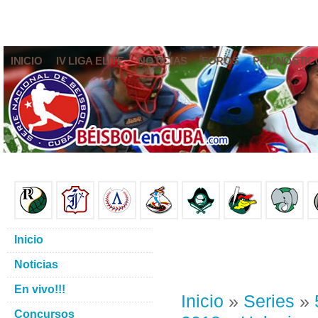
INICIO
IV LIGA ELITE
NOTICIAS
FOROS
PRONÓSTIC
Inicio
Noticias
En vivo!!!
Inicio
»
Series
»
Concursos