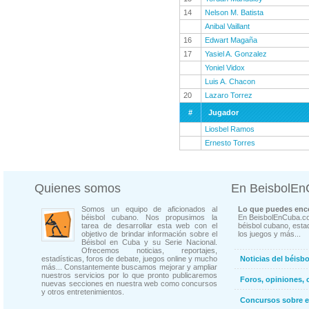
14
Nelson M. Batista
Anibal Vaillant
16
Edwart Magaña
17
Yasiel A. Gonzalez
Yoniel Vidox
Luis A. Chacon
20
Lazaro Torrez
#
Jugador
Liosbel Ramos
Ernesto Torres
Quienes somos
En BeisbolE
Somos un equipo de aficionados al
Lo que puedes enco
béisbol cubano. Nos propusimos la
En BeisbolEnCuba.co
tarea de desarrollar esta web con el
béisbol cubano, estad
objetivo de brindar información sobre el
los juegos y más...
Béisbol en Cuba y su Serie Nacional.
Ofrecemos noticias, reportajes,
estadísticas, foros de debate, juegos online y mucho
Noticias del béisb
más... Constantemente buscamos mejorar y ampliar
nuestros servicios por lo que pronto publicaremos
Foros, opiniones, 
nuevas secciones en nuestra web como concursos
y otros entretenimientos.
Concursos sobre e