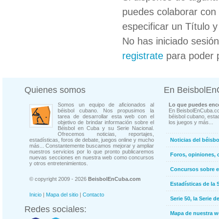
puedes colaborar con 
especificar un Título 
No has iniciado sesió
registrate
para poder 
Quienes somos
En BeisbolE
Somos un equipo de aficionados al
Lo que puedes enco
béisbol cubano. Nos propusimos la
En BeisbolEnCuba.co
tarea de desarrollar esta web con el
béisbol cubano, estad
objetivo de brindar información sobre el
los juegos y más...
Béisbol en Cuba y su Serie Nacional.
Ofrecemos noticias, reportajes,
estadísticas, foros de debate, juegos online y mucho
Noticias del béisb
más... Constantemente buscamos mejorar y ampliar
nuestros servicios por lo que pronto publicaremos
Foros, opiniones, 
nuevas secciones en nuestra web como concursos
y otros entretenimientos.
Concursos sobre e
© copyright 2009 - 2026
BeisbolEnCuba.com
Estadísticas de la 
Inicio
|
Mapa del sitio
|
Contacto
Serie 50, la Serie d
Redes sociales:
Mapa de nuestra 