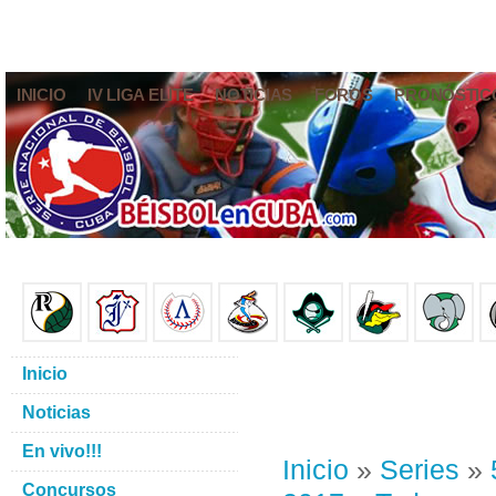
INICIO
IV LIGA ELITE
NOTICIAS
FOROS
PRONÓSTIC
Inicio
Noticias
En vivo!!!
Inicio
»
Series
»
Concursos