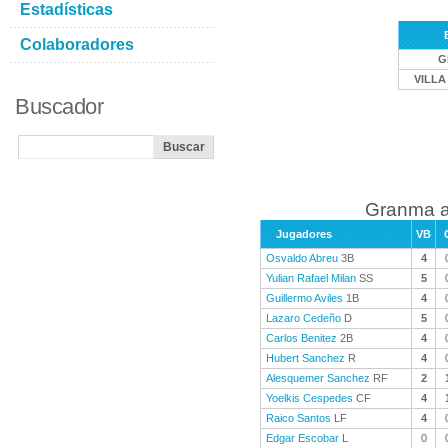
Estadísticas
Colaboradores
G
VILLA
Buscador
Granma a
Jugadores
VB
Osvaldo Abreu
3B
4
Yulian Rafael Milan
SS
5
Guillermo Aviles
1B
4
Lazaro Cedeño
D
5
Carlos Benitez
2B
4
Hubert Sanchez
R
4
Alesquemer Sanchez
RF
2
Yoelkis Cespedes
CF
4
Raico Santos
LF
4
Edgar Escobar
L
0