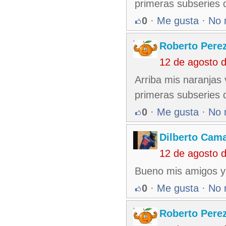
primeras subseries
0
·
Me gusta
·
No 
Roberto Pere
12 de agosto 
Arriba mis naranjas
primeras subseries
0
·
Me gusta
·
No 
Dilberto Cam
12 de agosto 
Bueno mis amigos ya 
0
·
Me gusta
·
No 
Roberto Pere