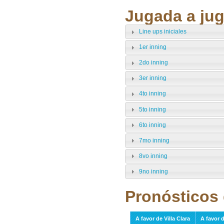
Jugada a jug
Line ups iniciales
1er inning
2do inning
3er inning
4to inning
5to inning
6to inning
7mo inning
8vo inning
9no inning
Pronósticos 
A favor de Villa Clara
A favor 