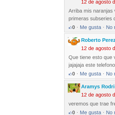
12 de agosto 
Arriba mis naranjas
primeras subseries
0
·
Me gusta
·
No 
Roberto Pere
12 de agosto 
Que tiene esto que 
jajajaja este telefono
0
·
Me gusta
·
No 
Aramys Rodri
12 de agosto 
veremos que trae fre
0
·
Me gusta
·
No 