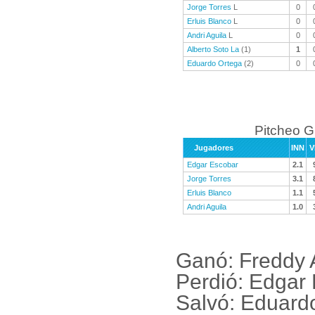
Jorge Torres
L
0
Erluis Blanco
L
0
Andri Aguila
L
0
Alberto Soto La
(1)
1
Eduardo Ortega
(2)
0
Pitcheo 
Jugadores
INN
V
Edgar Escobar
2.1
Jorge Torres
3.1
Erluis Blanco
1.1
Andri Aguila
1.0
Ganó: Freddy 
Perdió: Edgar
Salvó: Eduard