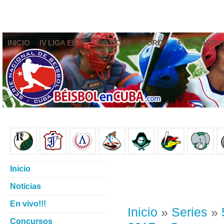
INICIO
IV LIGA ELITE
NOTICIAS
FOROS
PRONÓSTIC
Inicio
Noticias
En vivo!!!
Inicio
»
Series
»
Concursos