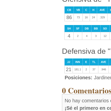
CB
VB
C
H
AVE
86
73
16
24
.329
SH
SF
DB
BB
SO
4
2
4
3
12
Defensiva de 
JJ
INN
E
TL
AVE
21
181.1
2
37
.946
Posiciones:
Jardine
0 Comentarios
No hay comentarios
¡Sé el primero en 