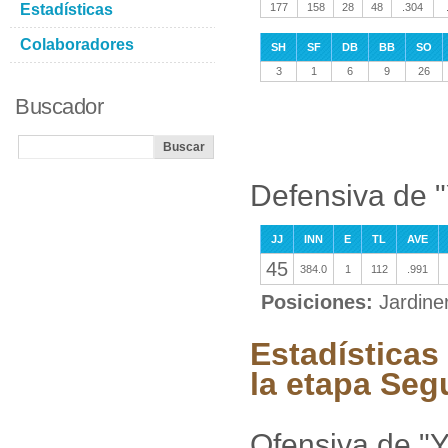
Estadísticas
177
158
28
48
.304
Colaboradores
SH
SF
DB
BB
SO
3
1
6
9
26
Buscador
Defensiva de 
JJ
INN
E
TL
AVE
45
384.0
1
112
.991
Posiciones:
Jardine
Estadísticas
la etapa Seg
Ofensiva de "