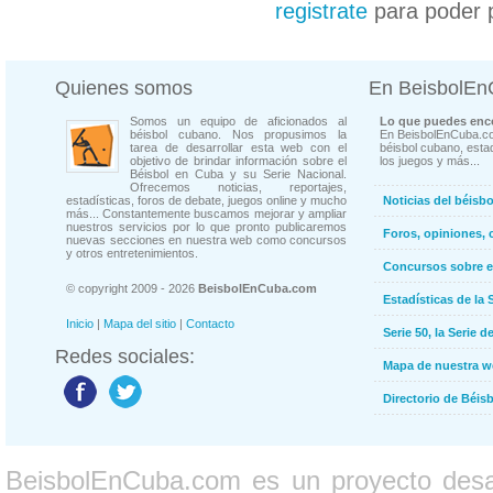
registrate
para poder 
Quienes somos
En BeisbolE
Somos un equipo de aficionados al
Lo que puedes enco
béisbol cubano. Nos propusimos la
En BeisbolEnCuba.co
tarea de desarrollar esta web con el
béisbol cubano, estad
objetivo de brindar información sobre el
los juegos y más...
Béisbol en Cuba y su Serie Nacional.
Ofrecemos noticias, reportajes,
estadísticas, foros de debate, juegos online y mucho
Noticias del béisb
más... Constantemente buscamos mejorar y ampliar
nuestros servicios por lo que pronto publicaremos
Foros, opiniones, 
nuevas secciones en nuestra web como concursos
y otros entretenimientos.
Concursos sobre e
© copyright 2009 - 2026
BeisbolEnCuba.com
Estadísticas de la 
Inicio
|
Mapa del sitio
|
Contacto
Serie 50, la Serie d
Redes sociales:
Mapa de nuestra 
Directorio de Béi
BeisbolEnCuba.com es un proyecto desarr