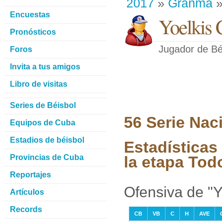
2017
»
Granma
»
Encuestas
Yoelkis
Pronósticos
Jugador de Bé
Foros
Invita a tus amigos
Libro de visitas
Series de Béisbol
56 Serie Nac
Equipos de Cuba
Estadios de béisbol
Estadísticas
Provincias de Cuba
la etapa Tod
Reportajes
Ofensiva de "
Artículos
Records
CB
VB
C
H
AVE