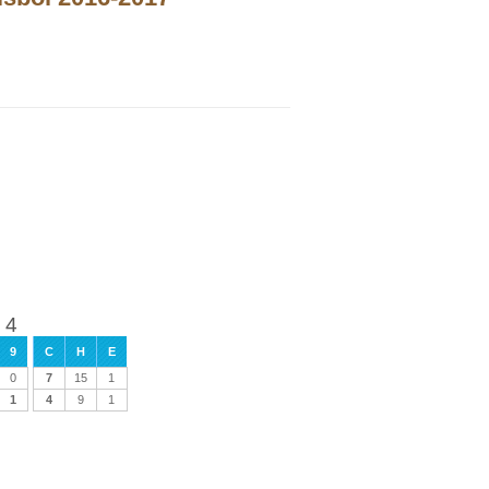
 4
9
C
H
E
0
7
15
1
1
4
9
1