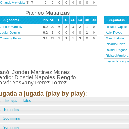
Orlando Arencibia
(5)-R
0
0
0
0
0
0
0
0
Pitcheo Matanzas
Jugadores
INN
VB
H
C
CL
SO
BB
DB
Jugadores
Jonder Martinez
5.0
20
6
3
3
2
1
0
Diosdel Napoles
Javier Delpino
0.2
2
0
0
0
0
1
0
Asiel Reyes
Yosvany Perez
3.1
13
3
1
1
3
0
0
Mario Batista
Ricardo Hdez
Reinier Rdguez
Richard Aguilera
Jayner Rodrigu
anó: Jonder Martinez Mtinez
erdió: Diosdel Napoles Rengifo
alvó: Yosvany Perez Torrez
ugada a jugada (play by play):
Line ups iniciales
1er inning
2do inning
3er inning