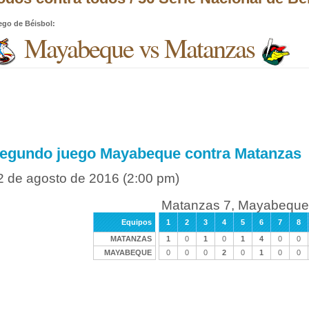
ego de Béisbol
:
Mayabeque vs Matanzas
egundo juego Mayabeque contra Matanzas
2 de agosto de 2016
(2:00 pm)
Matanzas 7, Mayabeque
Equipos
1
2
3
4
5
6
7
8
MATANZAS
1
0
1
0
1
4
0
0
MAYABEQUE
0
0
0
2
0
1
0
0