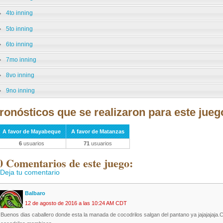
4to inning
5to inning
6to inning
7mo inning
8vo inning
9no inning
ronósticos que se realizaron para este jueg
A favor de Mayabeque
A favor de Matanzas
6
usuarios
71
usuarios
0 Comentarios de este juego:
Deja tu comentario
Balbaro
12 de agosto de 2016 a las 10:24 AM CDT
Buenos dias caballero donde esta la manada de cocodrilos salgan del pantano ya jajajajaja.