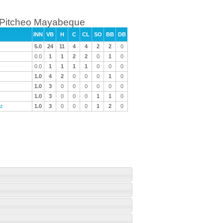
Pitcheo Mayabeque
INN
VB
H
C
CL
SO
BB
DB
5.0
24
11
4
4
2
2
0
0.0
1
1
2
2
0
1
0
0.0
1
1
1
1
0
0
0
1.0
4
2
0
0
0
1
0
1.0
3
0
0
0
0
0
0
1.0
3
0
0
0
1
1
0
ez
1.0
3
0
0
0
1
2
0