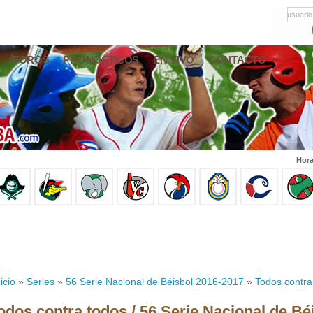
usuario
FOROS
PRONÓSTICOS
EN VIVO
CONTACTO
Hora
icio
»
Series
»
56 Serie Nacional de Béisbol 2016-2017
»
Todos contra
odos contra todos / 56 Serie Nacional de Bé