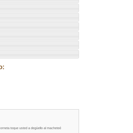
o:
Corneta toque usted a degüello al macheteé