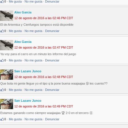
0
·
Me gusta
·
No me gusta
·
Denunciar
Alex Garcia
12 de agosto de 2016 a las 02:46 PM CDT
El de Artemisa y Cienfuegos tampoco está disponible
0
·
Me gusta
·
No me gusta
·
Denunciar
Alex Garcia
12 de agosto de 2016 a las 02:47 PM CDT
Ya voy para el carro en un minuto les informo del juego
0
·
Me gusta
·
No me gusta
·
Denunciar
San Lazaro Junco
12 de agosto de 2016 a las 02:48 PM CDT
Que bola mi gente llegue yo el tipo q la pone buena waajaajaa 😝 les cuento??
0
·
Me gusta
·
No me gusta
·
Denunciar
San Lazaro Junco
12 de agosto de 2016 a las 02:49 PM CDT
Estamos ganando como siempre waajaajaa 🏆 2-0 en el tercero 👏
0
·
Me gusta
·
No me gusta
·
Denunciar