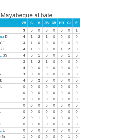
Mayabeque al bate
VB
C
H
2B
3B
HR
CI
E
F
3
0
0
0
0
0
0
1
era
D
4
1
2
1
0
0
0
0
-CF
3
1
0
0
0
0
0
0
B-LF
4
1
1
0
0
1
2
0
ez
SS
4
0
1
0
0
0
1
0
3
1
2
1
0
0
0
0
4
0
0
0
0
0
0
0
R
3
0
0
0
0
0
0
0
B
4
0
2
0
0
0
0
0
L
0
0
0
0
0
0
0
0
0
0
0
0
0
0
0
0
0
0
0
0
0
0
0
0
0
0
0
0
0
0
0
0
L
0
0
0
0
0
0
0
0
2
0
1
0
0
0
0
0
L
0
0
0
0
0
0
0
0
ez
L
0
0
0
0
0
0
0
0
(B)
1
0
0
0
0
0
1
0