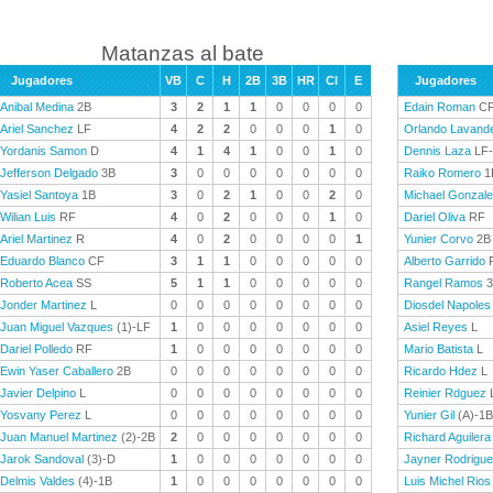
Matanzas al bate
Jugadores
VB
C
H
2B
3B
HR
CI
E
Jugadores
Anibal Medina
2B
3
2
1
1
0
0
0
0
Edain Roman
C
Ariel Sanchez
LF
4
2
2
0
0
0
1
0
Orlando Lavand
Yordanis Samon
D
4
1
4
1
0
0
1
0
Dennis Laza
LF
Jefferson Delgado
3B
3
0
0
0
0
0
0
0
Raiko Romero
1
Yasiel Santoya
1B
3
0
2
1
0
0
2
0
Michael Gonzal
Wilian Luis
RF
4
0
2
0
0
0
1
0
Dariel Oliva
RF
Ariel Martinez
R
4
0
2
0
0
0
0
1
Yunier Corvo
2B
Eduardo Blanco
CF
3
1
1
0
0
0
0
0
Alberto Garrido
Roberto Acea
SS
5
1
1
0
0
0
0
0
Rangel Ramos
3
Jonder Martinez
L
0
0
0
0
0
0
0
0
Diosdel Napoles
Juan Miguel Vazques
(1)-LF
1
0
0
0
0
0
0
0
Asiel Reyes
L
Dariel Polledo
RF
1
0
0
0
0
0
0
0
Mario Batista
L
Ewin Yaser Caballero
2B
0
0
0
0
0
0
0
0
Ricardo Hdez
L
Javier Delpino
L
0
0
0
0
0
0
0
0
Reinier Rdguez
Yosvany Perez
L
0
0
0
0
0
0
0
0
Yunier Gil
(A)-1B
Juan Manuel Martinez
(2)-2B
2
0
0
0
0
0
0
0
Richard Aguilera
Jarok Sandoval
(3)-D
1
0
0
0
0
0
0
0
Jayner Rodrigu
Delmis Valdes
(4)-1B
1
0
0
0
0
0
0
0
Luis Michel Rios