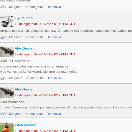
cocodrilos mambises.
0
·
Me gusta
·
No me gusta
·
Denunciar
Elyumurino
12 de agosto de 2016 a las 01:46 PM CDT
corneta toque usted a deguello compay al machete mis mambises yumurinos hoy vamos por 
0
·
Me gusta
·
No me gusta
·
Denunciar
Alex Garcia
12 de agosto de 2016 a las 02:24 PM CDT
Aquí un Cocodrilo fiel
Como están todos queridos amigos y hermanos
Hoy vamos por la 4ta Victoria siempre por más y más
0
·
Me gusta
·
No me gusta
·
Denunciar
Alex Garcia
12 de agosto de 2016 a las 02:25 PM CDT
Para información
Hoy es Viernes cierre de la primera quincena del mes, así que muchos cocodrilos cojimos el
0
·
Me gusta
·
No me gusta
·
Denunciar
Coco Dorado
12 de agosto de 2016 a las 02:29 PM CDT