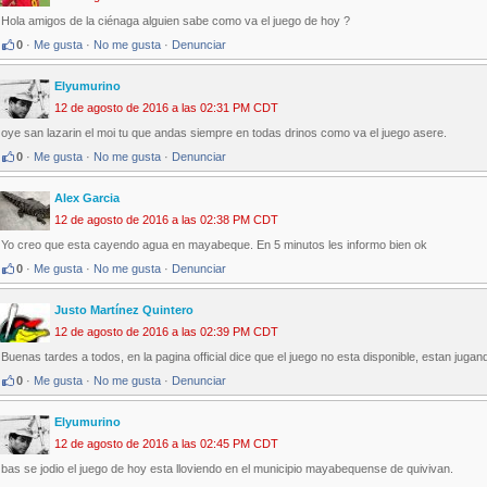
Hola amigos de la ciénaga alguien sabe como va el juego de hoy ?
0
·
Me gusta
·
No me gusta
·
Denunciar
Elyumurino
12 de agosto de 2016 a las 02:31 PM CDT
oye san lazarin el moi tu que andas siempre en todas drinos como va el juego asere.
0
·
Me gusta
·
No me gusta
·
Denunciar
Alex Garcia
12 de agosto de 2016 a las 02:38 PM CDT
Yo creo que esta cayendo agua en mayabeque. En 5 minutos les informo bien ok
0
·
Me gusta
·
No me gusta
·
Denunciar
Justo Martínez Quintero
12 de agosto de 2016 a las 02:39 PM CDT
Buenas tardes a todos, en la pagina official dice que el juego no esta disponible, estan jugan
0
·
Me gusta
·
No me gusta
·
Denunciar
Elyumurino
12 de agosto de 2016 a las 02:45 PM CDT
bas se jodio el juego de hoy esta lloviendo en el municipio mayabequense de quivivan.