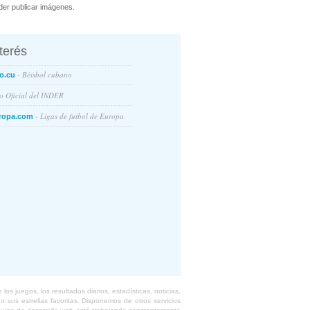
er publicar imágenes.
nterés
- Béisbol cubano
o.cu
io Oficial del INDER
- Ligas de futbol de Europa
ropa.com
s juegos, los resultados diarios, estadísticas, noticias,
 sus estrellas favoritas. Disponemos de otros servicios