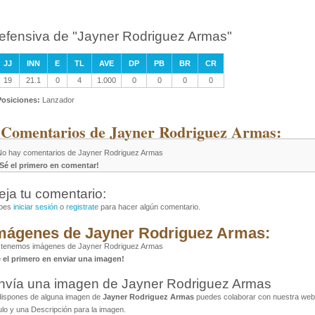
efensiva de "Jayner Rodriguez Armas"
JJ
INN
E
TL
AVE
DP
PB
BR
CR
19
21.1
0
4
1.000
0
0
0
0
Posiciones:
Lanzador
 Comentarios de Jayner Rodriguez Armas:
No hay comentarios de Jayner Rodriguez Armas
¡Sé el primero en comentar!
eja tu comentario:
bes
iniciar sesión
o
registrate
para hacer algún comentario.
mágenes de Jayner Rodriguez Armas:
 tenemos imágenes de Jayner Rodriguez Armas
é el primero en enviar una imagen!
nvía una imagen de Jayner Rodriguez Armas
dispones de alguna imagen de
Jayner Rodriguez Armas
puedes colaborar con nuestra web a
ulo y una Descripción para la imagen.