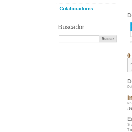
Colaboradores
D
Buscador
0
D
De
I
No
¡S
E
Si 
Tít