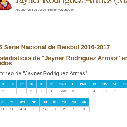
Jugador de Béisbol
del
Equipo Mayabeque
6 Serie Nacional de Béisbol 2016-2017
stadísticas de "Jayner Rodriguez Armas" en
odos
itcheo de "Jayner Rodriguez Armas"
JL
JI
JC
JR
JG
JP
PRO
L
PAR
JS
INN
VB
B
19
0
0
19
1
4
.200
0
1
4
21.1
85
10
C
CL
PCL
SO
BB
BI
2B
3B
HR
14
11
4.64
11
14
3
2
1
0