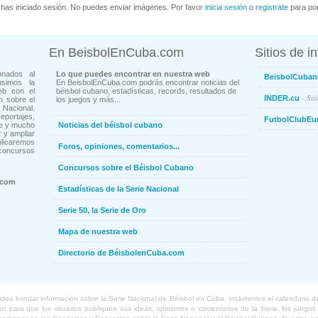
has iniciado sesión. No puedes enviar imágenes. Por favor
inicia sesión
o
registrate
para pod
En BeisbolEnCuba.com
Sitios de i
onados al
Lo que puedes encontrar en nuestra web
BeisbolCuban
usimos la
En BeisbolEnCuba.com podrás encontrar noticias del
eb con el
béisbol cubano, estadísticas, records, resultados de
- Sit
INDER.cu
n sobre el
los juegos y más...
Nacional.
ortajes,
FutbolClubEu
ne y mucho
Noticias del béisbol cubano
 y ampliar
blicaremos
Foros, opiniones, comentarios...
concursos
Concursos sobre el Béisbol Cubano
.com
Estadísticas de la Serie Nacional
Serie 50, la Serie de Oro
Mapa de nuestra web
Directorio de BéisbolenCuba.com
a brindar información sobre la Serie Nacional de Béisbol en Cuba. Incluiremos el calendario de lo
 para que los usuarios publiquen sus ideas, opiniones o comentarios de la Serie, los juegos o