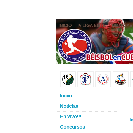
INICIO
IV LIGA ELITE
NOTICIAS
Inicio
Noticias
En vivo!!!
In
Concursos