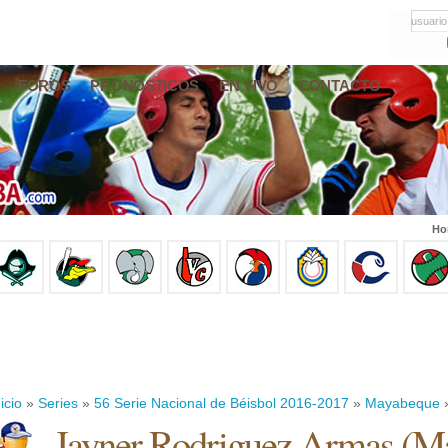
usuario
FOROS
PRONÓSTICOS
EN VIVO
CONTACTO
Ho
icio
»
Series
»
56 Serie Nacional de Béisbol 2016-2017
»
Mayabeque
»
Jayner Rodriguez Armas
(
Ma