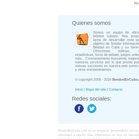
No 
Quienes somos
Somos un equipo de afici
béisbol cubano. Nos prop
tarea de desarrollar esta w
objetivo de brindar informació
Béisbol en Cuba y su Serie 
Ofrecemos noticias, rep
estadísticas, foros de debate, juegos onli
más... Constantemente buscamos mejorar
nuestros servicios por lo que pronto pu
nuevas secciones en nuestra web como 
y otros entretenimientos.
© copyright 2009 - 2026
BeisbolEnCuba
Inicio
|
Mapa del sitio
|
Contacto
Redes sociales:
BeisbolEnCuba.com es un proyecto desarrollado con la ide
reportajes y mucho más. Ofrecemos un foro de discusión