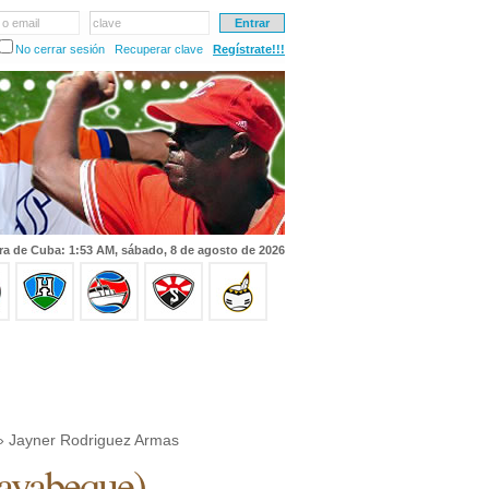
 o email
clave
No cerrar sesión
Recuperar clave
Regístrate!!!
ra de Cuba: 1:53 AM, sábado, 8 de agosto de 2026
 Jayner Rodriguez Armas
yabeque
)