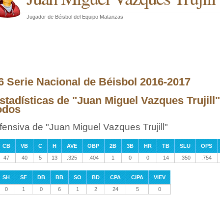
Jugador de Béisbol
del
Equipo Matanzas
6 Serie Nacional de Béisbol 2016-2017
stadísticas de "Juan Miguel Vazques Trujill"
odos
fensiva de "Juan Miguel Vazques Trujill"
CB
VB
C
H
AVE
OBP
2B
3B
HR
TB
SLU
OPS
47
40
5
13
.325
.404
1
0
0
14
.350
.754
SH
SF
DB
BB
SO
BD
CPA
CIPA
VIEV
0
1
0
6
1
2
24
5
0