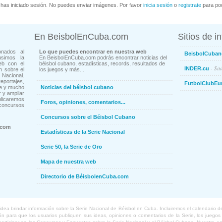
has iniciado sesión. No puedes enviar imágenes. Por favor
inicia sesión
o
registrate
para pod
En BeisbolEnCuba.com
Sitios de i
onados al
Lo que puedes encontrar en nuestra web
BeisbolCuban
usimos la
En BeisbolEnCuba.com podrás encontrar noticias del
eb con el
béisbol cubano, estadísticas, records, resultados de
- Sit
INDER.cu
n sobre el
los juegos y más...
Nacional.
ortajes,
FutbolClubEu
ne y mucho
Noticias del béisbol cubano
 y ampliar
blicaremos
Foros, opiniones, comentarios...
concursos
Concursos sobre el Béisbol Cubano
.com
Estadísticas de la Serie Nacional
Serie 50, la Serie de Oro
Mapa de nuestra web
Directorio de BéisbolenCuba.com
a brindar información sobre la Serie Nacional de Béisbol en Cuba. Incluiremos el calendario de lo
 para que los usuarios publiquen sus ideas, opiniones o comentarios de la Serie, los juegos o