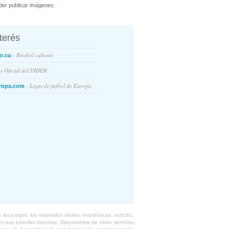
er publicar imágenes.
nterés
- Béisbol cubano
o.cu
io Oficial del INDER
- Ligas de futbol de Europa
ropa.com
s juegos, los resultados diarios, estadísticas, noticias,
 sus estrellas favoritas. Disponemos de otros servicios