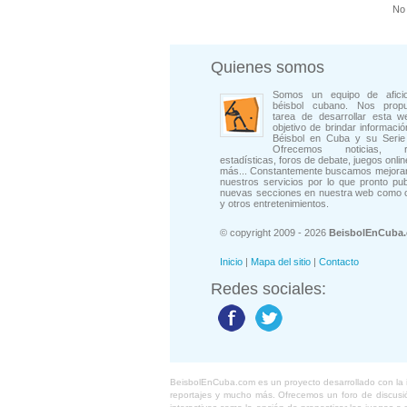
No 
Quienes somos
Somos un equipo de afici
béisbol cubano. Nos prop
tarea de desarrollar esta w
objetivo de brindar informació
Béisbol en Cuba y su Serie 
Ofrecemos noticias, rep
estadísticas, foros de debate, juegos onli
más... Constantemente buscamos mejorar
nuestros servicios por lo que pronto pu
nuevas secciones en nuestra web como 
y otros entretenimientos.
© copyright 2009 - 2026
BeisbolEnCuba
Inicio
|
Mapa del sitio
|
Contacto
Redes sociales:
BeisbolEnCuba.com es un proyecto desarrollado con la ide
reportajes y mucho más. Ofrecemos un foro de discusión