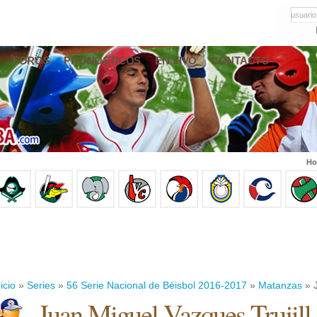
usuario
FOROS
PRONÓSTICOS
EN VIVO
CONTACTO
Ho
icio
»
Series
»
56 Serie Nacional de Béisbol 2016-2017
»
Matanzas
» J
Juan Miguel Vazques Trujill