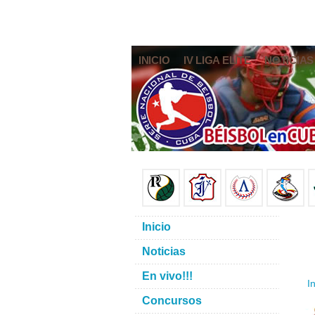
INICIO
IV LIGA ELITE
NOTICIAS
Inicio
Noticias
En vivo!!!
In
Concursos