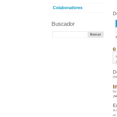
Colaboradores
D
Buscador
0
D
De
I
No 
¡S
E
Si 
un 