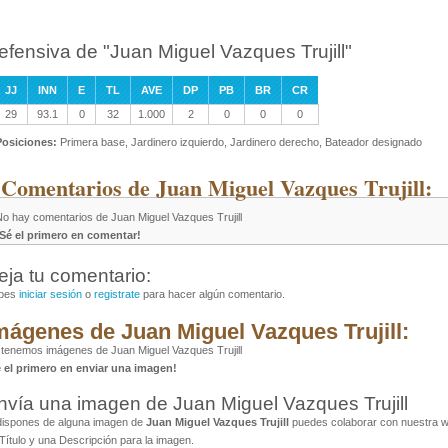
efensiva de "Juan Miguel Vazques Trujill"
JJ
INN
E
TL
AVE
DP
PB
BR
CR
29
93.1
0
32
1.000
2
0
0
0
Posiciones:
Primera base, Jardinero izquierdo, Jardinero derecho, Bateador designado
 Comentarios de Juan Miguel Vazques Trujill:
No hay comentarios de Juan Miguel Vazques Trujill
¡Sé el primero en comentar!
eja tu comentario:
bes
iniciar sesión
o
registrate
para hacer algún comentario.
mágenes de Juan Miguel Vazques Trujill:
tenemos imágenes de Juan Miguel Vazques Trujill
é el primero en enviar una imagen!
nvía una imagen de Juan Miguel Vazques Trujill
dispones de alguna imagen de
Juan Miguel Vazques Trujill
puedes colaborar con nuestra we
Título y una Descripción para la imagen.