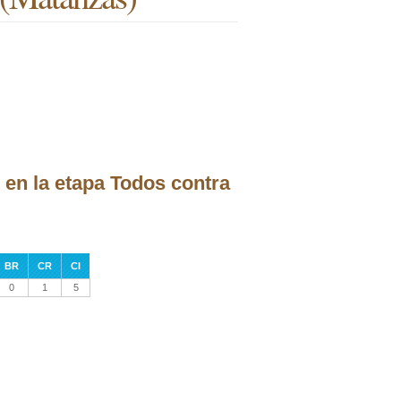
 en la etapa Todos contra
BR
CR
CI
0
1
5