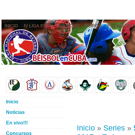
INICIO
IV LIGA ELITE
NOTICIAS
FOROS
PRONÓSTIC
Inicio
Noticias
En vivo!!!
Inicio
»
Series
»
Concursos