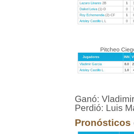
Lazaro Linares
2B
1
Daikel Leiva
(1)-D
0
Roy Echemendia
(2)-CF
1
Arisley Castillo L
L
0
Pitcheo Cieg
Jugadores
INN
V
Vladimir Garcia
8.0
2
Arisley Castillo L
1.0
Ganó: Vladimir
Perdió: Luis M
Pronósticos 