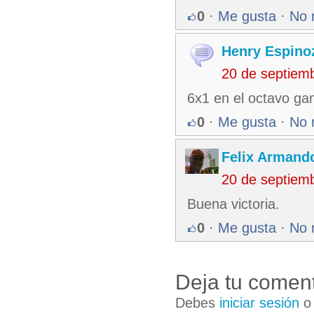
0
·
Me gusta
·
No 
Henry Espino
20 de septiem
6x1 en el octavo ga
0
·
Me gusta
·
No 
Felix Armando
20 de septiem
Buena victoria.
0
·
Me gusta
·
No 
Deja tu coment
Debes
iniciar sesión