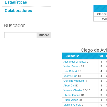
Estadísticas
Colaboradores
CIEGO 
MA
Buscador
Ciego de Avi
Jugadores
VB
Alexander Jimenez
LF
4
Yorbis Borroto
SS
5
Luis Robert
RF
4
Yoelvis Fiss
CF
4
Osvaldo Vazquez
R
3
Abdel Civil
D
3
Yorelvis Charles
2B-1B
4
Eliecer Griñan
1B
3
Rubn Valdes
3B
4
Vladimir Garcia
L
0