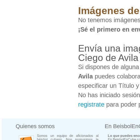
Imágenes de 
No tenemos imágenes 
¡Sé el primero en en
Envía una ima
Ciego de Avila
Si dispones de algun
Avila
puedes colaborar
especificar un Título 
No has iniciado sesió
registrate
para poder 
Quienes somos
En BeisbolE
Somos un equipo de aficionados al
Lo que puedes enco
béisbol cubano. Nos propusimos la
En BeisbolEnCuba.co