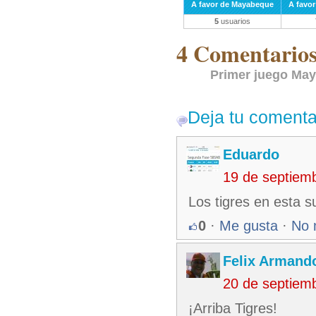
A favor de Mayabeque
A favor
5
usuarios
4 Comentarios 
Primer juego May
Deja tu comenta
Eduardo
19 de septiem
Los tigres en esta su
0
·
Me gusta
·
No 
Felix Armando
20 de septiem
¡Arriba Tigres!