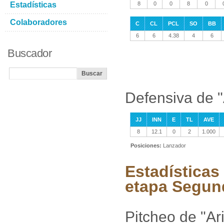
Estadísticas
8
0
0
8
0
Colaboradores
C
CL
PCL
SO
BB
6
6
4.38
4
6
Buscador
Defensiva de "
JJ
INN
E
TL
AVE
8
12.1
0
2
1.000
Posiciones:
Lanzador
Estadísticas 
etapa Segun
Pitcheo de "Ari