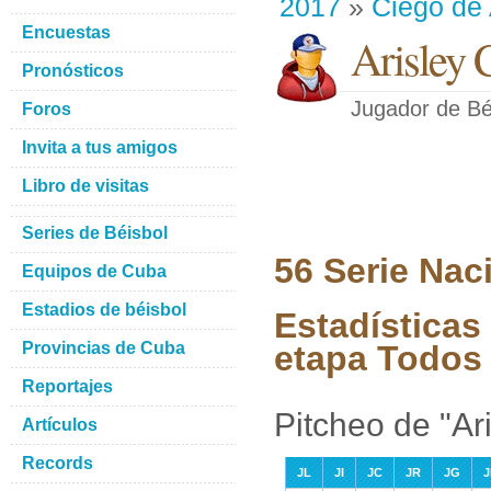
2017
»
Ciego de 
Encuestas
Arisley 
Pronósticos
Jugador de Bé
Foros
Invita a tus amigos
Libro de visitas
Series de Béisbol
56 Serie Nac
Equipos de Cuba
Estadios de béisbol
Estadísticas 
Provincias de Cuba
etapa Todos 
Reportajes
Pitcheo de "Ari
Artículos
Records
JL
JI
JC
JR
JG
J