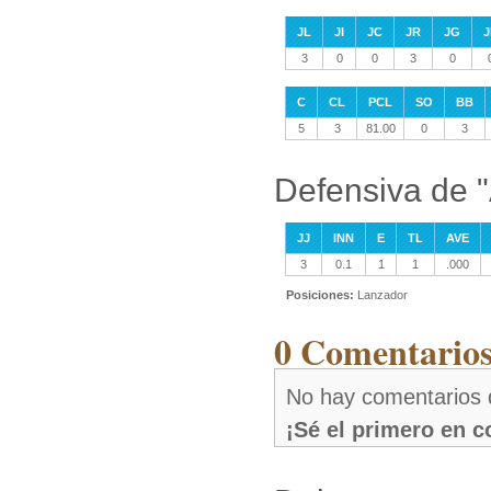
JL
JI
JC
JR
JG
J
3
0
0
3
0
C
CL
PCL
SO
BB
5
3
81.00
0
3
Defensiva de "
JJ
INN
E
TL
AVE
3
0.1
1
1
.000
Posiciones:
Lanzador
0 Comentarios 
No hay comentarios d
¡Sé el primero en 