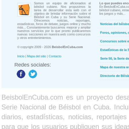
Somos un equipo de aficionados al
Lo que puedes enco
béisbol cubano. Nos propusimos la
En BeisbolEnCuba.co
tarea de desarrollar esta web con el
béisbol cubano, estad
objetivo de brindar información sobre el
los juegos y más...
Béisbol en Cuba y su Serie Nacional.
Ofrecemos noticias, reportajes,
estadísticas, foros de debate, juegos online y mucho
Noticias del béisb
más... Constantemente buscamos mejorar y ampliar
nuestros servicios por lo que pronto publicaremos
Foros, opiniones, 
nuevas secciones en nuestra web como concursos
y otros entretenimientos.
Concursos sobre e
© copyright 2009 - 2026
BeisbolEnCuba.com
Estadísticas de la 
Inicio
|
Mapa del sitio
|
Contacto
Serie 50, la Serie d
Redes sociales:
Mapa de nuestra 
Directorio de Béi
BeisbolEnCuba.com es un proyecto desarr
Serie Nacional de Béisbol en Cuba. Inclui
diarios, estadísticas, noticias, report
para que los usuarios publiquen sus ideas