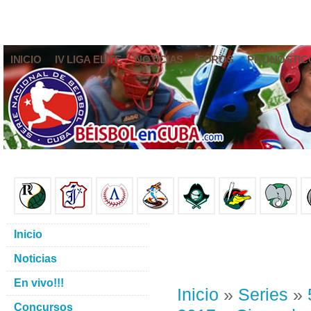
INICIO
IV LIGA ELITE
NOTICIAS
FOROS
PRONÓSTIC
Inicio
Noticias
En vivo!!!
Inicio
»
Series
»
Concursos