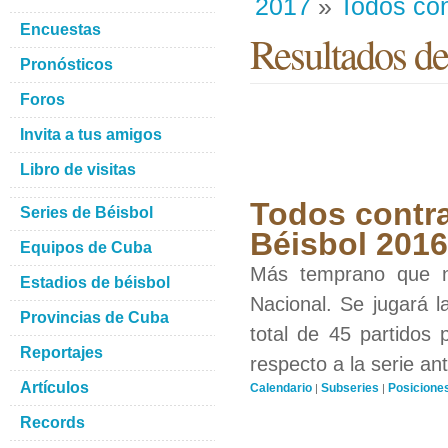
2017
»
Todos con
Encuestas
Resultados de
Pronósticos
Foros
Invita a tus amigos
Libro de visitas
Todos contra
Series de Béisbol
Béisbol 201
Equipos de Cuba
Más temprano que n
Estadios de béisbol
Nacional. Se jugará l
Provincias de Cuba
total de 45 partidos
Reportajes
respecto a la serie ant
Artículos
Calendario
Subseries
Posicione
|
|
Records