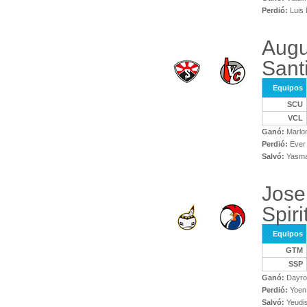
Perdió:
Luis 
Augu
Sant
Equipos
SCU
VCL
Ganó:
Marlo
Perdió:
Ever 
Salvó:
Yasma
Jose
Spiri
Equipos
GTM
SSP
Ganó:
Dayron
Perdió:
Yoen
Salvó:
Yeudi