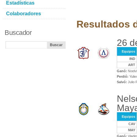
Estadísticas
Colaboradores
Resultados d
Buscador
26 de
Equipos
IND
ART
Ganó:
Noelvi
Perdió:
Yulie
Salvó:
Julio 
Nels
May
Equipos
CAV
MAY
Ganó:
Vladim