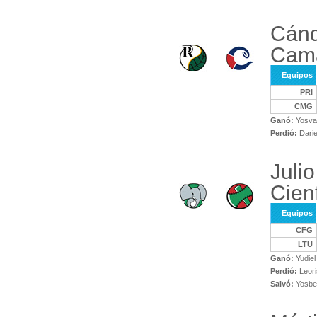
Cánd
Cam
Equipos
PRI
CMG
Ganó:
Yosva
Perdió:
Darie
Juli
Cien
Equipos
CFG
LTU
Ganó:
Yudiel
Perdió:
Leori
Salvó:
Yosbel