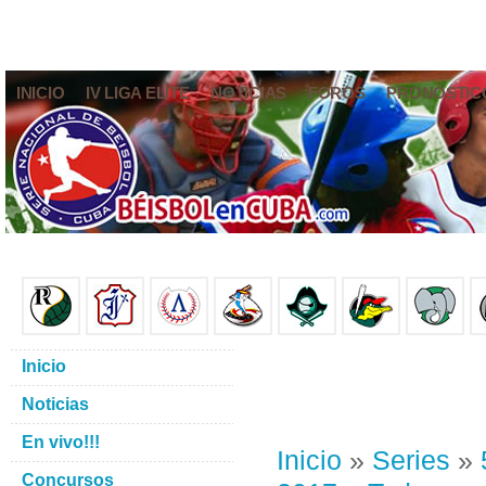
INICIO
IV LIGA ELITE
NOTICIAS
FOROS
PRONÓSTIC
Inicio
Noticias
En vivo!!!
Inicio
»
Series
»
Concursos