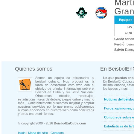
Márt
Gra
Equipos
IJV
GRA
Ganó:
Adrian
Perdió:
Leand
Salvó:
Dannys
Quienes somos
En BeisbolE
Somos un equipo de aficionados al
Lo que puedes enco
béisbol cubano. Nos propusimos la
En BeisbolEnCuba.co
tarea de desarrollar esta web con el
béisbol cubano, estad
objetivo de brindar información sobre el
los juegos y más...
Béisbol en Cuba y su Serie Nacional.
Ofrecemos noticias, reportajes,
estadísticas, foros de debate, juegos online y mucho
Noticias del béisb
más... Constantemente buscamos mejorar y ampliar
nuestros servicios por lo que pronto publicaremos
Foros, opiniones, 
nuevas secciones en nuestra web como concursos
y otros entretenimientos.
Concursos sobre e
© copyright 2009 - 2026
BeisbolEnCuba.com
Estadísticas de la 
Inicio
|
Mapa del sitio
|
Contacto