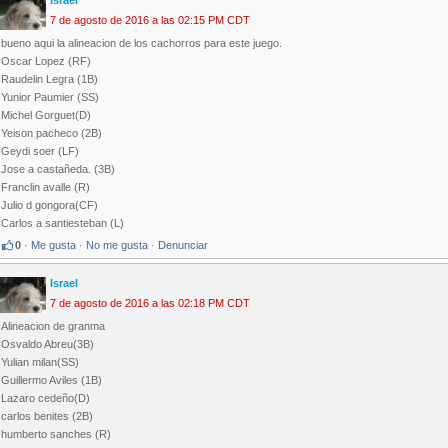
Israel
7 de agosto de 2016 a las 02:15 PM CDT
bueno aqui la alineacion de los cachorros para este juego.
Oscar Lopez (RF)
Raudelin Legra (1B)
Yunior Paumier (SS)
Michel Gorguet(D)
Yeison pacheco (2B)
Geydi soer (LF)
Jose a castañeda. (3B)
Franclin avalle (R)
Julio d gongora(CF)
Carlos a santiesteban (L)
0
·
Me gusta
·
No me gusta
·
Denunciar
Israel
7 de agosto de 2016 a las 02:18 PM CDT
Alineacion de granma
Osvaldo Abreu(3B)
Yulian milan(SS)
Guillermo Aviles (1B)
Lazaro cedeño(D)
carlos benites (2B)
humberto sanches (R)