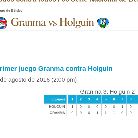
ego de Béisbol
:
Granma vs Holguin
rimer juego Granma contra Holguin
 de agosto de 2016
(2:00 pm)
Granma 3, Holguin 2
Equipos
1
2
3
4
5
6
7
8
HOLGUIN
1
0
0
0
0
0
1
0
GRANMA
0
0
0
1
1
1
0
0