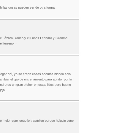
ahi las cosas pueden ser de otra forma.
oje Lázaro Blanco y el Lunes Leandro y Granma
l terreno .
 llegar ahí, ya se creen cosas además blanco solo
mbiar el tipo de entrenamiento para abridor por lo
andro es un gran pícher en estas lides pero bueno
jaja
o mejor este juego lo trasmiten porque holguin tiene