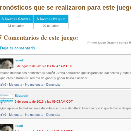
ronósticos que se realizaron para este jueg
A favor de Granma
A favor de Holguin
23
usuarios
20
usuarios
7 Comentarios de este juego:
Primer juego Granma contra H
Deja tu comentario
Israel
6 de agosto de 2016 a las 07:47 AM CDT
Bueno muchachos comienza la pación. Arriba caballeros que llegaron los cachorros y este
que ellos estarán fiel al lema de ganar y ganar hasta clasificar.
0
·
Me gusta
·
No me gusta
·
Denunciar
Eduardo
6 de agosto de 2016 a las 09:03 AM CDT
Que aproveche holguin en esta subserie con el debilitado Granma que lo que le biene despu
0
·
Me gusta
·
No me gusta
·
Denunciar
Israel