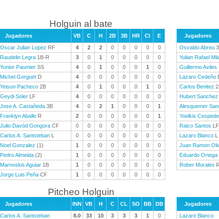
Holguin al bate
Jugadores
VB
C
H
2B
3B
HR
CI
E
Jugadores
Oscar Julian Lopez
RF
4
2
2
0
0
0
0
0
Osvaldo Abreu
3
Raudelin Legra
1B-R
3
0
1
0
0
0
0
0
Yulian Rafael Mil
Yunior Paumier
SS
4
0
1
0
0
0
1
0
Guillermo Aviles
Michel Gorguet
D
4
0
0
0
0
0
0
0
Lazaro Cedeño
Yeison Pacheco
2B
4
0
1
0
0
0
1
0
Carlos Benitez
2
Geydi Soler
LF
4
0
0
0
0
0
0
0
Hubert Sanchez
Jose A. Castañeda
3B
4
0
2
1
0
0
0
1
Alesquemer San
Franklyn Aballe
R
2
0
0
0
0
0
0
1
Yoelkis Cesped
Julio Davöd Gongora
CF
0
0
0
0
0
0
0
0
Raico Santos
LF
Carlos A. Santsteban
L
0
0
0
0
0
0
0
0
Lazaro Blanco
L
Noel Gonzalez
(1)
1
0
0
0
0
0
0
0
Juan Ramon Oli
Pedro Almeida
(2)
1
0
0
0
0
0
0
0
Eduardo Ortega
Marnoskis Aguiar
1B
1
0
0
0
0
0
0
0
Rober Morales
Jorge Luis Peña
CF
1
0
0
0
0
0
0
0
Pitcheo Holguin
Jugadores
INN
VB
H
C
CL
SO
BB
DB
Jugadores
Carlos A. Santsteban
8.0
33
10
3
3
3
1
0
Lazaro Blanco