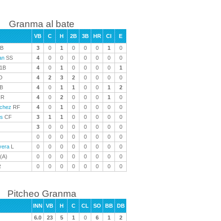
Granma al bate
VB
C
H
2B
3B
HR
CI
E
B
3
0
1
0
0
0
1
0
an
SS
4
0
0
0
0
0
0
0
1B
4
0
1
0
0
0
0
1
D
4
2
3
2
0
0
0
0
B
4
0
1
1
0
0
1
2
R
4
0
2
0
0
0
1
0
chez
RF
4
0
1
0
0
0
0
0
es
CF
3
1
1
0
0
0
0
0
3
0
0
0
0
0
0
0
0
0
0
0
0
0
0
0
vera
L
0
0
0
0
0
0
0
0
(A)
0
0
0
0
0
0
0
0
R
0
0
0
0
0
0
0
0
Pitcheo Granma
INN
VB
H
C
CL
SO
BB
DB
6.0
23
5
1
0
6
1
2