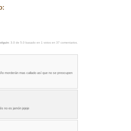
o:
olguin
:
3.0
de
5.0
basado en
1
votos en
37
comentarios.
 año morderán mas callado así que no se preocupen
és no es jamón jejeje