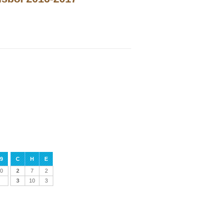
9
C
H
E
0
2
7
2
3
10
3