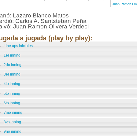
Juan Ramon Oli
anó: Lazaro Blanco Matos
erdió: Carlos A. Santsteban Peña
alvó: Juan Ramon Olivera Verdeci
ugada a jugada (play by play):
Line ups iniciales
1er inning
2do inning
3er inning
4to inning
5to inning
6to inning
7mo inning
8vo inning
9no inning