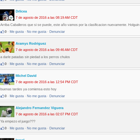
Drlicea
7 de agosto de 2016 a las 08:19 AM CDT
Arriba Caballeros que si se puede, este año vamos por la clasificacion nuevamente. Holgu
0
·
Me gusta
·
No me gusta
·
Denunciar
Aramys Rodriguez
7 de agosto de 2016 a las 09:46 AM CDT
a darle patadas sin piedad a los perros chulos
0
·
Me gusta
·
No me gusta
·
Denunciar
Michel David
7 de agosto de 2016 a las 12:54 PM CDT
buenas tardes ya comiensa esto hoy
0
·
Me gusta
·
No me gusta
·
Denunciar
Alejandro Fernandez Viguera
7 de agosto de 2016 a las 02:07 PM CDT
Ya empezo el juego???
0
·
Me gusta
·
No me gusta
·
Denunciar