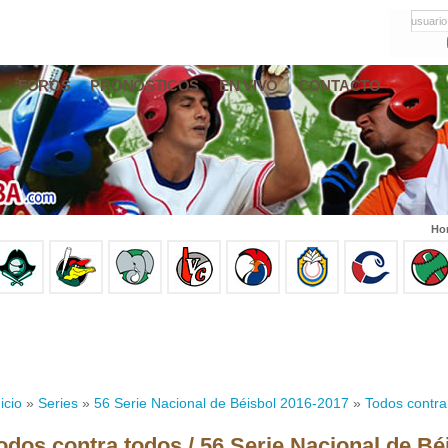
usuario
FOROS
PRONÓSTICOS
EN VIVO
CONTACTO
Hor
icio
»
Series
»
56 Serie Nacional de Béisbol 2016-2017
»
Todos contra
odos contra todos / 56 Serie Nacional de Bé