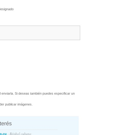
designado
 enviarla. Si deseas también puedes especificar un
er publicar imágenes.
nterés
- Béisbol cubano
o.cu