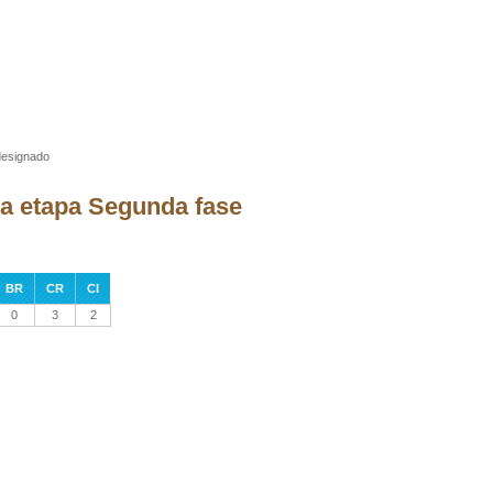
designado
la etapa Segunda fase
BR
CR
CI
0
3
2