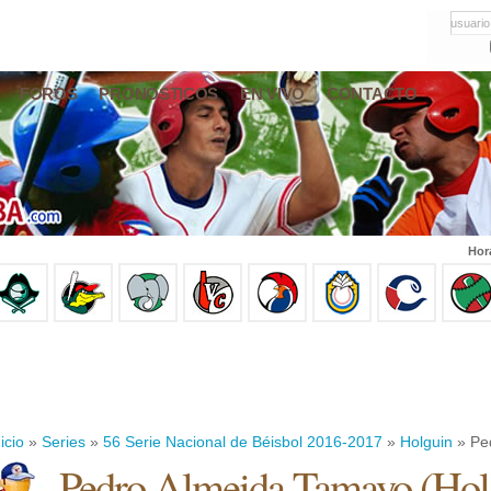
usuario
FOROS
PRONÓSTICOS
EN VIVO
CONTACTO
Hor
icio
»
Series
»
56 Serie Nacional de Béisbol 2016-2017
»
Holguin
» Pe
Pedro Almeida Tamayo
(
Hol