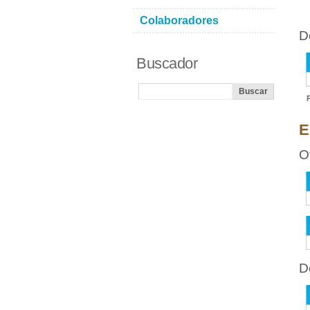
Colaboradores
D
Buscador
E
O
D