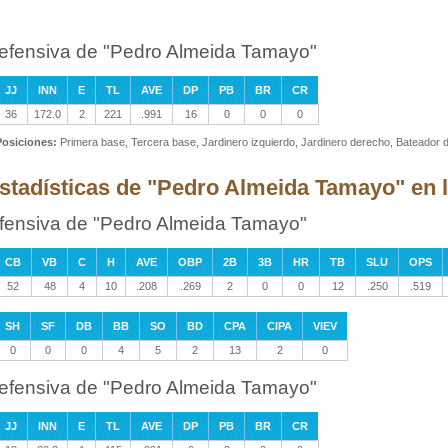
efensiva de "Pedro Almeida Tamayo"
JJ
INN
E
TL
AVE
DP
PB
BR
CR
36
172.0
2
221
.991
16
0
0
0
Posiciones:
Primera base, Tercera base, Jardinero izquierdo, Jardinero derecho, Bateador 
stadísticas de "Pedro Almeida Tamayo" en 
fensiva de "Pedro Almeida Tamayo"
CB
VB
C
H
AVE
OBP
2B
3B
HR
TB
SLU
OPS
52
48
4
10
.208
.269
2
0
0
12
.250
.519
SH
SF
DB
BB
SO
BD
CPA
CIPA
VIEV
0
0
0
4
5
2
13
2
0
efensiva de "Pedro Almeida Tamayo"
JJ
INN
E
TL
AVE
DP
PB
BR
CR