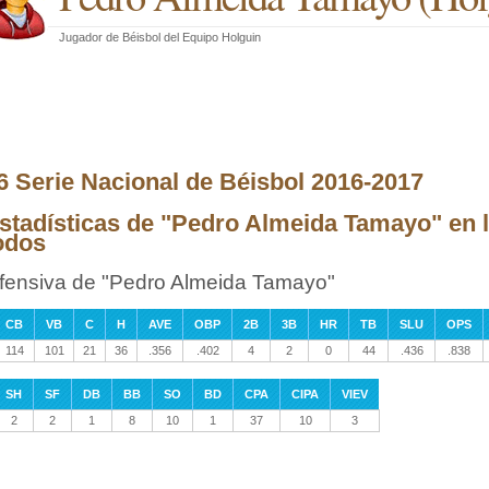
Jugador de Béisbol
del
Equipo Holguin
6 Serie Nacional de Béisbol 2016-2017
stadísticas de "Pedro Almeida Tamayo" en l
odos
fensiva de "Pedro Almeida Tamayo"
CB
VB
C
H
AVE
OBP
2B
3B
HR
TB
SLU
OPS
114
101
21
36
.356
.402
4
2
0
44
.436
.838
SH
SF
DB
BB
SO
BD
CPA
CIPA
VIEV
2
2
1
8
10
1
37
10
3