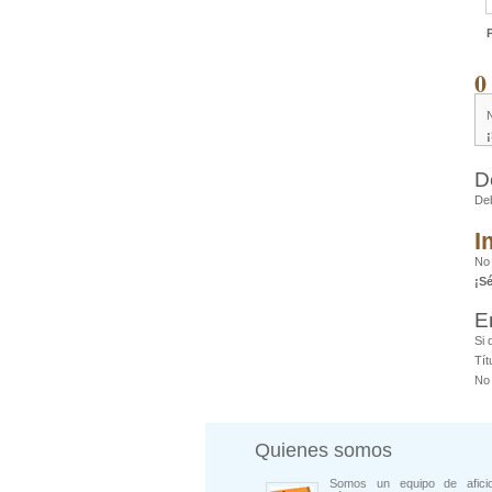
0
D
De
I
No
¡S
E
Si 
Tít
No 
Quienes somos
Somos un equipo de afici