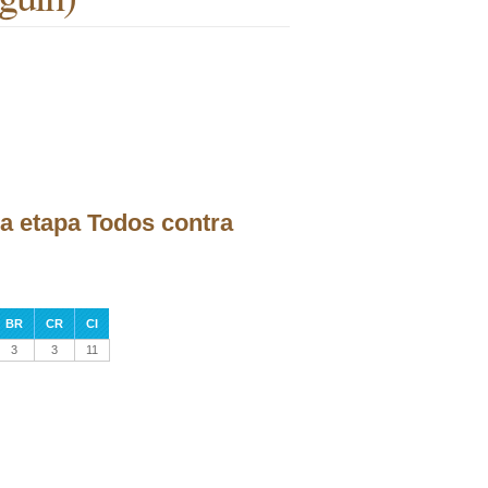
a etapa Todos contra
BR
CR
CI
3
3
11