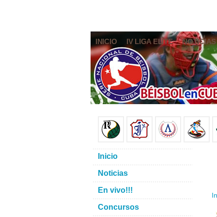
INICIO
IV LIGA ELITE
NOTICIAS
Inicio
Noticias
En vivo!!!
In
Concursos