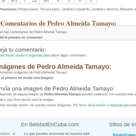
18
80.2
1
115
.991
6
0
0
0
Posiciones:
Primera base, Tercera base, Jardinero izquierdo, Jardinero derecho, Bateador 
 Comentarios de Pedro Almeida Tamayo:
No hay comentarios de Pedro Almeida Tamayo
¡Sé el primero en comentar!
eja tu comentario:
bes
iniciar sesión
o
registrate
para hacer algún comentario.
mágenes de Pedro Almeida Tamayo:
 tenemos imágenes de Pedro Almeida Tamayo
é el primero en enviar una imagen!
nvía una imagen de Pedro Almeida Tamayo
dispones de alguna imagen de
Pedro Almeida Tamayo
puedes colaborar con nuestra web al
ulo y una Descripción para la imagen.
has iniciado sesión. No puedes enviar imágenes. Por favor
inicia sesión
o
registrate
para pod
En BeisbolEnCuba.com
Sitios de i
onados al
Lo que puedes encontrar en nuestra web
BeisbolCuban