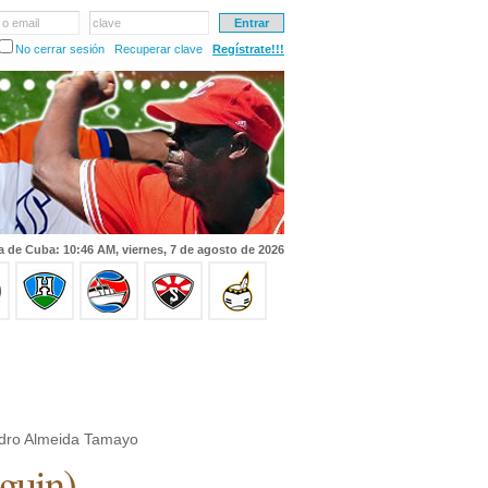
 o email
clave
No cerrar sesión
Recuperar clave
Regístrate!!!
a de Cuba: 10:46 AM, viernes, 7 de agosto de 2026
dro Almeida Tamayo
guin
)