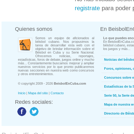
registrate
para poder 
Quienes somos
En BeisbolE
Somos un equipo de aficionados al
Lo que puedes enco
béisbol cubano. Nos propusimos la
En BeisbolEnCuba.co
tarea de desarrollar esta web con el
béisbol cubano, estad
objetivo de brindar información sobre el
los juegos y más...
Béisbol en Cuba y su Serie Nacional.
Ofrecemos noticias, reportajes,
estadísticas, foros de debate, juegos online y mucho
Noticias del béisb
más... Constantemente buscamos mejorar y ampliar
nuestros servicios por lo que pronto publicaremos
Foros, opiniones, 
nuevas secciones en nuestra web como concursos
y otros entretenimientos.
Concursos sobre e
© copyright 2009 - 2026
BeisbolEnCuba.com
Estadísticas de la 
Inicio
|
Mapa del sitio
|
Contacto
Serie 50, la Serie d
Redes sociales:
Mapa de nuestra 
Directorio de Béi