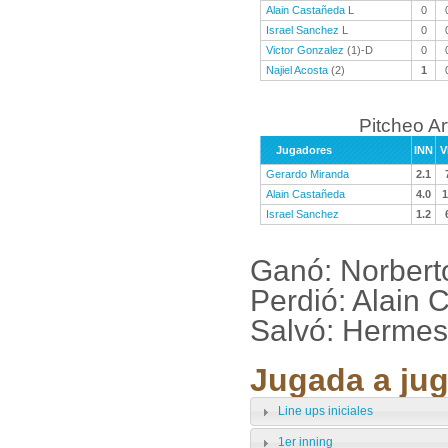
Alain Castañeda
L
0
Israel Sanchez
L
0
Victor Gonzalez
(1)-D
0
Najiel Acosta
(2)
1
Pitcheo A
Jugadores
INN
V
Gerardo Miranda
2.1
Alain Castañeda
4.0
1
Israel Sanchez
1.2
Ganó: Norbert
Perdió: Alain
Salvó: Hermes
Jugada a jug
Line ups iniciales
1er inning