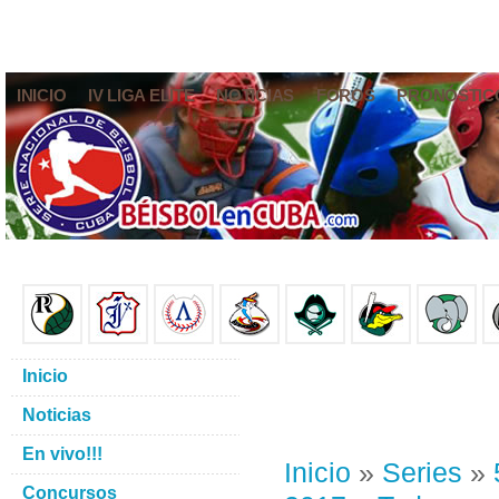
INICIO
IV LIGA ELITE
NOTICIAS
FOROS
PRONÓSTIC
Inicio
Noticias
En vivo!!!
Inicio
»
Series
»
Concursos