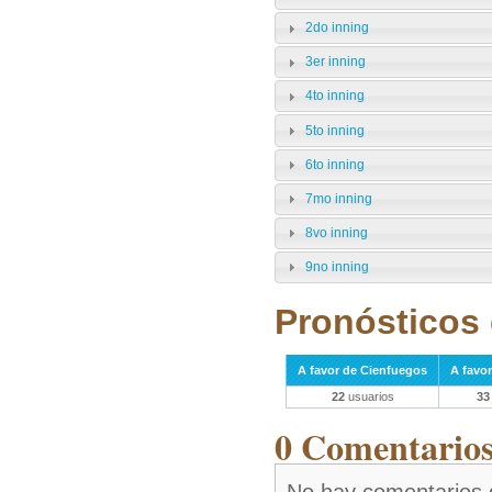
2do inning
3er inning
4to inning
5to inning
6to inning
7mo inning
8vo inning
9no inning
Pronósticos 
A favor de Cienfuegos
A favo
22
usuarios
33
0 Comentarios 
No hay comentarios 