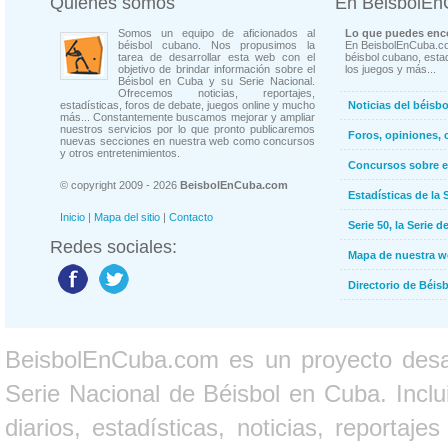
Quienes somos
En BeisbolE
Somos un equipo de aficionados al
Lo que puedes enco
béisbol cubano. Nos propusimos la
En BeisbolEnCuba.co
tarea de desarrollar esta web con el
béisbol cubano, estad
objetivo de brindar información sobre el
los juegos y más...
Béisbol en Cuba y su Serie Nacional.
Ofrecemos noticias, reportajes,
estadísticas, foros de debate, juegos online y mucho
Noticias del béisb
más... Constantemente buscamos mejorar y ampliar
nuestros servicios por lo que pronto publicaremos
Foros, opiniones, 
nuevas secciones en nuestra web como concursos
y otros entretenimientos.
Concursos sobre e
© copyright 2009 - 2026
BeisbolEnCuba.com
Estadísticas de la 
Inicio
|
Mapa del sitio
|
Contacto
Serie 50, la Serie d
Redes sociales:
Mapa de nuestra 
Directorio de Béi
BeisbolEnCuba.com es un proyecto desarr
Serie Nacional de Béisbol en Cuba. Inclui
diarios, estadísticas, noticias, report