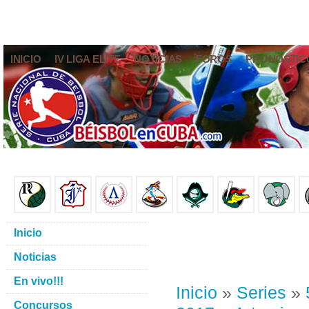
INICIO
IV LIGA ELITE
NOTICIAS
FOROS
PRONÓSTIC
Inicio
Noticias
En vivo!!!
Inicio
»
Series
»
Concursos