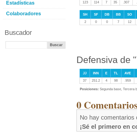
Estadísticas
123
114
7
35
.307
Colaboradores
SH
SF
DB
BB
SO
2
0
0
7
12
Buscador
Defensiva de 
JJ
INN
E
TL
AVE
37
251.2
4
98
.959
Posiciones:
Segunda base, Tercera b
0 Comentario
No hay comentarios
¡Sé el primero en 