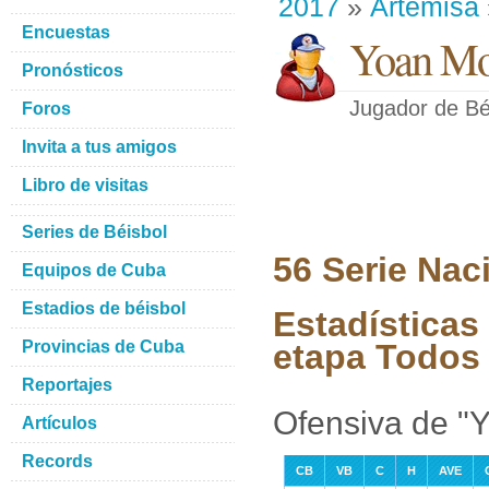
2017
»
Artemisa
Encuestas
Yoan Mo
Pronósticos
Jugador de Bé
Foros
Invita a tus amigos
Libro de visitas
Series de Béisbol
56 Serie Nac
Equipos de Cuba
Estadios de béisbol
Estadísticas
Provincias de Cuba
etapa Todos 
Reportajes
Ofensiva de "
Artículos
Records
CB
VB
C
H
AVE