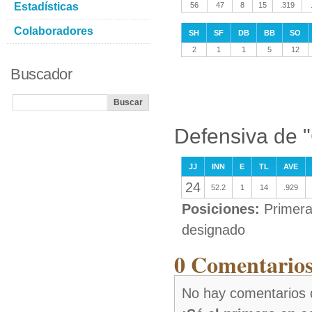
Estadísticas
56
47
8
15
.319
Colaboradores
SH
SF
DB
BB
SO
2
1
1
5
12
Buscador
Defensiva de 
JJ
INN
E
TL
AVE
24
52.2
1
14
.929
Posiciones:
Primera
designado
0 Comentarios
No hay comentarios 