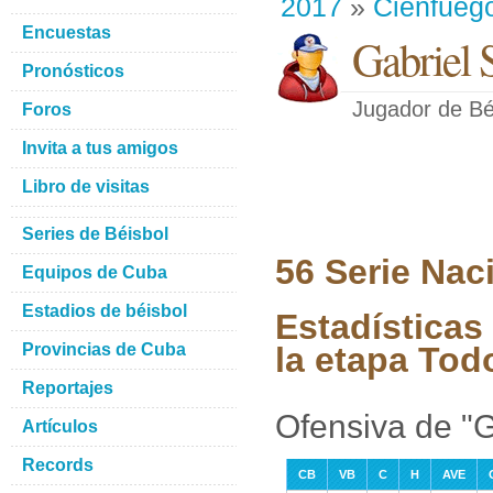
2017
»
Cienfueg
Encuestas
Gabriel
Pronósticos
Jugador de Bé
Foros
Invita a tus amigos
Libro de visitas
Series de Béisbol
56 Serie Nac
Equipos de Cuba
Estadios de béisbol
Estadísticas
Provincias de Cuba
la etapa Tod
Reportajes
Ofensiva de "
Artículos
Records
CB
VB
C
H
AVE