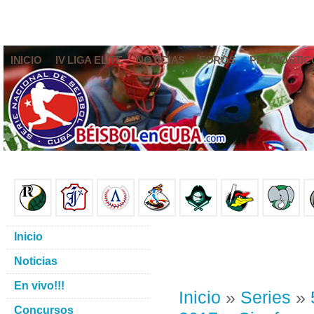
INICIO
IV LIGA ELITE
NOTICIAS
FOROS
PRONÓSTIC
Inicio
Noticias
En vivo!!!
Inicio
»
Series
»
Concursos