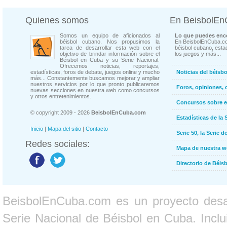
Quienes somos
En BeisbolE
Somos un equipo de aficionados al
Lo que puedes enco
béisbol cubano. Nos propusimos la
En BeisbolEnCuba.co
tarea de desarrollar esta web con el
béisbol cubano, estad
objetivo de brindar información sobre el
los juegos y más...
Béisbol en Cuba y su Serie Nacional.
Ofrecemos noticias, reportajes,
estadísticas, foros de debate, juegos online y mucho
Noticias del béisb
más... Constantemente buscamos mejorar y ampliar
nuestros servicios por lo que pronto publicaremos
Foros, opiniones, 
nuevas secciones en nuestra web como concursos
y otros entretenimientos.
Concursos sobre e
© copyright 2009 - 2026
BeisbolEnCuba.com
Estadísticas de la 
Inicio
|
Mapa del sitio
|
Contacto
Serie 50, la Serie d
Redes sociales:
Mapa de nuestra 
Directorio de Béi
BeisbolEnCuba.com es un proyecto desarr
Serie Nacional de Béisbol en Cuba. Inclui