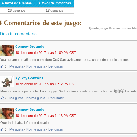
A favor de Granma
A favor de Matanzas
28
usuarios
17
usuarios
4 Comentarios de este juego:
Quinto juego Granma contra Ma
Deja tu comentario
Compay Segundo
10 de enero de 2017 a las 11:09 PM CST
Yea ganamos mañ coco comedero XxX San lazi dame tregua unamodno por los cocos
0
·
Me gusta
·
No me gusta
·
Denunciar
Ayuxey González
10 de enero de 2017 a las 11:12 PM CST
Mañana vamos por el otro Pa ir happy PA el pantano donde somos peligroso 😾😾😾 las saban
0
·
Me gusta
·
No me gusta
·
Denunciar
Compay Segundo
10 de enero de 2017 a las 11:13 PM CST
Que lindo habla jeferson delgado
0
·
Me gusta
·
No me gusta
·
Denunciar