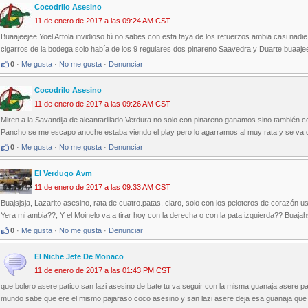
Cocodrilo Asesino
11 de enero de 2017 a las 09:24 AM CST
Buaajeejee Yoel Artola invidioso tú no sabes con esta taya de los refuerzos ambia casi nadie
cigarros de la bodega solo había de los 9 regulares dos pinareno Saavedra y Duarte buaaje
0
·
Me gusta
·
No me gusta
·
Denunciar
Cocodrilo Asesino
11 de enero de 2017 a las 09:26 AM CST
Miren a la Savandija de alcantarillado Verdura no solo con pinareno ganamos sino también con
Pancho se me escapo anoche estaba viendo el play pero lo agarramos al muy rata y se va 
0
·
Me gusta
·
No me gusta
·
Denunciar
El Verdugo Avm
11 de enero de 2017 a las 09:33 AM CST
Buajsjsja, Lazarito asesino, rata de cuatro.patas, claro, solo con los peloteros de corazón
Yera mi ambia??, Y el Moinelo va a tirar hoy con la derecha o con la pata izquierda?? Buajah
0
·
Me gusta
·
No me gusta
·
Denunciar
El Niche Jefe De Monaco
11 de enero de 2017 a las 01:43 PM CST
que bolero asere patico san lazi asesino de bate tu va seguir con la misma guanaja asere pat
mundo sabe que ere el mismo pajaraso coco asesino y san lazi asere deja esa guanaja que tu