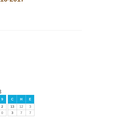
3
9
C
H
E
2
13
12
3
0
3
7
7