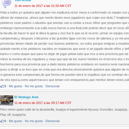
Yoel Artola
11 de enero de 2017 a las 01:50 AM CST
Hola a todos,yo quisiera que alguien me esplicara,victor mesa a conformado un equipo con pe
aficion de matanzas ,ahora que merito tienen esos jugadores que cojan ese titulo,? Imaji
peloteros sean padres o abuelos que istorias van a contar a esos niños que pregunten que
embargo representando a la sulla nunca fueron a una final,solo podran decir que en esos años
la faculta de hacer lo que le diera la gana y eso fue lo que se le ocurrio ,armar un equipo c
campeonato,y despues criticamos a las grandes ligas con los rovos de talentos,y yo me pre
provincias tienen miedo de perder sus buenos peloteros ,no solos porque emigran a estados
quitado merito a los peloteros nacidos en matanzas que esos si an jugado desde niños y def
banco o como duque que para no dejar de jugar pelota tubo que irse a otra provincia,que t
mires la nomina de los regulares y veas que que de los nueve hombre en el terreno dos o t
bochorno para esa provincia que a dado tantos peloteros estelares en nuestra serie nacional,
puso a dirrijir a un loco que se creia que era director,sinseramente quisiera que alguien de
si gananra este campeonato,de que forma me pueden decir lo orgulloso que se sentirian de e
de otra epoca,como aquel travuco que tenian con enequeneros,que meritos tienen estos,salu
0
·
Me gusta
·
No me gusta
·
Denunciar
El Verdugo Avm
11 de enero de 2017 a las 09:17 AM CST
Pero miren quien salió de la alcantarilla, buajsja el lugarteniente Ayuxey González, buajsjs
Play off, buajsjsha.
0
·
Me gusta
·
No me gusta
·
Denunciar