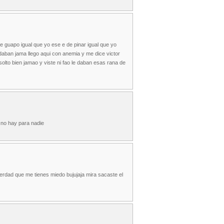
e guapo igual que yo ese e de pinar igual que yo
daban jama llego aqui con anemia y me dice victor
olto bien jamao y viste ni fao le daban esas rana de
 no hay para nadie
 verdad que me tienes miedo bujujaja mira sacaste el