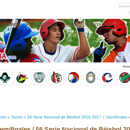
usuario
FOROS
PRONÓSTICOS
EN VIVO
CONTACTO
Hora
icio
»
Series
»
56 Serie Nacional de Béisbol 2016-2017
»
Semifinales
»
emifinales / 56 Serie Nacional de Béisbol 2