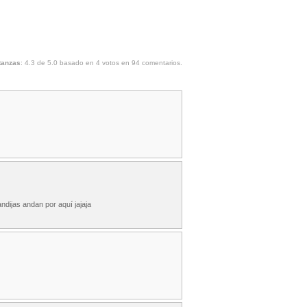
tanzas
:
4.3
de
5.0
basado en
4
votos en
94
comentarios.
dijas andan por aquí jajaja