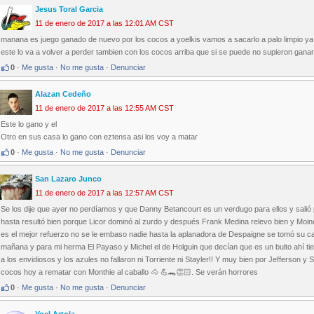
Jesus Toral Garcia
11 de enero de 2017 a las 12:01 AM CST
manana es juego ganado de nuevo por los cocos a yoelkis vamos a sacarlo a palo limpio ya e
este lo va a volver a perder tambien con los cocos arriba que si se puede no supieron gana
0
·
Me gusta
·
No me gusta
·
Denunciar
Alazan Cedeño
11 de enero de 2017 a las 12:55 AM CST
Este lo gano y el
Otro en sus casa lo gano con eztensa asi los voy a matar
0
·
Me gusta
·
No me gusta
·
Denunciar
San Lazaro Junco
11 de enero de 2017 a las 12:57 AM CST
Se los dije que ayer no perdíamos y que Danny Betancourt es un verdugo para ellos y salió p
hasta resultó bien porque Licor dominó al zurdo y después Frank Medina relevo bien y Moin
es el mejor refuerzo no se le embaso nadie hasta la aplanadora de Despaigne se tomó su caf
mañana y para mi herma El Payaso y Michel el de Holguin que decían que es un bulto ahí tien
a los envidiosos y los azules no fallaron ni Torriente ni Stayler!! Y muy bien por Jefferson 
cocos hoy a rematar con Monthie al caballo 🐴 💪🐊👏🏻. Se verán horrores
0
·
Me gusta
·
No me gusta
·
Denunciar