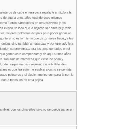
loteros de cuba entera para regalarle un titulo a la
nense de aqui a unos años cuando esos mismos
 como fueron campeones en otra provincia y sin
 existio un loco que lo dejaron ser director y tenia
on los mejores peloteros del pais para poder ganar un
gunto si no es lo mismo que victor mesa hace,ya las
 unidos sino tambien a matanzas,y por otro lado le a
ienden su provincia,ahora los tiene sentados en el
al que ganen este campeonato y de aqui a unos años
res son solo de matanzas,que clase de pena y
todo porque un dia a alguien con la brillate idea
 matanzas que lea esto me esplicara como se sentiria
stos peloteros y si alguien me los compararia con lo
dos a todos los de esta pajina.
ja, ambias con los pinareños solo no se puede ganar un