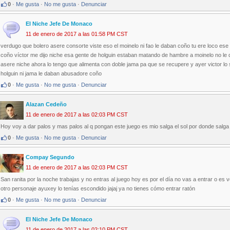
0
·
Me gusta
·
No me gusta
·
Denunciar
El Niche Jefe De Monaco
11 de enero de 2017 a las 01:58 PM CST
verdugo que bolero asere consorte viste eso el moinelo ni fao le daban coño tu ere loco ese 
coño víctor me dijo niche esa gente de holguin estaban matando de hambre a moinelo no le 
asere niche ahora lo tengo que alimenta con doble jama pa que se recupere y ayer victor lo s
holguin ni jama le daban abusadore coño
0
·
Me gusta
·
No me gusta
·
Denunciar
Alazan Cedeño
11 de enero de 2017 a las 02:03 PM CST
Hoy voy a dar palos y mas palos al q pongan este juego es mio salga el sol por donde salga
0
·
Me gusta
·
No me gusta
·
Denunciar
Compay Segundo
11 de enero de 2017 a las 02:03 PM CST
San ranita por la noche trabajas y no entras al juego hoy es por el día no vas a entrar o es
otro personaje ayuxey lo tenías escondido jajaj ya no tienes cómo entrar ratón
0
·
Me gusta
·
No me gusta
·
Denunciar
El Niche Jefe De Monaco
11 de enero de 2017 a las 02:10 PM CST