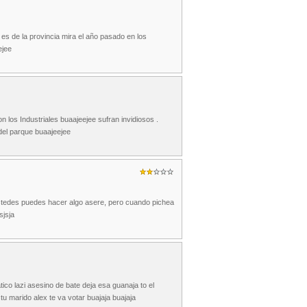
 es de la provincia mira el año pasado en los
ejee
 los Industriales buaajeejee sufran invidiosos .
del parque buaajeejee
 ustedes puedes hacer algo asere, pero cuando pichea
sjsja
ico lazi asesino de bate deja esa guanaja to el
 marido alex te va votar buajaja buajaja