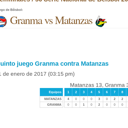
ego de Béisbol
:
Granma vs Matanzas
uinto juego Granma contra Matanzas
1 de enero de 2017
(03:15 pm)
Matanzas 13, Granma 
Equipos
1
2
3
4
5
6
7
8
MATANZAS
4
0
0
0
3
0
2
2
GRANMA
0
0
1
0
2
0
0
0