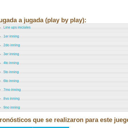
ugada a jugada (play by play):
Line ups iniciales
1er inning
2do inning
3er inning
4to inning
5to inning
6to inning
7mo inning
8vo inning
9no inning
ronósticos que se realizaron para este jueg