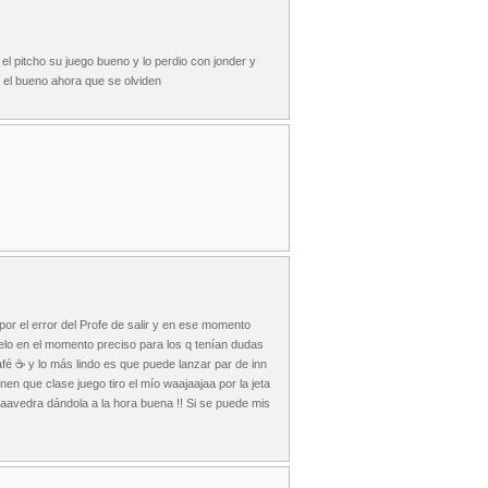
l pitcho su juego bueno y lo perdio con jonder y
r el bueno ahora que se olviden
or el error del Profe de salir y en ese momento
elo en el momento preciso para los q tenían dudas
é ☕️ y lo más lindo es que puede lanzar par de inn
en que clase juego tiro el mío waajaajaa por la jeta
y Saavedra dándola a la hora buena !! Si se puede mis