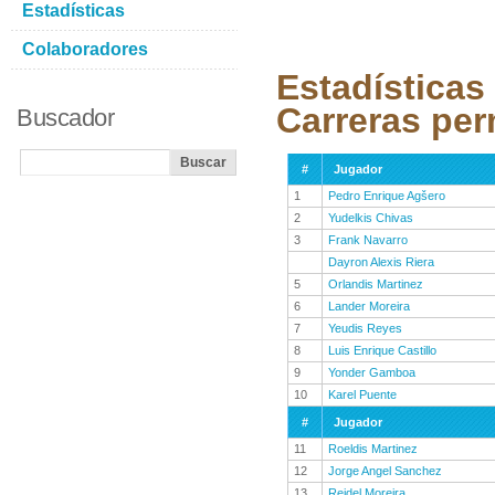
Estadísticas
Colaboradores
Estadísticas
Carreras per
Buscador
#
Jugador
1
Pedro Enrique Agšero
2
Yudelkis Chivas
3
Frank Navarro
Dayron Alexis Riera
5
Orlandis Martinez
6
Lander Moreira
7
Yeudis Reyes
8
Luis Enrique Castillo
9
Yonder Gamboa
10
Karel Puente
#
Jugador
11
Roeldis Martinez
12
Jorge Angel Sanchez
13
Reidel Moreira