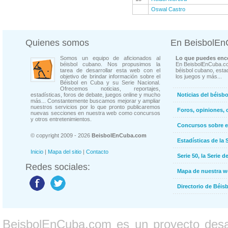
Oswal Castro
Quienes somos
En BeisbolE
Somos un equipo de aficionados al
Lo que puedes enco
béisbol cubano. Nos propusimos la
En BeisbolEnCuba.co
tarea de desarrollar esta web con el
béisbol cubano, estad
objetivo de brindar información sobre el
los juegos y más...
Béisbol en Cuba y su Serie Nacional.
Ofrecemos noticias, reportajes,
estadísticas, foros de debate, juegos online y mucho
Noticias del béisb
más... Constantemente buscamos mejorar y ampliar
nuestros servicios por lo que pronto publicaremos
Foros, opiniones, 
nuevas secciones en nuestra web como concursos
y otros entretenimientos.
Concursos sobre e
© copyright 2009 - 2026
BeisbolEnCuba.com
Estadísticas de la 
Inicio
|
Mapa del sitio
|
Contacto
Serie 50, la Serie d
Redes sociales:
Mapa de nuestra 
Directorio de Béi
BeisbolEnCuba.com es un proyecto desarr