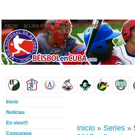
INICIO
IV LIGA ELITE
NOTICIAS
FOROS
PRONÓSTIC
Inicio
Noticias
En vivo!!!
Inicio
»
Series
»
Concursos