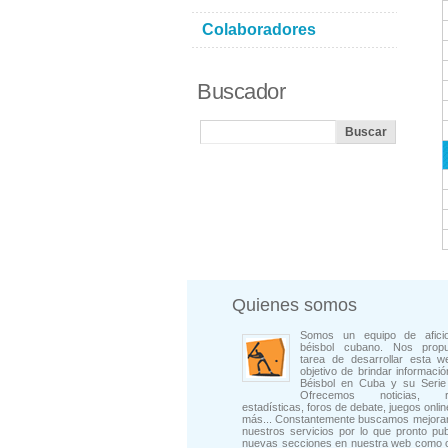
Colaboradores
Buscador
Quienes somos
Somos un equipo de afici
béisbol cubano. Nos prop
tarea de desarrollar esta w
objetivo de brindar informació
Béisbol en Cuba y su Serie 
Ofrecemos noticias, rep
estadísticas, foros de debate, juegos onli
más... Constantemente buscamos mejorar
nuestros servicios por lo que pronto pu
nuevas secciones en nuestra web como 