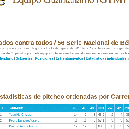
odos contra todos / 56 Serie Nacional de Bé
 temprano que nunca llega desde el 7 de agosto de 2016 la 56 Serie Nacional. Se jugará la p
total de 45 partidos por cada equipo. Este año tendremos algunas variaciones respecto a la se
lendario
Subseries
Posiciones
Enfrentamientos
Estadísticas individuales
|
|
|
|
stadísticas de pitcheo ordenadas por Carre
#
Jugador
JL
JI
JR
INN
JG
JP
P
1
Yudelkis Chivas
14
9
5
46.2
2
4
.3
2
Pedro Enrique Agšero
11
11
0
57.1
3
3
.5
Dayron Alexis Riera
12
12
0
63.0
8
3
.7