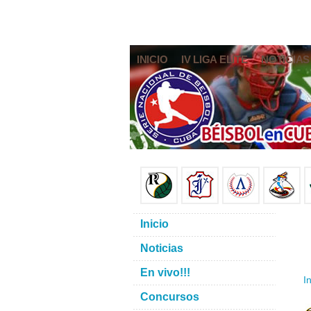
INICIO
IV LIGA ELITE
NOTICIAS
Inicio
Noticias
En vivo!!!
In
Concursos