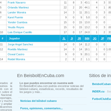
4
Frank Navarro
11
8
3
43.1
4
3
.5
5
Orlandis Martinez
22
2
20
44.1
4
1
.8
6
Lander Moreira
14
3
11
20.1
0
3
.0
7
Karel Puente
9
0
9
5.0
0
0
Yonder Gamboa
15
0
15
13.0
0
0
Yeudis Reyes
15
0
15
13.2
0
3
.0
10
Luis Enrique Castillo
17
0
17
24.0
1
2
.3
#
Jugador
JL
JI
JR
INN
JG
JP
P
11
Jorge Angel Sanchez
14
0
14
11.2
0
0
12
Roeldis Martinez
14
0
14
18.1
1
0
1.0
Oswal Castro
9
0
9
20.1
0
0
14
Reidel Moreira
2
0
2
1.1
0
0
En BeisbolEnCuba.com
Sitios de i
onados al
Lo que puedes encontrar en nuestra web
BeisbolCuban
usimos la
En BeisbolEnCuba.com podrás encontrar noticias del
eb con el
béisbol cubano, estadísticas, records, resultados de
- Sit
INDER.cu
n sobre el
los juegos y más...
Nacional.
ortajes,
FutbolClubEu
ne y mucho
Noticias del béisbol cubano
 y ampliar
blicaremos
Foros, opiniones, comentarios...
concursos