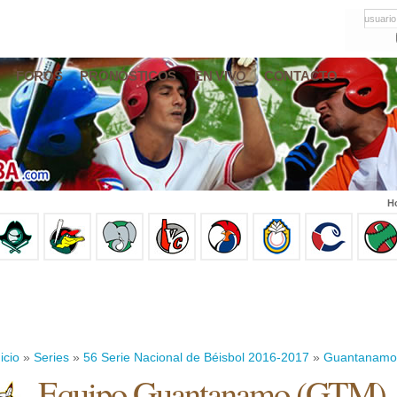
usuario
FOROS
PRONÓSTICOS
EN VIVO
CONTACTO
Ho
icio
»
Series
»
56 Serie Nacional de Béisbol 2016-2017
»
Guantanamo
Equipo Guantanamo (GTM)