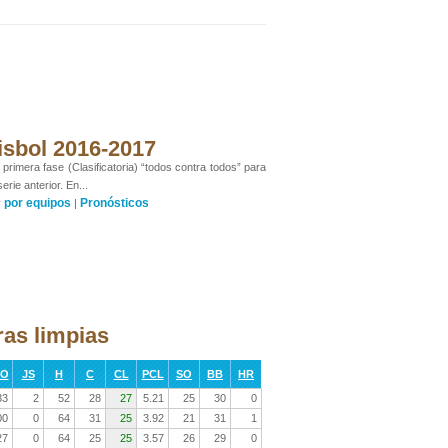
isbol 2016-2017
rimera fase (Clasificatoria) “todos contra todos” para
rie anterior. En...
por equipos
Pronósticos
y
|
ras limpias
RO
JS
H
C
CL
PCL
SO
BB
HR
33
2
52
28
27
5.21
25
30
0
00
0
64
31
25
3.92
21
31
1
27
0
64
25
25
3.57
26
29
0