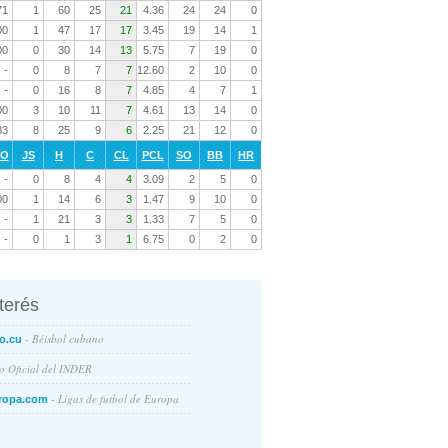
71
1
60
25
21
4.36
24
24
0
00
1
47
17
17
3.45
19
14
1
00
0
30
14
13
5.75
7
19
0
-
0
8
7
7
12.60
2
10
0
-
0
16
8
7
4.85
4
7
1
00
3
10
11
7
4.61
13
14
0
33
8
25
9
6
2.25
21
12
0
RO
JS
H
C
CL
PCL
SO
BB
HR
-
0
8
4
4
3.09
2
5
0
00
1
14
6
3
1.47
9
10
0
-
1
21
3
3
1.33
7
5
0
-
0
1
3
1
6.75
0
2
0
nterés
- Béisbol cubano
o.cu
io Oficial del INDER
- Ligas de futbol de Europa
ropa.com