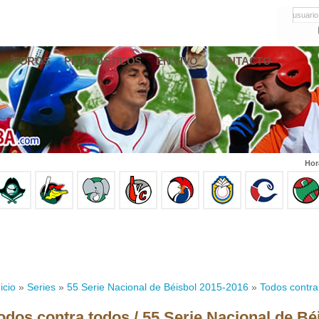
usuario
FOROS
PRONÓSTICOS
EN VIVO
CONTACTO
Hor
icio
»
Series
»
55 Serie Nacional de Béisbol 2015-2016
»
Todos contra
odos contra todos / 55 Serie Nacional de Bé