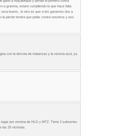
le gano a mayabeque y perdio el primero conra
ro a granma, estare cumpliendo lo que hace falta
e sera bueno , lo otro es que si les ganamos dos a
si la pierde tendra que peliar contra nosotros y eso
ina con la derrota de matanzas y la victoria azul, ya
to lugar por encima de HLG y MTZ. Tiene 2 subseries
las 25 victorias.