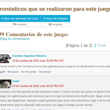
ronósticos que se realizaron para este jueg
A favor de Santiago de Cuba
A favor de Holguin
78
usuarios
89
usuarios
39 Comentarios de este juego:
Deja tu comentario
[Página 1 de 2]
2
>
>>
Gustavo Aguilera Palacios
19 de octubre de 2015 a las 05:59 PM CDT
Ya les envié a mis Cachorros la escoba galaxtica para asegurar la clasificación en esta subs
0
·
Me gusta
·
No me gusta
·
Denunciar
Israel
19 de octubre de 2015 a las 06:02 PM CDT
Gustavo con solo ganarle la seie henemos emano, lo unico qu iene que pasar es ganar el de
jugar con aplomo para salr victorioso que es lo que nos llevara a la clasificacion, llegar 
estoy que llegaremos, despues seguir ganando para estar cerca del primer lugar y de los de
importantes para la segunda velta arrancar con alguna ventaja con los demas