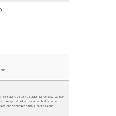
o:
erie.
l miercoles y de ahi ya saldran los demas, hay que
al numero magico de 24 sera una hombada y seguro
mas que clasifiquen delante, serian juegos