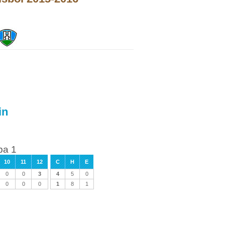
in
ba 1
10
11
12
C
H
E
0
0
3
4
5
0
0
0
0
1
8
1