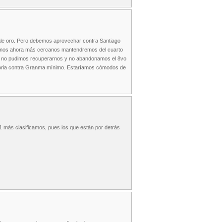
vale oro. Pero debemos aprovechar contra Santiago
ulemos ahora más cercanos mantendremos del cuarto
que no pudimos recuperarnos y no abandonamos el 8vo
ictoria contra Granma mínimo. Estaríamos cómodos de
 1 más clasificamos, pues los que están por detrás