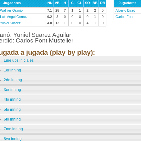
Jugadores
INN
VB
H
C
CL
SO
BB
DB
Jugadores
Walnier Osorio
7.1
25
7
1
1
2
2
0
Alberto Bicet
Luis Angel Gomez
0.2
2
0
0
0
0
1
0
Carlos Font
Yuniel Suarez
4.0
12
1
0
0
4
1
0
anó: Yuniel Suarez Aguilar
erdió: Carlos Font Mustelier
ugada a jugada (play by play):
Line ups iniciales
1er inning
2do inning
3er inning
4to inning
5to inning
6to inning
7mo inning
8vo inning