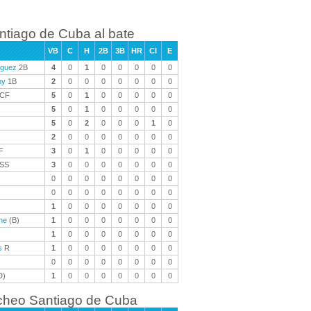
ntiago de Cuba al bate
VB
C
H
2B
3B
HR
CI
E
iguez
2B
4
0
1
0
0
0
0
0
my
1B
2
0
0
0
0
0
0
0
CF
5
0
1
0
0
0
0
0
5
0
1
0
0
0
0
0
5
0
2
0
0
0
1
0
2
0
0
0
0
0
0
0
F
3
0
1
0
0
0
0
0
SS
3
0
0
0
0
0
0
0
0
0
0
0
0
0
0
0
0
0
0
0
0
0
0
0
1
0
0
0
0
0
0
0
he
(B)
1
0
0
0
0
0
0
0
1
0
0
0
0
0
0
0
s
R
1
0
0
0
0
0
0
0
0
0
0
0
0
0
0
0
D)
1
0
0
0
0
0
0
0
cheo Santiago de Cuba