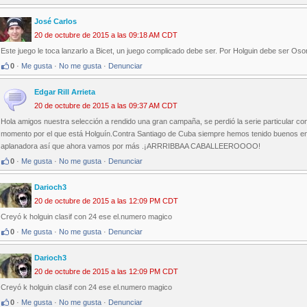
José Carlos
20 de octubre de 2015 a las 09:18 AM CDT
Este juego le toca lanzarlo a Bicet, un juego complicado debe ser. Por Holguin debe ser Osor
0
·
Me gusta
·
No me gusta
·
Denunciar
Edgar Rill Arrieta
20 de octubre de 2015 a las 09:37 AM CDT
Hola amigos nuestra selección a rendido una gran campaña, se perdió la serie particular co
momento por el que está Holguín.Contra Santiago de Cuba siempre hemos tenido buenos enfr
aplanadora así que ahora vamos por más .¡ARRRIBBAA CABALLEEROOOO!
0
·
Me gusta
·
No me gusta
·
Denunciar
Darioch3
20 de octubre de 2015 a las 12:09 PM CDT
Creyó k holguin clasif con 24 ese el.numero magico
0
·
Me gusta
·
No me gusta
·
Denunciar
Darioch3
20 de octubre de 2015 a las 12:09 PM CDT
Creyó k holguin clasif con 24 ese el.numero magico
0
·
Me gusta
·
No me gusta
·
Denunciar