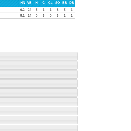
INN
VB
H
C
CL
SO
BB
DB
6.2
24
5
1
1
3
5
1
5.1
14
0
3
0
3
1
1