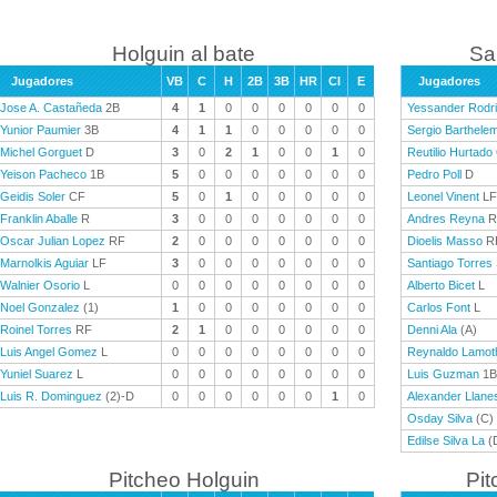
Holguin al bate
Sa
Jugadores
VB
C
H
2B
3B
HR
CI
E
Jugadores
Jose A. Castañeda
2B
4
1
0
0
0
0
0
0
Yessander Rodr
Yunior Paumier
3B
4
1
1
0
0
0
0
0
Sergio Barthele
Michel Gorguet
D
3
0
2
1
0
0
1
0
Reutilio Hurtado
Yeison Pacheco
1B
5
0
0
0
0
0
0
0
Pedro Poll
D
Geidis Soler
CF
5
0
1
0
0
0
0
0
Leonel Vinent
LF
Franklin Aballe
R
3
0
0
0
0
0
0
0
Andres Reyna
R
Oscar Julian Lopez
RF
2
0
0
0
0
0
0
0
Dioelis Masso
R
Marnolkis Aguiar
LF
3
0
0
0
0
0
0
0
Santiago Torres
Walnier Osorio
L
0
0
0
0
0
0
0
0
Alberto Bicet
L
Noel Gonzalez
(1)
1
0
0
0
0
0
0
0
Carlos Font
L
Roinel Torres
RF
2
1
0
0
0
0
0
0
Denni Ala
(A)
Luis Angel Gomez
L
0
0
0
0
0
0
0
0
Reynaldo Lamot
Yuniel Suarez
L
0
0
0
0
0
0
0
0
Luis Guzman
1B
Luis R. Dominguez
(2)-D
0
0
0
0
0
0
1
0
Alexander Llane
Osday Silva
(C)
Edilse Silva La
(
Pitcheo Holguin
Pit