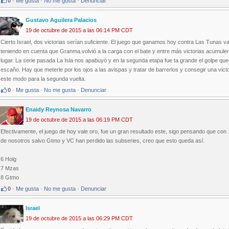
0
·
Me gusta
·
No me gusta
·
Denunciar
Gustavo Aguilera Palacios
19 de octubre de 2015 a las 06:14 PM CDT
Cierto Israel, dos victorias serían suficiente. El juego que ganamos hoy contra Las Tunas 
teniendo en cuenta que Granma volvió a la carga con el bate y entre más victorias acum
lugar. La serie pasada La Isla nos apabuyó y en la segunda etapa fue ta grande el golpe 
escaño. Hay que meterle por los ojos a las avispas y tratar de barrerlos y consegir una v
este modo para la segunda vuelta.
0
·
Me gusta
·
No me gusta
·
Denunciar
Enaidy Reynosa Navarro
19 de octubre de 2015 a las 06:19 PM CDT
Efectivamente, el juego de hoy vale oro, fue un gran resultado este, sigo pensando que con
de nosotros salvo Gtmo y VC han perdido las subseries, creo que esto queda así:
6 Holg
7 Mzas
8 Gtmo
0
·
Me gusta
·
No me gusta
·
Denunciar
Israel
19 de octubre de 2015 a las 06:29 PM CDT