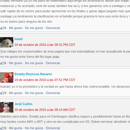
Enaidy hermano ya yo me pase de matematico aqui tengo los pronosticos desde que holgin 
matanzas y he acertado, este de tunas tambien fue asi y si les ganamos uno a santiago y ot
salir rapido de es estres para poder aprivechar en los finales y ganar algun jueguito mas qu
santiago ya tendriamos la clasificacion en el bolsillo porque granma le toca una serie dura y 
no es bueno para ninguno de los dos
0
·
Me gusta
·
No me gusta
·
Denunciar
Israel
19 de octubre de 2015 a las 06:31 PM CDT
Que milagro los responsables de esta pagina que son industialistas no han actualizado la pag
no me gusta estar fuera del 6to lugar jaaja
0
·
Me gusta
·
No me gusta
·
Denunciar
Enaidy Reynosa Navarro
19 de octubre de 2015 a las 07:51 PM CDT
Isarael, yo vi tu pronóstico y la verdad es que hasta ahora has sobrecumplido. Un abrazooo
0
·
Me gusta
·
No me gusta
·
Denunciar
José Carlos
20 de octubre de 2015 a las 09:14 AM CDT
Saludos para todos. Enaidy para mi Cienfuegos clasifica seguro y posiblemente hasta en 6
muy faciles contra MAY y ART y otra no tan complicada son SS. Deben terminar alrededor de 
0
·
Me gusta
·
No me gusta
·
Denunciar