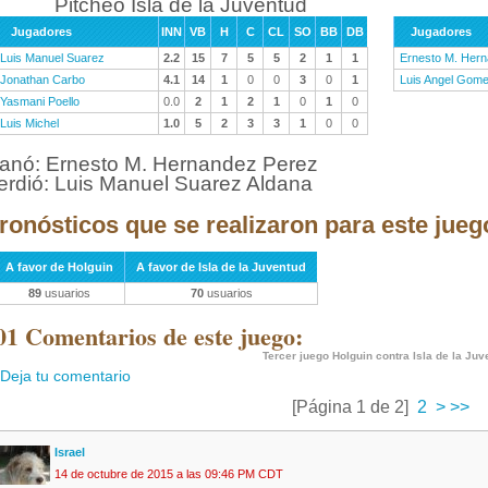
Pitcheo Isla de la Juventud
Jugadores
INN
VB
H
C
CL
SO
BB
DB
Jugadores
Luis Manuel Suarez
2.2
15
7
5
5
2
1
1
Ernesto M. Her
Jonathan Carbo
4.1
14
1
0
0
3
0
1
Luis Angel Gom
Yasmani Poello
0.0
2
1
2
1
0
1
0
Luis Michel
1.0
5
2
3
3
1
0
0
anó: Ernesto M. Hernandez Perez
erdió: Luis Manuel Suarez Aldana
ronósticos que se realizaron para este jueg
A favor de Holguin
A favor de Isla de la Juventud
89
usuarios
70
usuarios
01 Comentarios de este juego:
Tercer juego Holguin contra Isla de la Juv
Deja tu comentario
[Página 1 de 2]
2
>
>>
Israel
14 de octubre de 2015 a las 09:46 PM CDT