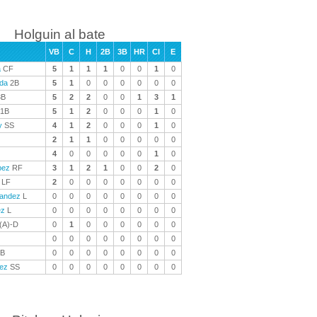
Holguin al bate
VB
C
H
2B
3B
HR
CI
E
a
CF
5
1
1
1
0
0
1
0
eda
2B
5
1
0
0
0
0
0
0
B
5
2
2
0
0
1
3
1
1B
5
1
2
0
0
0
1
0
y
SS
4
1
2
0
0
0
1
0
2
1
1
0
0
0
0
0
4
0
0
0
0
0
1
0
pez
RF
3
1
2
1
0
0
2
0
LF
2
0
0
0
0
0
0
0
nandez
L
0
0
0
0
0
0
0
0
ez
L
0
0
0
0
0
0
0
0
(A)-D
0
1
0
0
0
0
0
0
0
0
0
0
0
0
0
0
B
0
0
0
0
0
0
0
0
uez
SS
0
0
0
0
0
0
0
0