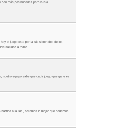
con más posibilidades para la isla.
s.
hoy el juego esta por la isla si con dos de los
ble saludos a todos
r, nuetro equipo sabe que cada juego que gane es
 barrida a la isla , haremos lo mejor que podemos ,
o