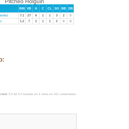
Pitcheo Holguin
INN
VB
H
C
CL
SO
BB
DB
nandez
7.1
27
6
1
1
3
2
0
ez
1.2
7
2
1
1
2
0
0
o:
entud
:
5.0
de
5.0
basado en
3
votos en
101
comentarios.