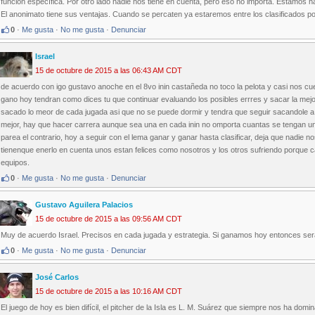
función específica. Por otro lado nadie nos tiene en cuenta, pero eso no importa. Estamos ha
El anonimato tiene sus ventajas. Cuando se percaten ya estaremos entre los clasificados p
0
·
Me gusta
·
No me gusta
·
Denunciar
Israel
15 de octubre de 2015 a las 06:43 AM CDT
de acuerdo con igo gustavo anoche en el 8vo inin castañeda no toco la pelota y casi nos cu
gano hoy tendran como dices tu que continuar evaluando los posibles errres y sacar la mejo
sacado lo meor de cada jugada asi que no se puede dormir y tendra que seguir sacandole a 
mejor, hay que hacer carrera aunque sea una en cada inin no omporta cuantas se tengan un
parea el contrario, hoy a seguir con el lema ganar y ganar hasta clasificar, deja que nadie n
tienenque enerlo en cuenta unos estan felices como nosotros y los otros sufriendo porque ca
equipos.
0
·
Me gusta
·
No me gusta
·
Denunciar
Gustavo Aguilera Palacios
15 de octubre de 2015 a las 09:56 AM CDT
Muy de acuerdo Israel. Precisos en cada jugada y estrategia. Si ganamos hoy entonces ser
0
·
Me gusta
·
No me gusta
·
Denunciar
José Carlos
15 de octubre de 2015 a las 10:16 AM CDT
El juego de hoy es bien difícil, el pitcher de la Isla es L. M. Suárez que siempre nos ha d