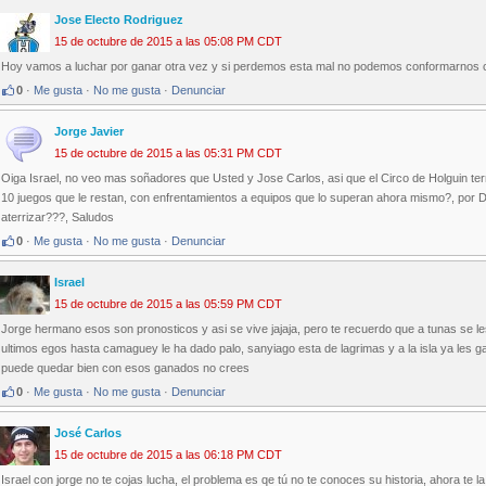
Jose Electo Rodriguez
15 de octubre de 2015 a las 05:08 PM CDT
Hoy vamos a luchar por ganar otra vez y si perdemos esta mal no podemos conformarnos c
0
·
Me gusta
·
No me gusta
·
Denunciar
Jorge Javier
15 de octubre de 2015 a las 05:31 PM CDT
Oiga Israel, no veo mas soñadores que Usted y Jose Carlos, asi que el Circo de Holguin term
10 juegos que le restan, con enfrentamientos a equipos que lo superan ahora mismo?, por D
aterrizar???, Saludos
0
·
Me gusta
·
No me gusta
·
Denunciar
Israel
15 de octubre de 2015 a las 05:59 PM CDT
Jorge hermano esos son pronosticos y asi se vive jajaja, pero te recuerdo que a tunas se 
ultimos egos hasta camaguey le ha dado palo, sanyiago esta de lagrimas y a la isla ya les g
puede quedar bien con esos ganados no crees
0
·
Me gusta
·
No me gusta
·
Denunciar
José Carlos
15 de octubre de 2015 a las 06:18 PM CDT
Israel con jorge no te cojas lucha, el problema es qe tú no te conoces su historia, ahora te 