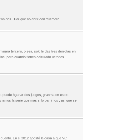
on dos . Por que no abrir con Yusmel?
inara tercero, o sea, solo le das tres derrotas en
ios, para cuando tienen calculado ustedes
les puede hganar dos juegos, granma en estos
anamos la serie que mas si lo barrimos , asi que se
la cuento. En el 2012 apostó la casa a que VC