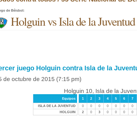
ego de Béisbol
:
Holguin vs Isla de la Juventud
ercer juego Holguin contra Isla de la Juvent
5 de octubre de 2015
(7:15 pm)
Holguin 10, Isla de la Juven
Equipos
1
2
3
4
5
6
7
ISLA DE LA JUVENTUD
0
0
0
0
0
0
0
HOLGUIN
2
0
3
0
0
0
0