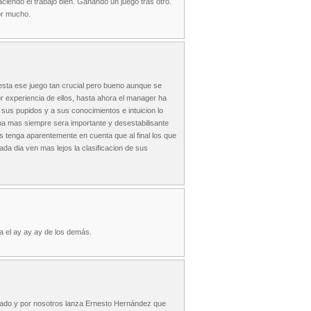
ciendo el trabajo bien. Ganando un juego tras otro.
or mucho.
esta ese juego tan crucial pero bueno aunque se
r experiencia de ellos, hasta ahora el manager ha
sus pupidos y a sus conocimientos e intuicion lo
a mas siempre sera importante y desestabilisante
os tenga aparentemente en cuenta que al final los que
da dia ven mas lejos la clasificacion de sus
a el ay ay ay de los demás.
ominado y por nosotros lanza Ernesto Hernández que