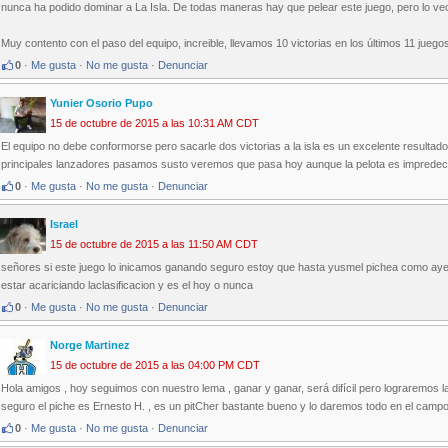
nunca ha podido dominar a La Isla. De todas maneras hay que pelear este juego, pero lo veo 
Muy contento con el paso del equipo, increible, llevamos 10 victorias en los últimos 11 juego
0
·
Me gusta
·
No me gusta
·
Denunciar
Yunier Osorio Pupo
15 de octubre de 2015 a las 10:31 AM CDT
El equipo no debe conformorse pero sacarle dos victorias a la isla es un excelente resultado 
principales lanzadores pasamos susto veremos que pasa hoy aunque la pelota es impredeci
0
·
Me gusta
·
No me gusta
·
Denunciar
Israel
15 de octubre de 2015 a las 11:50 AM CDT
señores si este juego lo inicamos ganando seguro estoy que hasta yusmel pichea como aye
estar acariciando laclasificacion y es el hoy o nunca
0
·
Me gusta
·
No me gusta
·
Denunciar
Norge Martinez
15 de octubre de 2015 a las 04:00 PM CDT
Hola amigos , hoy seguimos con nuestro lema , ganar y ganar, será difícil pero lograremos la
seguro el piche es Ernesto H. , es un pitCher bastante bueno y lo daremos todo en el camp
0
·
Me gusta
·
No me gusta
·
Denunciar