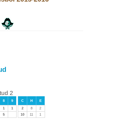
ud
tud 2
8
9
C
H
E
1
1
2
8
2
5
10
11
1