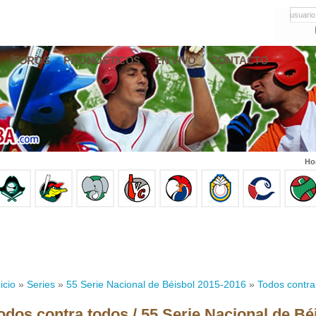
usuario
FOROS
PRONÓSTICOS
EN VIVO
CONTACTO
Ho
icio
»
Series
»
55 Serie Nacional de Béisbol 2015-2016
»
Todos contra
odos contra todos / 55 Serie Nacional de Bé