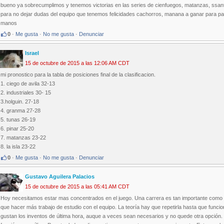
bueno ya sobrecumplimos y tenemos victorias en las series de cienfuegos, matanzas, ssanti 
para no dejar dudas del equipo que tenemos felicidades cachorros, manana a ganar para pasa
manos
0
·
Me gusta
·
No me gusta
·
Denunciar
Israel
15 de octubre de 2015 a las 12:06 AM CDT
mi pronostico para la tabla de posiciones final de la clasificacion.
1. ciego de avila 32-13
2. industriales 30- 15
3.holguin. 27-18
4. granma 27-28
5. tunas 26-19
6. pinar 25-20
7. matanzas 23-22
8. la isla 23-22
0
·
Me gusta
·
No me gusta
·
Denunciar
Gustavo Aguilera Palacios
15 de octubre de 2015 a las 05:41 AM CDT
Hoy necesitamos estar mas concentrados en el juego. Una carrera es tan importante como 1
que hacer más trabajo de estudio con el equipo. La teoría hay que repetirla hasta que fu
gustan los inventos de última hora, auque a veces sean necesarios y no quede otra opción