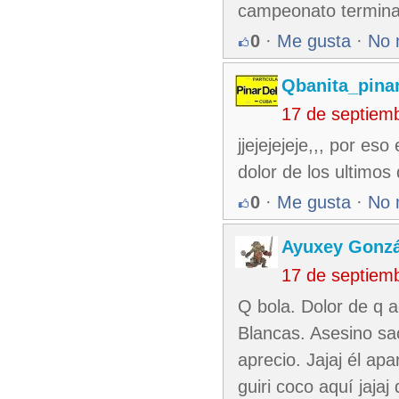
campeonato termina 
0
·
Me gusta
·
No 
Qbanita_pina
17 de septiem
jjejejejeje,,, por e
dolor de los ultimos 
0
·
Me gusta
·
No 
Ayuxey Gonzá
17 de septiem
Q bola. Dolor de q 
Blancas. Asesino sa
aprecio. Jajaj él a
guiri coco aquí jajaj