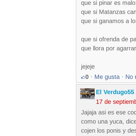
que si pinar es malo
que si Matanzas 
que si ganamos a l
que si ofrenda de paz
que llora por agarra
jejeje
0
·
Me gusta
·
No 
El Verdugo55
17 de septiem
Jajaja asi es ese co
como una yuca, dice v
cojen los ponis y de