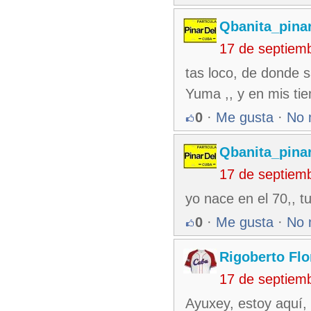
Qbanita_pina
17 de septiem
tas loco, de donde s
Yuma ,, y en mis tie
0
·
Me gusta
·
No 
Qbanita_pina
17 de septiem
yo nace en el 70,, t
0
·
Me gusta
·
No 
Rigoberto Fl
17 de septiem
Ayuxey, estoy aquí,