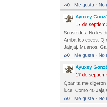
0
·
Me gusta
·
No 
Ayuxey Gonzá
17 de septiem
Si ustedes. No les d
Arriba los cocos. Q
Jajajaj. Muertos. Ga
0
·
Me gusta
·
No 
Ayuxey Gonzá
17 de septiem
Qbanita me digeron 
luce. Como 40 Jajaja
0
·
Me gusta
·
No 