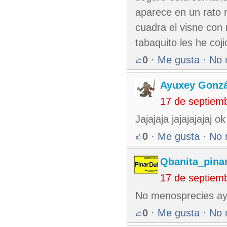
aparece en un rato 
cuadra el visne con
tabaquito les he coji
0
·
Me gusta
·
No 
Ayuxey Gonzá
17 de septiem
Jajajaja jajajajajaj 
0
·
Me gusta
·
No 
Qbanita_pina
17 de septiem
No menosprecies ayux
0
·
Me gusta
·
No 