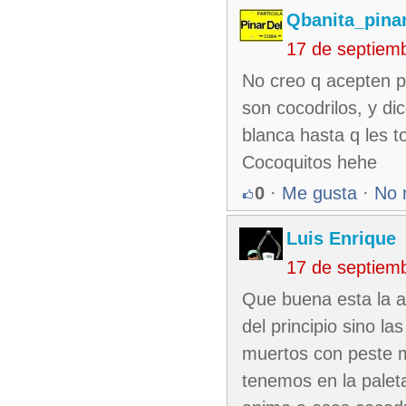
Qbanita_pina
17 de septiem
No creo q acepten p
son cocodrilos, y di
blanca hasta q les t
Cocoquitos hehe
0
·
Me gusta
·
No 
Luis Enrique
17 de septiem
Que buena esta la au
del principio sino l
muertos con peste m
tenemos en la palet