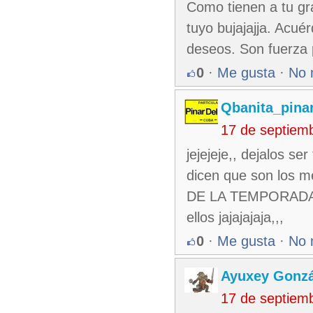
Como tienen a tu gr
tuyo bujajajja. Acué
deseos. Son fuerza p
0
·
Me gusta
·
No 
Qbanita_pina
17 de septiem
jejejeje,, dejalos ser
dicen que son los
DE LA TEMPORADA, 
ellos jajajajaja,,,
0
·
Me gusta
·
No 
Ayuxey Gonzá
17 de septiem