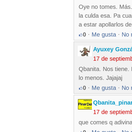
Oye no tomes. Más. 
la culda esa. Pa cua
a estar apollarlos 
0
·
Me gusta
·
No 
Ayuxey Gonzá
17 de septiem
Qbanita. Nos tiene.
lo menos. Jajajaj
0
·
Me gusta
·
No 
Qbanita_pina
17 de septiem
que comes q adivinas