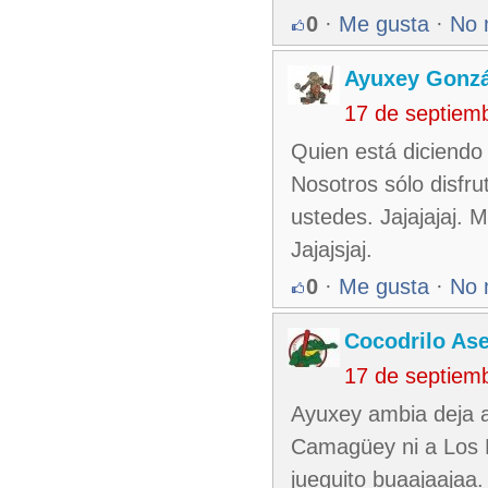
0
·
Me gusta
·
No 
Ayuxey Gonzá
17 de septiem
Quien está diciendo
Nosotros sólo disfru
ustedes. Jajajajaj.
Jajajsjaj.
0
·
Me gusta
·
No 
Cocodrilo As
17 de septiem
Ayuxey ambia deja a 
Camagüey ni a Los M
jueguito buaajaajaa