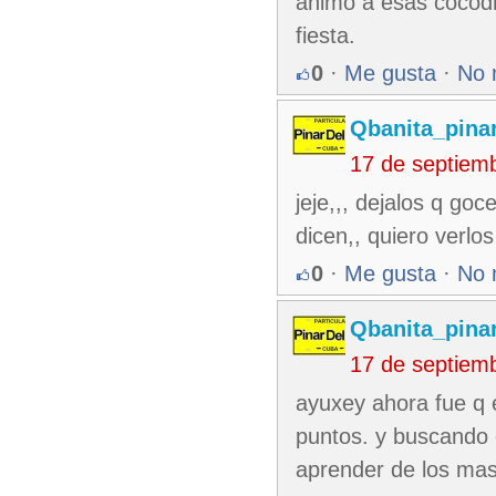
animo a esas cocodr
fiesta.
0
·
Me gusta
·
No 
Qbanita_pina
17 de septiem
jeje,,, dejalos q go
dicen,, quiero verlos 
0
·
Me gusta
·
No 
Qbanita_pina
17 de septiem
ayuxey ahora fue q 
puntos. y buscando e
aprender de los mas 