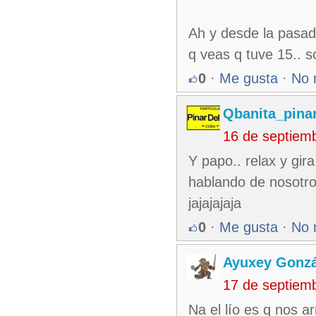
Ah y desde la pasad
q veas q tuve 15.. s
0
·
Me gusta
·
No 
Qbanita_pina
16 de septiem
Y papo.. relax y gir
hablando de nosotro
jajajajaja
0
·
Me gusta
·
No 
Ayuxey Gonzá
17 de septiem
Na el lío es q nos 