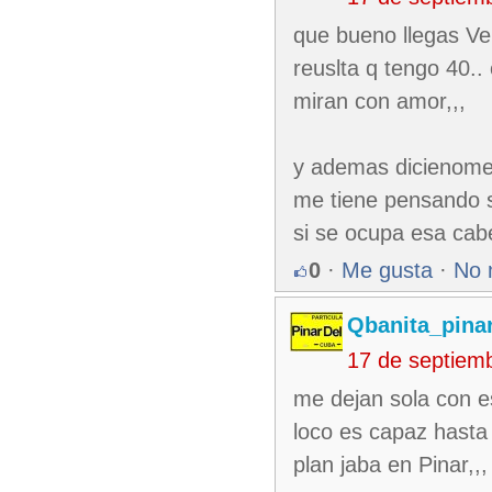
que bueno llegas Ve
reuslta q tengo 40..
miran con amor,,,
y ademas dicienome 
me tiene pensando s
si se ocupa esa cabe
0
·
Me gusta
·
No 
Qbanita_pina
17 de septiem
me dejan sola con e
loco es capaz hasta 
plan jaba en Pinar,,,