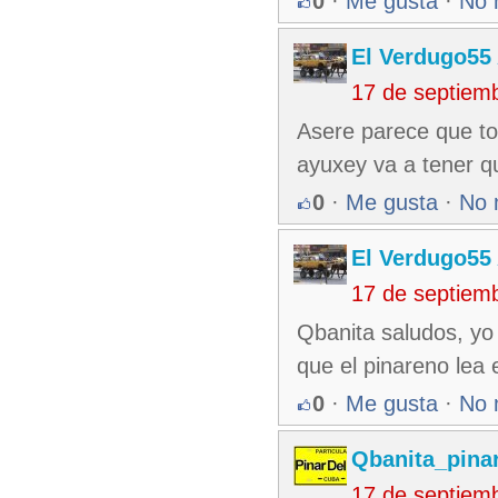
0
·
Me gusta
·
No 
El Verdugo55
17 de septiem
Asere parece que t
ayuxey va a tener que
0
·
Me gusta
·
No 
El Verdugo55
17 de septiem
Qbanita saludos, yo 
que el pinareno lea 
0
·
Me gusta
·
No 
Qbanita_pina
17 de septiem