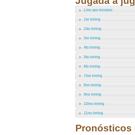
Jugada a jug
Line ups iniciales
1er inning
2do inning
3er inning
4to inning
5to inning
6to inning
7mo inning
8vo inning
9no inning
10mo inning
11no inning
Pronósticos 