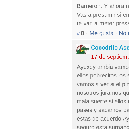
Barrieron. Y ahora 
Vas a presumir si en
te van a meter presa
0
·
Me gusta
·
No 
Cocodrilo As
17 de septiem
Ayuxey ambia vamos 
ellos pobrecitos lo
vamos a ver si el p
nosotros juramos qu
mala suerte si ello
pases y sacamos ba
estas de acuerdo Ay
seguro esta surnan