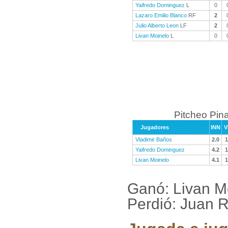
Yaifredo Dominguez
L
0
Lazaro Emilio Blanco
RF
2
Julio Alberto Leon
LF
2
Livan Moinelo
L
0
Pitcheo Pina
Jugadores
INN
V
Vladimir Baños
2.0
1
Yaifredo Dominguez
4.2
1
Livan Moinelo
4.1
1
Ganó: Livan Mo
Perdió: Juan 