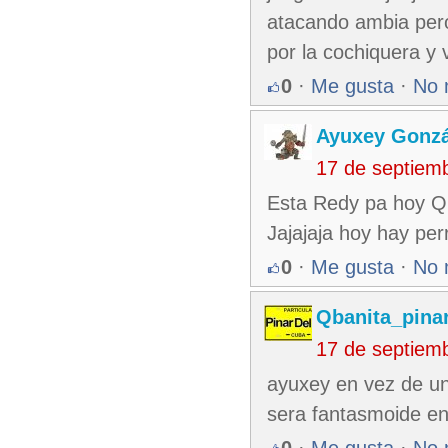
atacando ambia pero
por la cochiquera y 
0
·
Me gusta
·
No 
Ayuxey Gonzá
17 de septiem
Esta Redy pa hoy Qb
Jajajaja hoy hay per
0
·
Me gusta
·
No 
Qbanita_pina
17 de septiem
ayuxey en vez de un 
sera fantasmoide en 