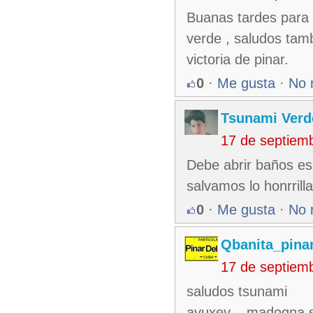
Buanas tardes para t
verde , saludos tam
victoria de pinar.
0
·
Me gusta
·
No 
Tsunami Verd
17 de septiem
Debe abrir baños es 
salvamos lo honrrill
0
·
Me gusta
·
No 
Qbanita_pina
17 de septiem
saludos tsunami
ayuxey... madogna s