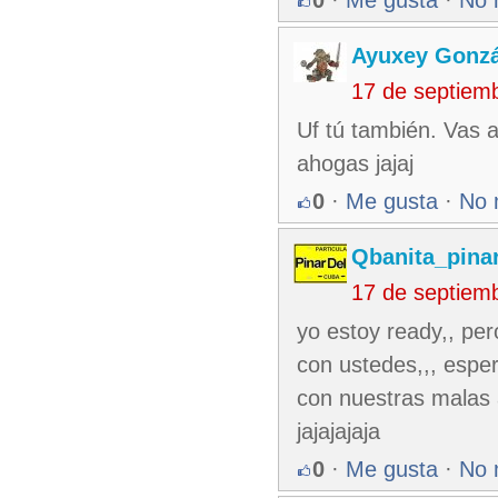
0
·
Me gusta
·
No 
Ayuxey Gonzá
17 de septiem
Uf tú también. Vas a
ahogas jajaj
0
·
Me gusta
·
No 
Qbanita_pina
17 de septiem
yo estoy ready,, pe
con ustedes,,, espe
con nuestras malas 
jajajajaja
0
·
Me gusta
·
No 