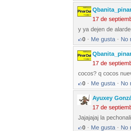
Qbanita_pina
17 de septiem
y ya dejen de alardea
0
·
Me gusta
·
No 
Qbanita_pina
17 de septiem
cocos? q cocos nuev
0
·
Me gusta
·
No 
Ayuxey Gonzá
17 de septiem
Jajajajaj la pechonal
0
·
Me gusta
·
No 