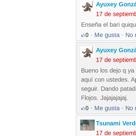
Ayuxey Gonzá
17 de septiem
Enseña el bari quiq
0
·
Me gusta
·
No 
Ayuxey Gonzá
17 de septiem
Bueno los dejo q ya
aquí con ustedes. Ap
seguir. Dando patad
Flojos. Jajajajajaj.
0
·
Me gusta
·
No 
Tsunami Verd
17 de septiem