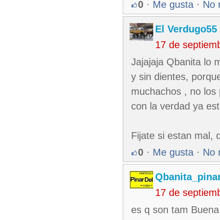
0
·
Me gusta
·
No 
El Verdugo55
17 de septiem
Jajajaja Qbanita lo 
y sin dientes, porqu
muchachos , no los 
con la verdad ya est
Fijate si estan mal,
0
·
Me gusta
·
No 
Qbanita_pina
17 de septiem
es q son tam Buena g