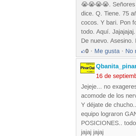
😭😭😭😭. Señores 
dice. Q. Tiene. 75 a
cocos. Y bari. Pon f
todo. Aquí. Jajajaja
De nuevo. Asesino. D
0
·
Me gusta
·
No 
Qbanita_pina
16 de septiem
Jejeje... no exager
acomode de los nervi
Y déjate de chucho.
equipo lograron 
POSICIONES.. todo un
jajaj jajaj