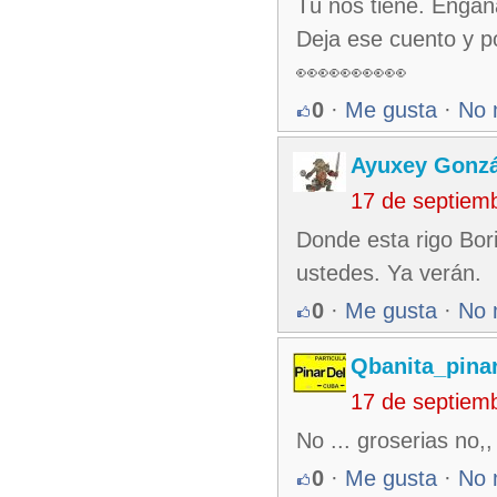
Tú nos tiene. Engaña
Deja ese cuento y p
👀👀👀👀👀
0
·
Me gusta
·
No 
Ayuxey Gonzá
17 de septiem
Donde esta rigo Bori
ustedes. Ya verán.
0
·
Me gusta
·
No 
Qbanita_pina
17 de septiem
No ... groserias no,,
0
·
Me gusta
·
No 