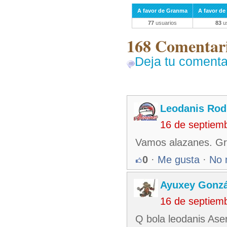
A favor de Granma
A favor de 
77
usuarios
83
us
168 Comentari
Deja tu comenta
Leodanis Rod
16 de septiem
Vamos alazanes. Gra
0
·
Me gusta
·
No 
Ayuxey Gonzá
16 de septiem
Q bola leodanis Ase