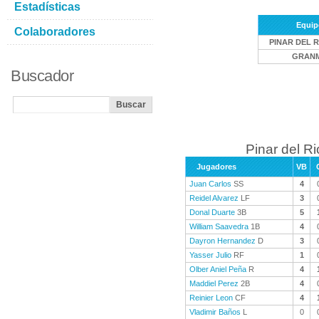
Estadísticas
Equip
Colaboradores
PINAR DEL R
GRAN
Buscador
Pinar del Ri
Jugadores
VB
Juan Carlos
SS
4
Reidel Alvarez
LF
3
Donal Duarte
3B
5
William Saavedra
1B
4
Dayron Hernandez
D
3
Yasser Julio
RF
1
Olber Aniel Peña
R
4
Maddiel Perez
2B
4
Reinier Leon
CF
4
Vladimir Baños
L
0