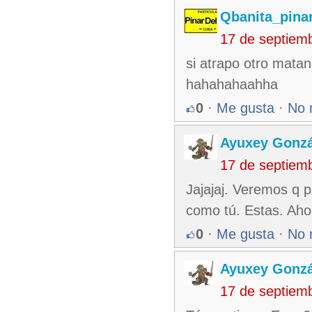
Qbanita_pina
17 de septiem
si atrapo otro matan
hahahahaahha
0
·
Me gusta
·
No 
Ayuxey Gonzá
17 de septiem
Jajajaj. Veremos q p
como tú. Estas. Ahor
0
·
Me gusta
·
No 
Ayuxey Gonzá
17 de septiem