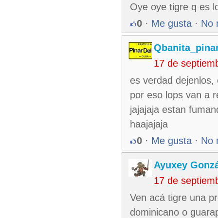
Oye oye tigre q es 
0
·
Me gusta
·
No 
Qbanita_pina
17 de septiem
es verdad dejenlos, 
por eso lops van a r
jajajaja estan fuman
haajajaja
0
·
Me gusta
·
No 
Ayuxey Gonzá
17 de septiem
Ven acá tigre una p
dominicano o guarap