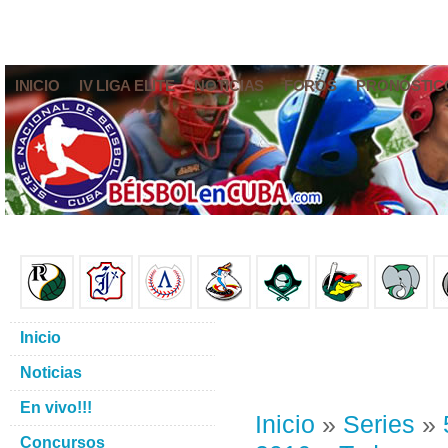
INICIO
IV LIGA ELITE
NOTICIAS
FOROS
PRONÓSTIC
Inicio
Noticias
En vivo!!!
Inicio
»
Series
»
Concursos