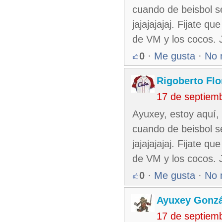
cuando de beisbol se
jajajajajaj. Fijate 
de VM y los cocos. J
0
·
Me gusta
·
No 
Rigoberto Fl
17 de septiem
Ayuxey, estoy aquí,
cuando de beisbol se
jajajajajaj. Fijate 
de VM y los cocos. J
0
·
Me gusta
·
No 
Ayuxey Gonzá
17 de septiem