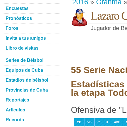
2016
»
Granma
»
Encuestas
Lazaro 
Pronósticos
Jugador de Bé
Foros
Invita a tus amigos
Libro de visitas
Series de Béisbol
55 Serie Nac
Equipos de Cuba
Estadios de béisbol
Estadísticas
Provincias de Cuba
la etapa Tod
Reportajes
Ofensiva de "
Artículos
Records
CB
VB
C
H
AVE