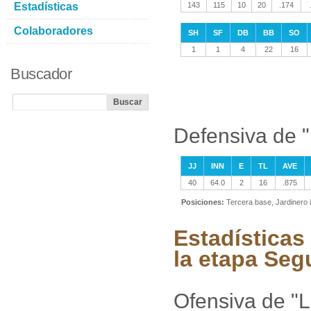
Estadísticas
143
115
10
20
.174
Colaboradores
SH
SF
DB
BB
SO
1
1
4
22
16
Buscador
Defensiva de 
JJ
INN
E
TL
AVE
40
64.0
2
16
.875
Posiciones:
Tercera base, Jardinero 
Estadísticas
la etapa Se
Ofensiva de "