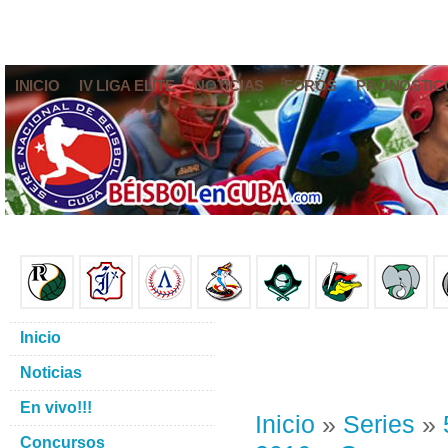
INICIO
IV LIGA ELITE
NOTICIAS
FOROS
PRONÓSTIC
Inicio
Noticias
En vivo!!!
Inicio
»
Series
»
Concursos