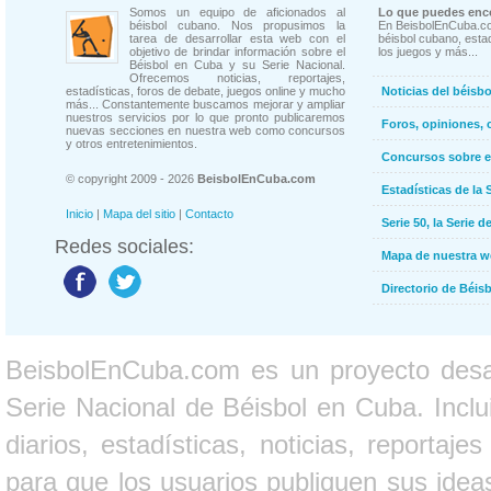
Somos un equipo de aficionados al
Lo que puedes enco
béisbol cubano. Nos propusimos la
En BeisbolEnCuba.co
tarea de desarrollar esta web con el
béisbol cubano, estad
objetivo de brindar información sobre el
los juegos y más...
Béisbol en Cuba y su Serie Nacional.
Ofrecemos noticias, reportajes,
estadísticas, foros de debate, juegos online y mucho
Noticias del béisb
más... Constantemente buscamos mejorar y ampliar
nuestros servicios por lo que pronto publicaremos
Foros, opiniones, 
nuevas secciones en nuestra web como concursos
y otros entretenimientos.
Concursos sobre e
© copyright 2009 - 2026
BeisbolEnCuba.com
Estadísticas de la 
Inicio
|
Mapa del sitio
|
Contacto
Serie 50, la Serie d
Redes sociales:
Mapa de nuestra 
Directorio de Béi
BeisbolEnCuba.com es un proyecto desarr
Serie Nacional de Béisbol en Cuba. Inclui
diarios, estadísticas, noticias, report
para que los usuarios publiquen sus ideas