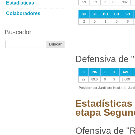
Estadísticas
59
53
7
16
.302
Colaboradores
SH
SF
DB
BB
SO
2
0
1
3
8
Buscador
Defensiva de 
JJ
INN
E
TL
AVE
22
89.0
0
9
1.000
Posiciones:
Jardinero izquierdo, Jar
Estadísticas
etapa Segun
Ofensiva de "