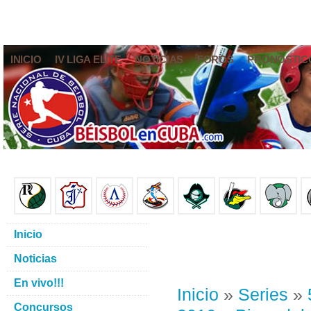
INICIO
IV LIGA ELITE
NOTICIAS
FOROS
PRONÓSTIC
Inicio
Noticias
En vivo!!!
Inicio
»
Series
»
Concursos