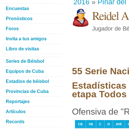
2016
»
Pinar del
Encuestas
Reidel A
Pronósticos
Jugador de Bé
Foros
Invita a tus amigos
Libro de visitas
Series de Béisbol
55 Serie Nac
Equipos de Cuba
Estadios de béisbol
Estadísticas
Provincias de Cuba
etapa Todos 
Reportajes
Ofensiva de "
Artículos
Records
CB
VB
C
H
AVE