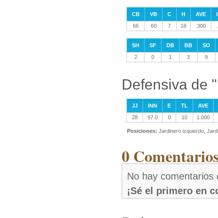
CB
VB
C
H
AVE
66
60
7
18
.300
SH
SF
DB
BB
SO
2
0
1
3
9
Defensiva de 
JJ
INN
E
TL
AVE
28
97.0
0
10
1.000
Posiciones:
Jardinero izquierdo, Jar
0 Comentarios
No hay comentarios 
¡Sé el primero en 