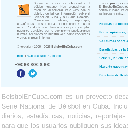
Somos un equipo de aficionados al
Lo que puedes enco
béisbol cubano. Nos propusimos la
En BeisbolEnCuba.co
tarea de desarrollar esta web con el
béisbol cubano, estad
objetivo de brindar información sobre el
los juegos y más...
Béisbol en Cuba y su Serie Nacional.
Ofrecemos noticias, reportajes,
estadísticas, foros de debate, juegos online y mucho
Noticias del béisb
más... Constantemente buscamos mejorar y ampliar
nuestros servicios por lo que pronto publicaremos
Foros, opiniones, 
nuevas secciones en nuestra web como concursos
y otros entretenimientos.
Concursos sobre e
© copyright 2009 - 2026
BeisbolEnCuba.com
Estadísticas de la 
Inicio
|
Mapa del sitio
|
Contacto
Serie 50, la Serie d
Redes sociales:
Mapa de nuestra 
Directorio de Béi
BeisbolEnCuba.com es un proyecto desarr
Serie Nacional de Béisbol en Cuba. Inclui
diarios, estadísticas, noticias, report
para que los usuarios publiquen sus ideas