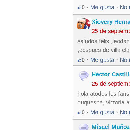
0
·
Me gusta
·
No 
Xiovery Herna
25 de septiem
saludos felix ,leodan
,despues de villa cl
0
·
Me gusta
·
No 
Hector Castil
25 de septiem
hola atodos los fans
duquesne, victoria a
0
·
Me gusta
·
No 
Misael Muñoz