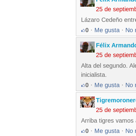
25 de septiem
Lázaro Cedeño entre
0
·
Me gusta
·
No 
Félix Armando
25 de septiem
Alta del segundo. A
inicialista.
0
·
Me gusta
·
No 
Tigremoroner
25 de septiem
Arriba tigres vamos 
0
·
Me gusta
·
No 