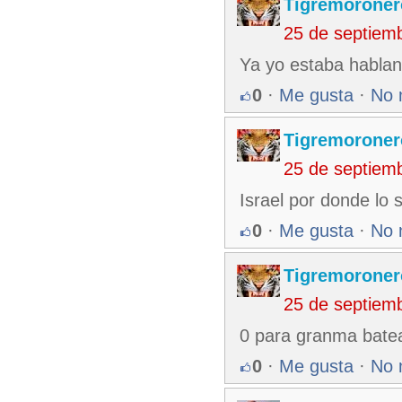
Tigremoroner
25 de septiem
Ya yo estaba habla
0
·
Me gusta
·
No 
Tigremoroner
25 de septiem
Israel por donde lo 
0
·
Me gusta
·
No 
Tigremoroner
25 de septiem
0 para granma bate
0
·
Me gusta
·
No 