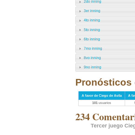
2do inning
3er inning
4to inning
5to inning
6to inning
7mo inning
8vo inning
9no inning
Pronósticos 
A favor de Ciego de Avila
A f
101
usuarios
234 Comentari
Tercer juego Cie