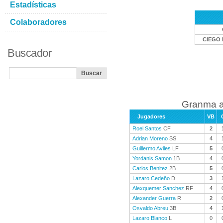
Estadísticas
Colaboradores
CIEGO 
Buscador
Granma a
Jugadores
VB
Roel Santos
CF
2
Adrian Moreno
SS
4
Guillermo Aviles
LF
5
Yordanis Samon
1B
4
Carlos Benitez
2B
5
Lazaro Cedeño
D
3
Alexquemer Sanchez
RF
4
Alexander Guerra
R
2
Osvaldo Abreu
3B
4
Lazaro Blanco
L
0