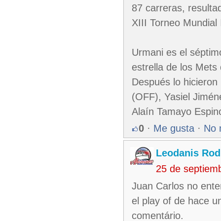
87 carreras, resultad
XIII Torneo Mundial
Urmani es el séptim
estrella de los Met
Después lo hiciero
(OFF), Yasiel Jimén
Alaín Tamayo Espin
0
·
Me gusta
·
No 
Leodanis Rod
25 de septiem
Juan Carlos no enten
el play of de hace 
comentário.