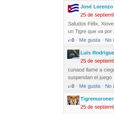
José Lorenzo
25 de septiem
Saludos Félix, Xiove
un Tigre que va por l
0
·
Me gusta
·
No 
Luis Rodrigu
25 de septiem
cunaod llame a cieg
suspendan el juego
0
·
Me gusta
·
No 
Tigremoroner
25 de septiem