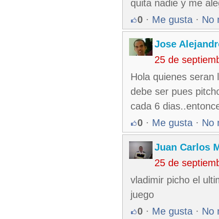
quita nadie y me ale
0
·
Me gusta
·
No 
Jose Alejand
25 de septiem
Hola quienes seran 
debe ser pues pitcho
cada 6 dias..entonc
0
·
Me gusta
·
No 
Juan Carlos M
25 de septiem
vladimir picho el ul
juego
0
·
Me gusta
·
No 