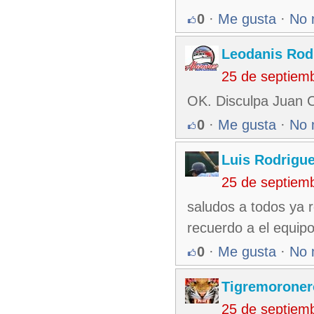
0
·
Me gusta
·
No 
Leodanis Rod
25 de septiem
OK. Disculpa Juan C
0
·
Me gusta
·
No 
Luis Rodrigu
25 de septiem
saludos a todos ya r
recuerdo a el equip
0
·
Me gusta
·
No 
Tigremoroner
25 de septiem