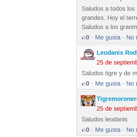
Saludos a todos los
grandes. Hoy el ter
Saludos a los granm
0
·
Me gusta
·
No 
Leodanis Rod
25 de septiem
Saludos tigre y de 
0
·
Me gusta
·
No 
Tigremoroner
25 de septiem
Saludos leodanis
0
·
Me gusta
·
No 