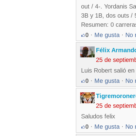
out / 4-. Yordanis 
3B y 1B, dos outs / 
Resumen: 0 carreras,
0
·
Me gusta
·
No 
Félix Armando
25 de septiem
Luis Robert salió en 
0
·
Me gusta
·
No 
Tigremoroner
25 de septiem
Saludos felix
0
·
Me gusta
·
No 