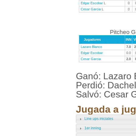
Edgar Escobar
L
0
Cesar Garcia
L
0
Pitcheo 
Jugadores
INN
V
Lazaro Blanco
7.0
2
Edgar Escobar
0.0
Cesar Garcia
2.0
Ganó: Lazaro 
Perdió: Dache
Salvó: Cesar 
Jugada a jug
Line ups iniciales
1er inning