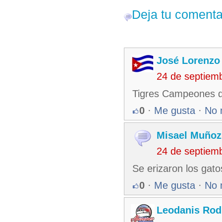
Deja tu comenta
José Lorenzo
24 de septiem
Tigres Campeones d
0
·
Me gusta
·
No 
Misael Muñoz
24 de septiem
Se erizaron los gato
0
·
Me gusta
·
No 
Leodanis Rod