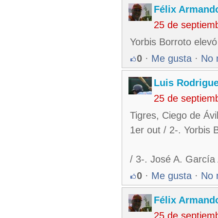
Félix Armando
25 de septiem
Yorbis Borroto elevó 
0
·
Me gusta
·
No 
Luis Rodrigu
25 de septiem
Tigres, Ciego de Ávi
1er out / 2-. Yorbis
/ 3-. José A. García
0
·
Me gusta
·
No 
Félix Armando
25 de septiem