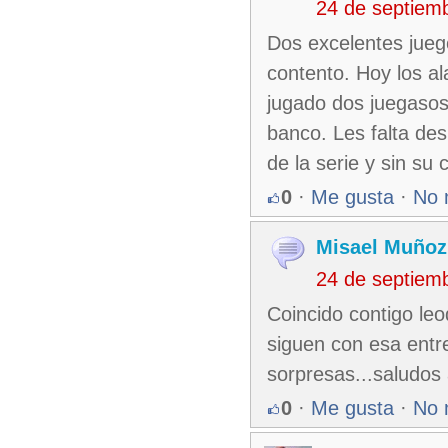
24 de septiem
Dos excelentes jueg
contento. Hoy los a
jugado dos juegasos
banco. Les falta de
de la serie y sin su 
0
·
Me gusta
·
No 
Misael Muñoz
24 de septiem
Coincido contigo le
siguen con esa entr
sorpresas...saludos 
0
·
Me gusta
·
No 