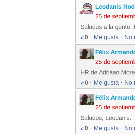
Leodanis Rod
25 de septiem
Saludos a la gente.
0
·
Me gusta
·
No 
Félix Armando
25 de septiem
HR de Adriáan More
0
·
Me gusta
·
No 
Félix Armando
25 de septiem
Saludos, Leodanis.
0
·
Me gusta
·
No 