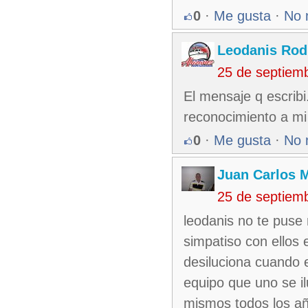
0
·
Me gusta
·
No 
Leodanis Rod
25 de septiem
El mensaje q escribi. 
reconocimiento a mi 
0
·
Me gusta
·
No 
Juan Carlos M
25 de septiem
leodanis no te puse
simpatiso con ellos 
desiluciona cuando e
equipo que uno se il
mismos todos los a