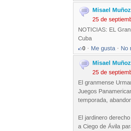
Misael Muñoz
25 de septiem
NOTICIAS: EL Granm
Cuba
0
·
Me gusta
·
No 
Misael Muñoz
25 de septiem
El granmense Urmani
Juegos Panamericano
temporada, abandon
El jardinero derecho
a Ciego de Ávila par