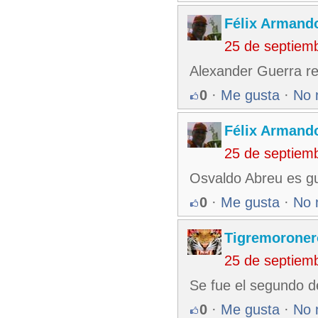
Félix Armando
25 de septiem
Alexander Guerra rec
0
·
Me gusta
·
No 
Félix Armando
25 de septiem
Osvaldo Abreu es gui
0
·
Me gusta
·
No 
Tigremoroner
25 de septiem
Se fue el segundo 
0
·
Me gusta
·
No 