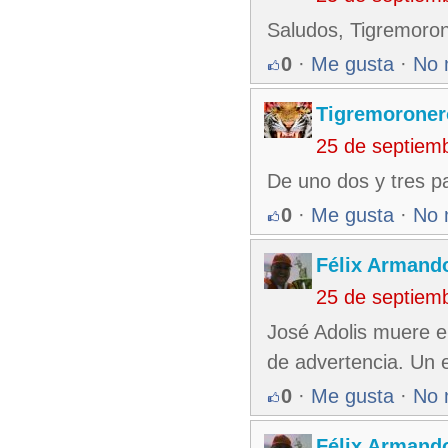
Saludos, Tigremoron
0
·
Me gusta
·
No 
Tigremoroner
25 de septiem
De uno dos y tres p
0
·
Me gusta
·
No 
Félix Armando
25 de septiem
José Adolis muere e
de advertencia. Un e
0
·
Me gusta
·
No 
Félix Armando