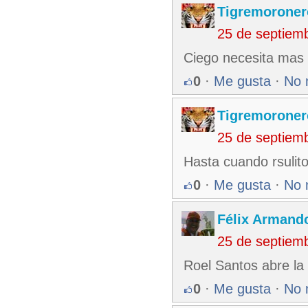
Tigremoroner
25 de septiem
Ciego necesita mas
0
·
Me gusta
·
No 
Tigremoroner
25 de septiem
Hasta cuando rsulito
0
·
Me gusta
·
No 
Félix Armando
25 de septiem
Roel Santos abre la 
0
·
Me gusta
·
No 