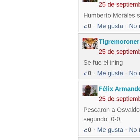
25 de septiem
Humberto Morales s
0
·
Me gusta
·
No 
Tigremoroner
25 de septiem
Se fue el ining
0
·
Me gusta
·
No 
Félix Armando
25 de septiem
Pescaron a Osvaldo 
segundo. 0-0.
0
·
Me gusta
·
No 