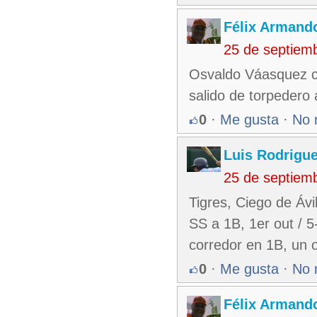
Félix Armando
25 de septiem
Osvaldo Váasquez co
salido de torpedero a 
0
·
Me gusta
·
No 
Luis Rodrigu
25 de septiem
Tigres, Ciego de Ávi
SS a 1B, 1er out / 5
corredor en 1B, un 
0
·
Me gusta
·
No 
Félix Armando