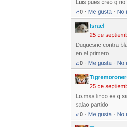
Luis pues creo q no
0
·
Me gusta
·
No 
Israel
25 de septiem
Duquesne contra bla
en el primero
0
·
Me gusta
·
No 
Tigremoroner
25 de septiem
Lo.mas lindo es q sa
salao partido
0
·
Me gusta
·
No 