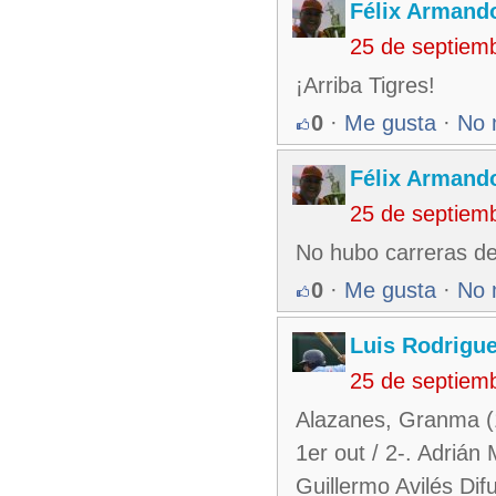
Félix Armando
25 de septiem
¡Arriba Tigres!
0
·
Me gusta
·
No 
Félix Armando
25 de septiem
No hubo carreras d
0
·
Me gusta
·
No 
Luis Rodrigu
25 de septiem
Alazanes, Granma (1
1er out / 2-. Adrián
Guillermo Avilés Difu