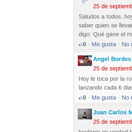
25 de septiem
Saludos a todos..ho
saber quien se lleva
digo: Qué gane el m
0
·
Me gusta
·
No 
Angel Bordes
25 de septiem
Hoy le toca por la r
lanzando cada 6 dia
0
·
Me gusta
·
No 
Juan Carlos M
25 de septiem
leodanis es verdad 