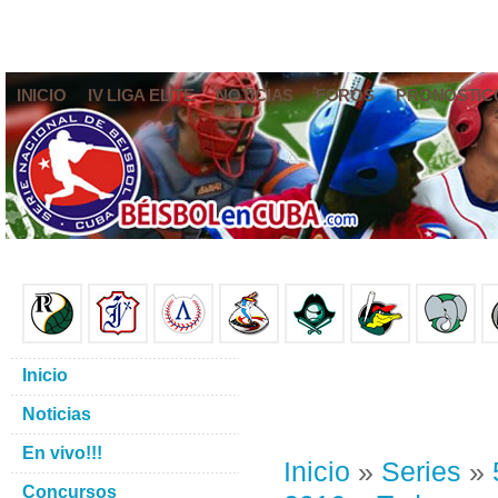
INICIO
IV LIGA ELITE
NOTICIAS
FOROS
PRONÓSTIC
Inicio
Noticias
En vivo!!!
Inicio
»
Series
»
Concursos