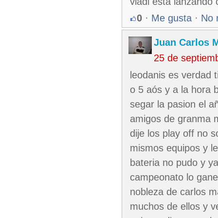
vladi esta lanzando
0
·
Me gusta
·
No 
Juan Carlos M
25 de septiem
leodanis es verdad 
o 5 aós y a la hora
segar la pasion el 
amigos de granma me
dije los play off no
mismos equipos y les
bateria no pudo y ya
campeonato lo gane
nobleza de carlos ma
muchos de ellos y v