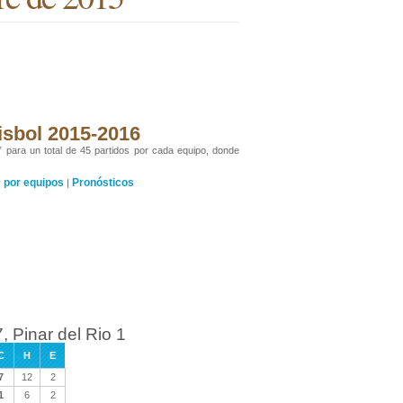
isbol 2015-2016
” para un total de 45 partidos por cada equipo, donde
por equipos
Pronósticos
y
|
, Pinar del Rio 1
C
H
E
7
12
2
1
6
2