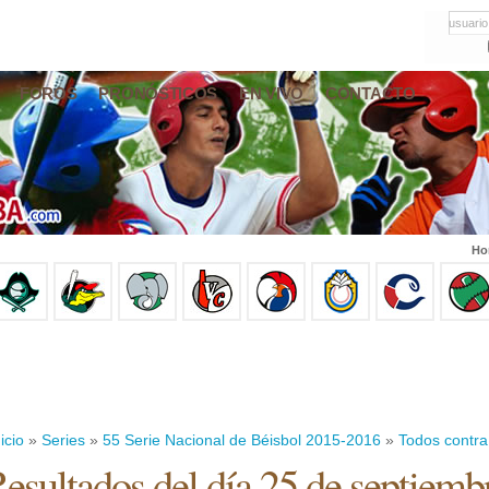
usuario
FOROS
PRONÓSTICOS
EN VIVO
CONTACTO
Ho
icio
»
Series
»
55 Serie Nacional de Béisbol 2015-2016
»
Todos contra
esultados del día 25 de septiemb