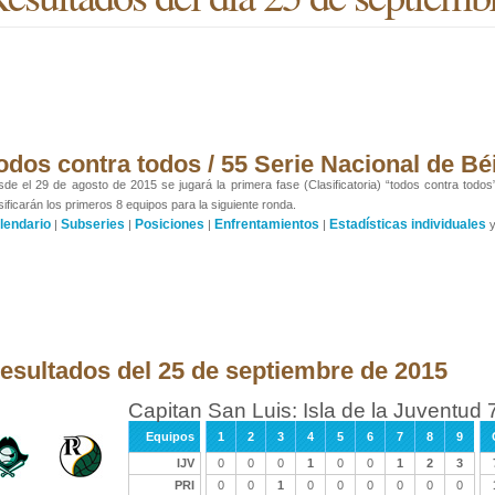
odos contra todos / 55 Serie Nacional de Bé
de el 29 de agosto de 2015 se jugará la primera fase (Clasificatoria) “todos contra todos
sificarán los primeros 8 equipos para la siguiente ronda.
lendario
Subseries
Posiciones
Enfrentamientos
Estadísticas individuales
|
|
|
|
esultados del 25 de septiembre de 2015
Capitan San Luis: Isla de la Juventud 7
Equipos
1
2
3
4
5
6
7
8
9
IJV
0
0
0
1
0
0
1
2
3
PRI
0
0
1
0
0
0
0
0
0