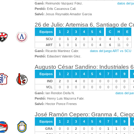
Ganó:
Reimundo Vazquez Fdez.
datos del j
Perdió:
Erlis Casanova Call.
Salvó:
Jesus Reynaldo Amador Garcia
26 de Julio: Artemisa 6, Santiago de 
Equipos
1
2
3
4
5
6
C
H
E
SCU
0
1
2
0
1
0
4
5
0
ART
1
0
1
0
0
4
6
11
0
Ganó:
Ricardo Martinez Cabr.
datos del juego ART vs SCU
Perdió:
Ediasbert Valentin Glez.
Augusto César Sandino: Industriales 6,
Equipos
1
2
3
4
5
6
7
8
9
IND
2
0
4
0
0
0
0
0
0
VCL
0
0
0
0
0
0
0
0
0
Ganó:
Ian Rendon De/la N.
datos del ju
Perdió:
Henry Luis Mazorra Fabr.
Salvó:
Hector Ponce Frenes
José Ramón Cepero: Granma 4, Ciego 
Equipos
1
2
3
4
5
6
7
8
9
GRA
0
0
2
0
0
0
1
1
0