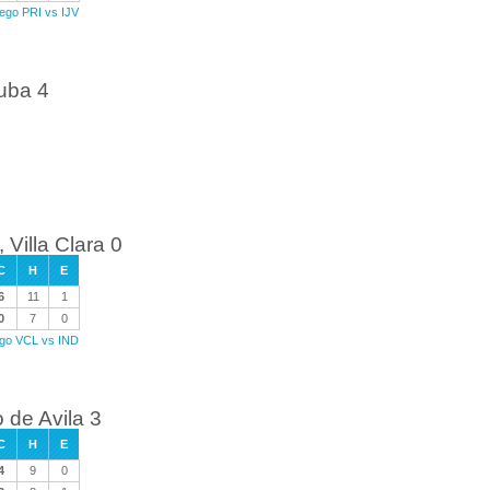
uego PRI vs IJV
Cuba 4
 Villa Clara 0
C
H
E
6
11
1
0
7
0
ego VCL vs IND
de Avila 3
C
H
E
4
9
0