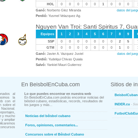
HOL
0
0
0
0
0
1
0
0
0
Ganó:
Norberto Glez Miranda
datos del ju
Perdió:
Yusmel Velazquez Ag.
Nguyen Van Troi: Santi Spiritus 7, G
Equipos
1
2
3
4
5
6
7
8
9
SSP
0
0
0
0
0
0
0
2
5
GTM
0
0
0
0
0
0
0
1
0
Ganó:
Javier A. Vazquez Juviel
datos del ju
Perdió:
Yudelqui Chivas Quiala
Salvó:
Yankiel Mauri Gutierrez
En BeisbolEnCuba.com
Sitios de i
onados al
Lo que puedes encontrar en nuestra web
BeisbolCuban
usimos la
En BeisbolEnCuba.com podrás encontrar noticias del
eb con el
béisbol cubano, estadísticas, records, resultados de
- Sit
INDER.cu
n sobre el
los juegos y más...
Nacional.
ortajes,
FutbolClubEu
ne y mucho
Noticias del béisbol cubano
 y ampliar
blicaremos
Foros, opiniones, comentarios...
concursos
Concursos sobre el Béisbol Cubano