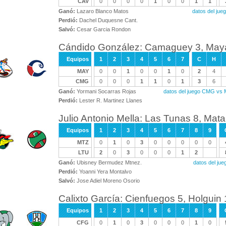
CAV
0
0
0
0
1
0
0
1
1
Ganó:
Lazaro Blanco Matos
datos del ju
Perdió:
Dachel Duquesne Cant.
Salvó:
Cesar Garcia Rondon
Cándido González: Camaguey 3, May
Equipos
1
2
3
4
5
6
7
C
H
MAY
0
0
1
0
0
1
0
2
4
CMG
0
0
0
1
1
0
1
3
6
Ganó:
Yormani Socarras Rojas
datos del juego CMG vs
Perdió:
Lester R. Martinez Llanes
Julio Antonio Mella: Las Tunas 8, Mat
Equipos
1
2
3
4
5
6
7
8
9
MTZ
0
1
0
3
0
0
0
0
0
LTU
2
0
3
0
0
0
1
2
Ganó:
Ubisney Bermudez Mtnez.
datos del ju
Perdió:
Yoanni Yera Montalvo
Salvó:
Jose Adiel Moreno Osorio
Calixto García: Cienfuegos 5, Holguin 
Equipos
1
2
3
4
5
6
7
8
9
CFG
0
1
0
3
0
0
0
1
0