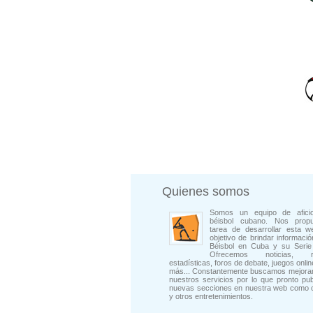
Quienes somos
Somos un equipo de afici
béisbol cubano. Nos prop
tarea de desarrollar esta w
objetivo de brindar informació
Béisbol en Cuba y su Serie 
Ofrecemos noticias, rep
estadísticas, foros de debate, juegos onli
más... Constantemente buscamos mejorar
nuestros servicios por lo que pronto pu
nuevas secciones en nuestra web como 
y otros entretenimientos.