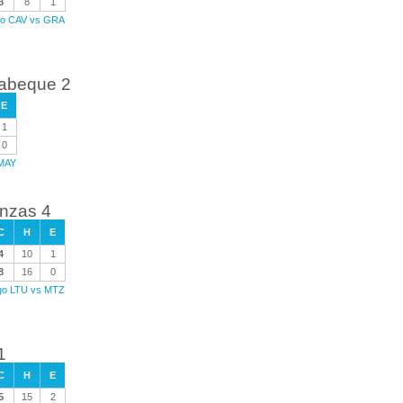
3
8
1
ego CAV vs GRA
abeque 2
E
1
0
 MAY
anzas 4
C
H
E
4
10
1
8
16
0
ego LTU vs MTZ
1
C
H
E
5
15
2