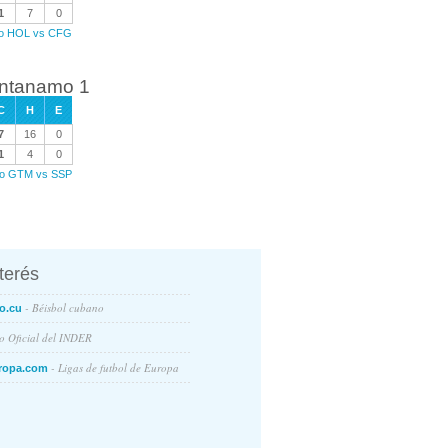
1
7
0
ego HOL vs CFG
uantanamo 1
C
H
E
7
16
0
1
4
0
ego GTM vs SSP
nterés
- Béisbol cubano
o.cu
io Oficial del INDER
- Ligas de futbol de Europa
ropa.com