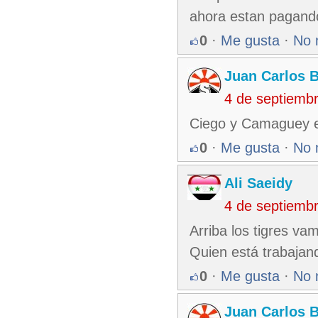
ahora estan pagand
0
·
Me gusta
·
No 
Juan Carlos 
4 de septiemb
Ciego y Camaguey em
0
·
Me gusta
·
No 
Ali Saeidy
4 de septiemb
Arriba los tigres va
Quien está trabajan
0
·
Me gusta
·
No 
Juan Carlos 