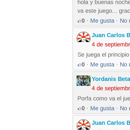
hola y buenas noches
va este juego... gra
0
·
Me gusta
·
No 
Juan Carlos 
4 de septiemb
Se juega el principi
0
·
Me gusta
·
No 
Yordanis Bet
4 de septiemb
Porfa como va el j
0
·
Me gusta
·
No 
Juan Carlos 