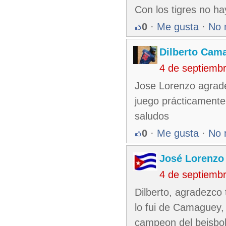
Con los tigres no h
0
·
Me gusta
·
No 
Dilberto Cam
4 de septiemb
Jose Lorenzo agrade
juego prácticamente 
saludos
0
·
Me gusta
·
No 
José Lorenzo
4 de septiemb
Dilberto, agradezco 
lo fui de Camaguey, 
campeon del beisbol