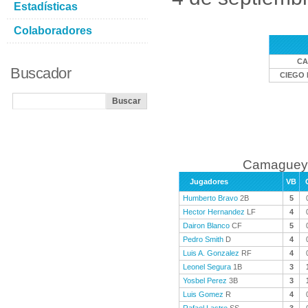
Estadísticas
Colaboradores
CA
Buscador
CIEGO 
Camaguey 
Jugadores
VB
Humberto Bravo
2B
5
Hector Hernandez
LF
4
Dairon Blanco
CF
5
Pedro Smith
D
4
Luis A. Gonzalez
RF
4
Leonel Segura
1B
3
Yosbel Perez
3B
3
Luis Gomez
R
4