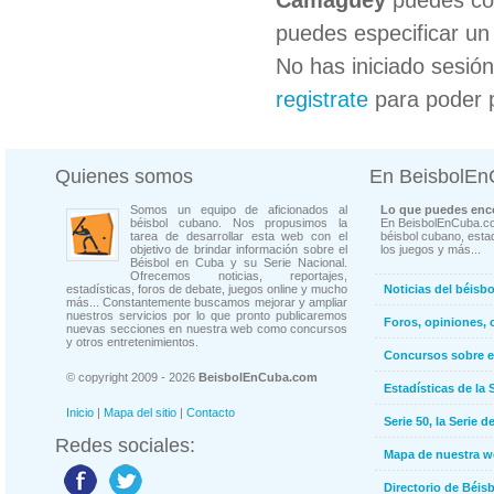
Camaguey
puedes col
puedes especificar un 
No has iniciado sesió
registrate
para poder 
Quienes somos
En BeisbolE
Somos un equipo de aficionados al
Lo que puedes enco
béisbol cubano. Nos propusimos la
En BeisbolEnCuba.co
tarea de desarrollar esta web con el
béisbol cubano, estad
objetivo de brindar información sobre el
los juegos y más...
Béisbol en Cuba y su Serie Nacional.
Ofrecemos noticias, reportajes,
estadísticas, foros de debate, juegos online y mucho
Noticias del béisb
más... Constantemente buscamos mejorar y ampliar
nuestros servicios por lo que pronto publicaremos
Foros, opiniones, 
nuevas secciones en nuestra web como concursos
y otros entretenimientos.
Concursos sobre e
© copyright 2009 - 2026
BeisbolEnCuba.com
Estadísticas de la 
Inicio
|
Mapa del sitio
|
Contacto
Serie 50, la Serie d
Redes sociales:
Mapa de nuestra 
Directorio de Béi