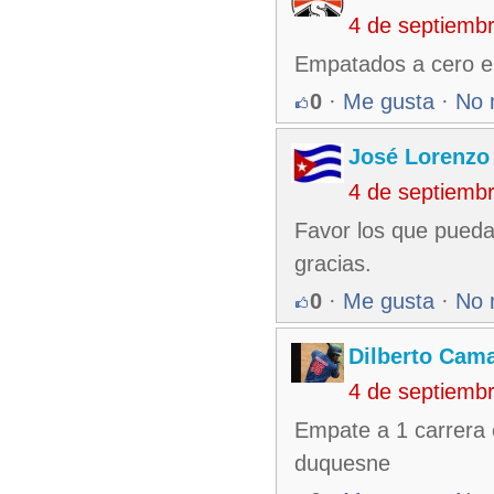
4 de septiemb
Empatados a cero e
0
·
Me gusta
·
No 
José Lorenzo
4 de septiemb
Favor los que puedan
gracias.
0
·
Me gusta
·
No 
Dilberto Cam
4 de septiemb
Empate a 1 carrera e
duquesne