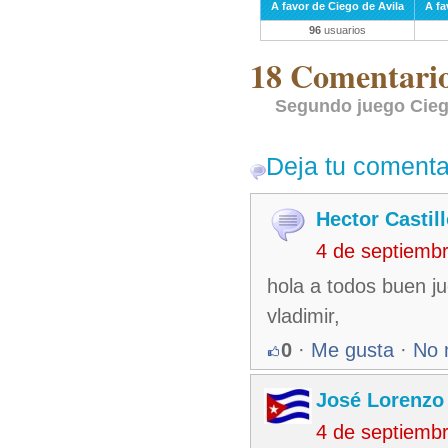
A favor de Ciego de Avila
A f
96
usuarios
18 Comentarios
Segundo juego Cieg
Deja tu comenta
Hector Castil
4 de septiemb
hola a todos buen ju
vladimir,
0
·
Me gusta
·
No 
José Lorenzo
4 de septiemb