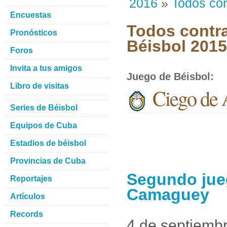
2016
»
Todos con
Encuestas
Todos contra
Pronósticos
Béisbol 201
Foros
Invita a tus amigos
Juego de Béisbol
:
Libro de visitas
Ciego de 
Series de Béisbol
Equipos de Cuba
Estadios de béisbol
Provincias de Cuba
Segundo jueg
Reportajes
Camaguey
Artículos
Records
4 de septiemb