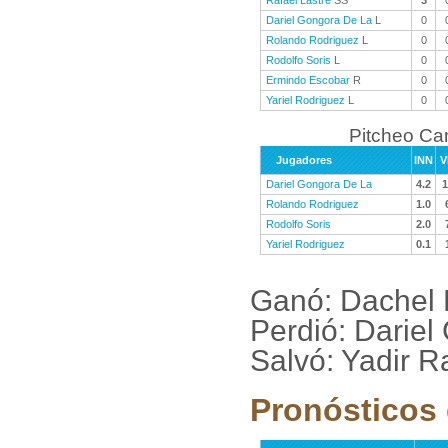
Rafael Lastre
SS
3
Dariel Gongora De La
L
0
Rolando Rodriguez
L
0
Rodolfo Soris
L
0
Ermindo Escobar
R
0
Yariel Rodriguez
L
0
Pitcheo C
Jugadores
INN
V
Dariel Gongora De La
4.2
1
Rolando Rodriguez
1.0
Rodolfo Soris
2.0
Yariel Rodriguez
0.1
Ganó: Dachel
Perdió: Dariel
Salvó: Yadir R
Pronósticos 