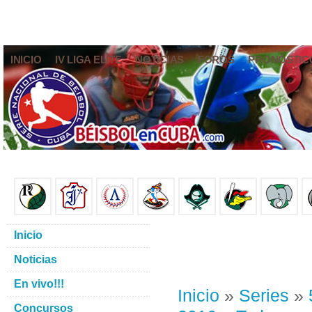
INICIO
IV LIGA ELITE
NOTICIAS
FOROS
PRONÓSTIC
Inicio
Noticias
En vivo!!!
Inicio
»
Series
»
Concursos