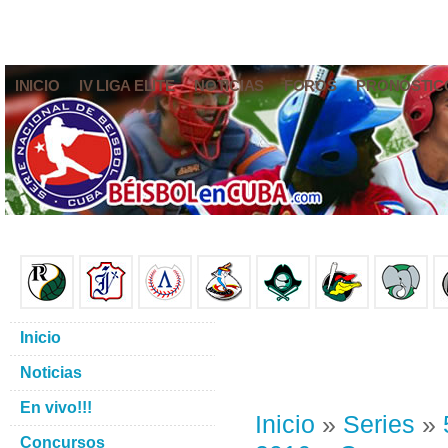
INICIO
IV LIGA ELITE
NOTICIAS
FOROS
PRONÓSTIC
Inicio
Noticias
En vivo!!!
Inicio
»
Series
»
Concursos