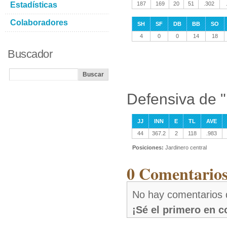
Estadísticas
187
169
20
51
.302
Colaboradores
SH
SF
DB
BB
SO
4
0
0
14
18
Buscador
Defensiva de 
JJ
INN
E
TL
AVE
44
367.2
2
118
.983
Posiciones:
Jardinero central
0 Comentarios
No hay comentarios 
¡Sé el primero en 