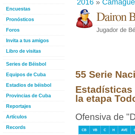
2016
»
Camague
Encuestas
Dairon 
Pronósticos
Jugador de Bé
Foros
Invita a tus amigos
Libro de visitas
Series de Béisbol
55 Serie Nac
Equipos de Cuba
Estadios de béisbol
Estadísticas
Provincias de Cuba
la etapa Tod
Reportajes
Ofensiva de "
Artículos
Records
CB
VB
C
H
AVE