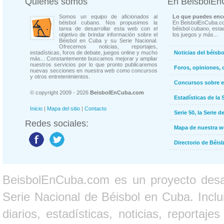
Quienes somos
En BeisbolE
Somos un equipo de aficionados al
Lo que puedes enco
béisbol cubano. Nos propusimos la
En BeisbolEnCuba.co
tarea de desarrollar esta web con el
béisbol cubano, estad
objetivo de brindar información sobre el
los juegos y más...
Béisbol en Cuba y su Serie Nacional.
Ofrecemos noticias, reportajes,
estadísticas, foros de debate, juegos online y mucho
Noticias del béisb
más... Constantemente buscamos mejorar y ampliar
nuestros servicios por lo que pronto publicaremos
Foros, opiniones, 
nuevas secciones en nuestra web como concursos
y otros entretenimientos.
Concursos sobre e
© copyright 2009 - 2026
BeisbolEnCuba.com
Estadísticas de la 
Inicio
|
Mapa del sitio
|
Contacto
Serie 50, la Serie d
Redes sociales:
Mapa de nuestra 
Directorio de Béi
BeisbolEnCuba.com es un proyecto desarr
Serie Nacional de Béisbol en Cuba. Inclui
diarios, estadísticas, noticias, report