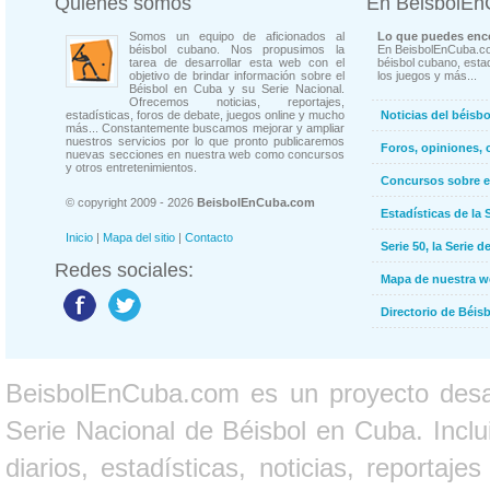
Quienes somos
En BeisbolE
Somos un equipo de aficionados al
Lo que puedes enco
béisbol cubano. Nos propusimos la
En BeisbolEnCuba.co
tarea de desarrollar esta web con el
béisbol cubano, estad
objetivo de brindar información sobre el
los juegos y más...
Béisbol en Cuba y su Serie Nacional.
Ofrecemos noticias, reportajes,
estadísticas, foros de debate, juegos online y mucho
Noticias del béisb
más... Constantemente buscamos mejorar y ampliar
nuestros servicios por lo que pronto publicaremos
Foros, opiniones, 
nuevas secciones en nuestra web como concursos
y otros entretenimientos.
Concursos sobre e
© copyright 2009 - 2026
BeisbolEnCuba.com
Estadísticas de la 
Inicio
|
Mapa del sitio
|
Contacto
Serie 50, la Serie d
Redes sociales:
Mapa de nuestra 
Directorio de Béi
BeisbolEnCuba.com es un proyecto desarr
Serie Nacional de Béisbol en Cuba. Inclui
diarios, estadísticas, noticias, report