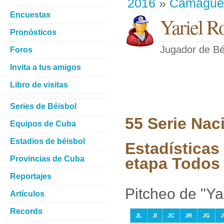
2016
»
Camague
Encuestas
Yariel R
Pronósticos
Jugador de Bé
Foros
Invita a tus amigos
Libro de visitas
Series de Béisbol
55 Serie Nac
Equipos de Cuba
Estadios de béisbol
Estadísticas 
Provincias de Cuba
etapa Todos 
Reportajes
Pitcheo de "Ya
Artículos
Records
JL
JI
JC
JR
JG
J