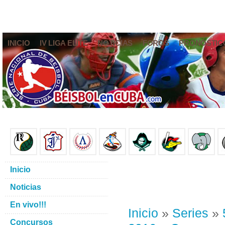
INICIO
IV LIGA ELITE
NOTICIAS
FOROS
PRONÓSTIC
Inicio
Noticias
En vivo!!!
Inicio
»
Series
»
Concursos