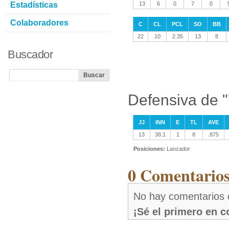
Estadísticas
13
6
0
7
0
Colaboradores
C
CL
PCL
SO
BB
22
10
2.35
13
8
Buscador
Defensiva de "
JJ
INN
E
TL
AVE
13
38.1
1
8
.875
Posiciones:
Lanzador
0 Comentarios
No hay comentarios d
¡Sé el primero en 