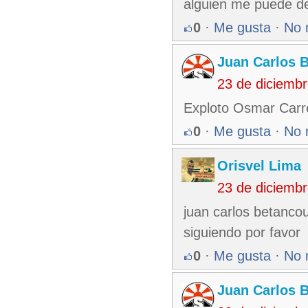
alguien me puede de
0
·
Me gusta
·
No 
Juan Carlos 
23 de diciemb
Exploto Osmar Carre
0
·
Me gusta
·
No 
Orisvel Lima
23 de diciemb
juan carlos betanco
siguiendo por favor
0
·
Me gusta
·
No 
Juan Carlos 