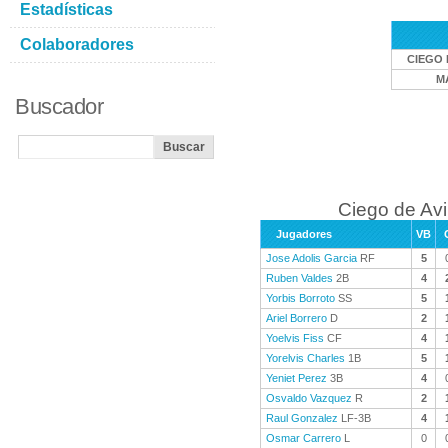
Estadísticas
Colaboradores
CIEGO 
M
Buscador
Ciego de Avi
Jugadores
VB
Jose Adolis Garcia
RF
5
Ruben Valdes
2B
4
Yorbis Borroto
SS
5
Ariel Borrero
D
2
Yoelvis Fiss
CF
4
Yorelvis Charles
1B
5
Yeniet Perez
3B
4
Osvaldo Vazquez
R
2
Raul Gonzalez
LF-3B
4
Osmar Carrero
L
0