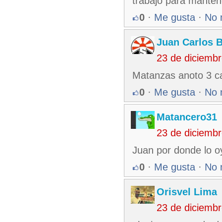
trabajo para manten
0
·
Me gusta
·
No 
Juan Carlos 
23 de diciemb
Matanzas anoto 3 ca
0
·
Me gusta
·
No 
Matancero31
23 de diciemb
Juan por donde lo o
0
·
Me gusta
·
No 
Orisvel Lima
23 de diciemb