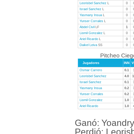
Leorisbel Sanchez
L
0
Israel Sanchez
L
0
Yasmany Insua
L
0
Yunser Corrales
L
0
Abdel Civil
LF
1
Liomil Gonzalez
L
0
Ariel Ricardo
L
0
Daikel Leiva
SS
0
Pitcheo Cieg
Jugadores
INN
V
Osmar Carrero
0.1
Leorisbel Sanchez
4.0
1
Israel Sanchez
0.1
Yasmany Insua
0.2
Yunser Corrales
0.2
Liomil Gonzalez
1.0
Ariel Ricardo
1.0
Ganó: Yoandry
Perdió: Leori