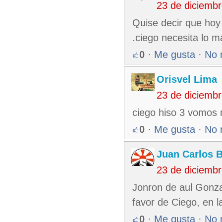
23 de diciemb
Quise decir que hoy l
.ciego necesita lo m
0
·
Me gusta
·
No 
Orisvel Lima
23 de diciemb
ciego hiso 3 vomos 
0
·
Me gusta
·
No 
Juan Carlos 
23 de diciemb
Jonron de aul Gonza
favor de Ciego, en la
0
·
Me gusta
·
No 