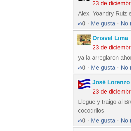
23 de diciemb
Alex, Yoandry Ruiz 
0
·
Me gusta
·
No 
Orisvel Lima
23 de diciemb
ya la arreglaron aho
0
·
Me gusta
·
No 
José Lorenzo
23 de diciemb
Llegue y traigo al B
cocodrilos
0
·
Me gusta
·
No 