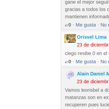
gane el mejor segui
gracias a todos los 
mantienen informado
0
·
Me gusta
·
No 
Orisvel Lima
23 de diciemb
ciego resibe 0 en el
0
·
Me gusta
·
No 
Alain Daniel
23 de diciemb
Vamos leorisbel a d
matanzas son en ext
recuperen pues lucie