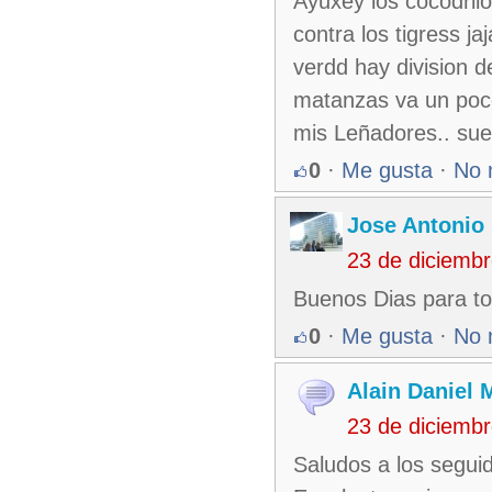
Ayuxey los cocodrilo
contra los tigress jaj
verdd hay division d
matanzas va un poco 
mis Leñadores.. suer
0
·
Me gusta
·
No 
Jose Antonio 
23 de diciemb
Buenos Dias para to
0
·
Me gusta
·
No 
Alain Daniel
23 de diciemb
Saludos a los segui