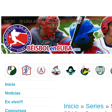
INICIO
IV LIGA ELITE
NOTICIAS
FOROS
PRONÓSTIC
Inicio
Noticias
En vivo!!!
Inicio
»
Series
»
Concursos