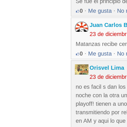
Se fue el principio d
0
·
Me gusta
·
No 
Juan Carlos 
23 de diciemb
Matanzas recibe cer
0
·
Me gusta
·
No 
Orisvel Lima
23 de diciemb
no es facil s dan los
noche con la otra u
playoff! tienen a un
transmitiendo por re
en AM y aqui lo que