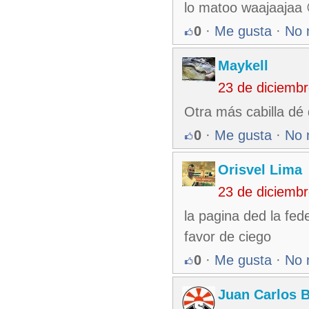
lo matoo waajaajaa 
0
·
Me gusta
·
No 
Maykell
23 de diciemb
Otra más cabilla dé
0
·
Me gusta
·
No 
Orisvel Lima
23 de diciemb
la pagina ded la fed
favor de ciego
0
·
Me gusta
·
No 
Juan Carlos 