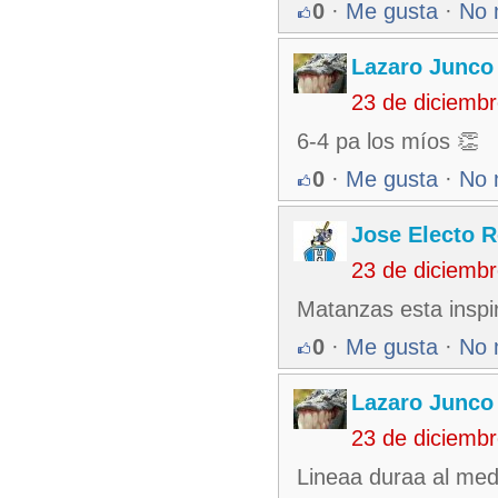
0
·
Me gusta
·
No 
Lazaro Junco
23 de diciemb
6-4 pa los míos 👏
0
·
Me gusta
·
No 
Jose Electo 
23 de diciemb
Matanzas esta inspi
0
·
Me gusta
·
No 
Lazaro Junco
23 de diciemb
Lineaa duraa al med