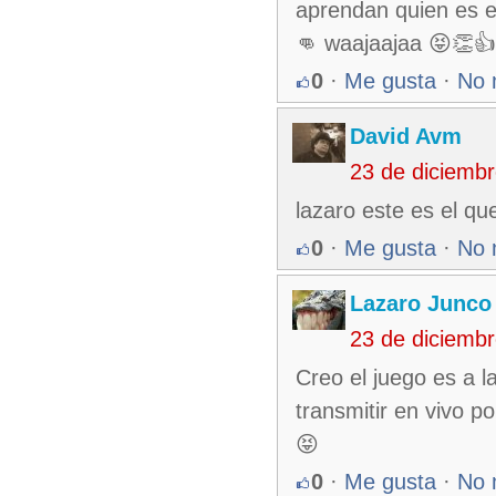
aprendan quien es el
👊 waajaajaa 😝👏👍
0
·
Me gusta
·
No 
David Avm
23 de diciemb
lazaro este es el qu
0
·
Me gusta
·
No 
Lazaro Junco
23 de diciemb
Creo el juego es a 
transmitir en vivo p
😝
0
·
Me gusta
·
No 