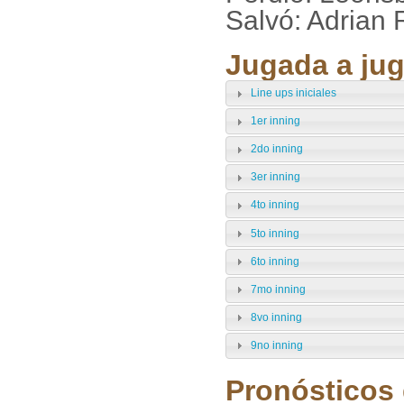
Salvó: Adrian 
Jugada a jug
Line ups iniciales
1er inning
2do inning
3er inning
4to inning
5to inning
6to inning
7mo inning
8vo inning
9no inning
Pronósticos 