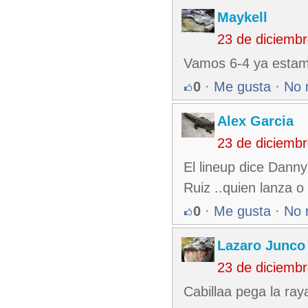
Maykell
23 de diciemb
Vamos 6-4 ya estam
0
·
Me gusta
·
No 
Alex Garcia
23 de diciemb
El lineup dice Danny
Ruiz ..quien lanza o
0
·
Me gusta
·
No 
Lazaro Junco
23 de diciemb
Cabillaa pega la ray