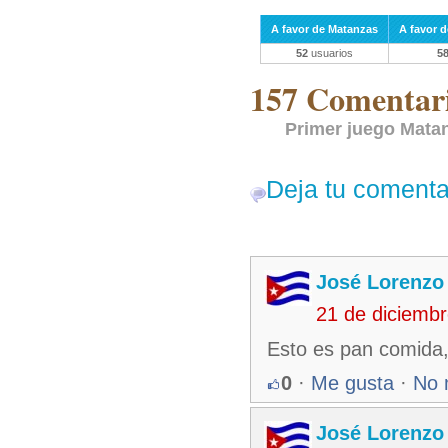
A favor de Matanzas
A favor d
52
usuarios
5
157 Comentari
Primer juego Matan
Deja tu comenta
José Lorenzo
21 de diciemb
Esto es pan comida,
0
·
Me gusta
·
No 
José Lorenzo