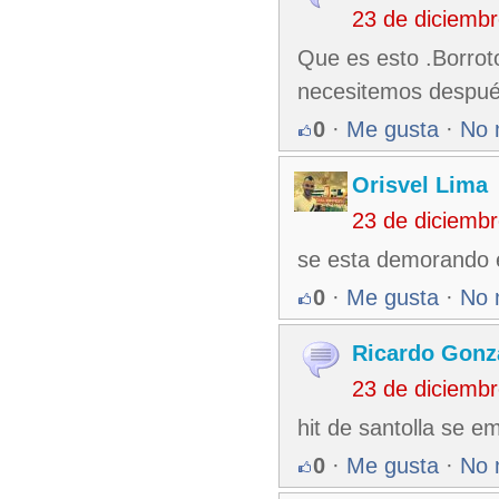
23 de diciemb
Que es esto .Borroto 
necesitemos despué
0
·
Me gusta
·
No 
Orisvel Lima
23 de diciemb
se esta demorando el
0
·
Me gusta
·
No 
Ricardo Gonz
23 de diciemb
hit de santolla se e
0
·
Me gusta
·
No 