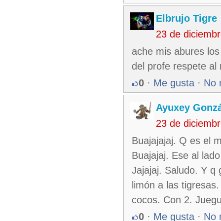
Elbrujo Tigre
23 de diciemb
ache mis abures los 
del profe respete 
0
·
Me gusta
·
No 
Ayuxey Gonzá
23 de diciemb
Buajajajaj. Q es el
Buajajaj. Ese al lad
Jajajaj. Saludo. Y 
limón a las tigresas
cocos. Con 2. Juegu
0
·
Me gusta
·
No 