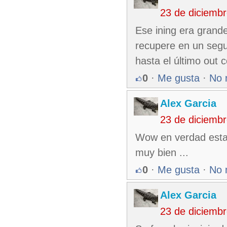
23 de diciemb
Ese ining era grand
recupere en un segun
hasta el último out 
0
·
Me gusta
·
No 
Alex Garcia
23 de diciemb
Wow en verdad esta 
muy bien ...
0
·
Me gusta
·
No 
Alex Garcia
23 de diciemb