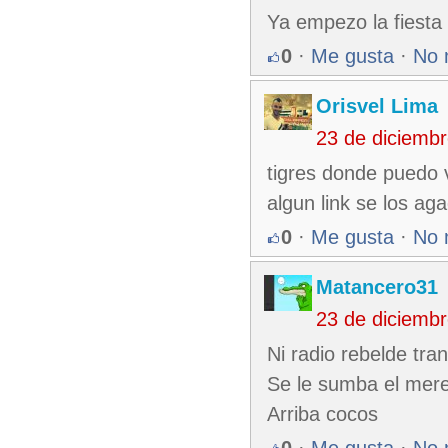
Ya empezo la fiest
0
·
Me gusta
·
No 
Orisvel Lima
23 de diciemb
tigres donde puedo v
algun link se los ag
0
·
Me gusta
·
No 
Matancero31
23 de diciemb
Ni radio rebelde tra
Se le sumba el mer
Arriba cocos
0
·
Me gusta
·
No 