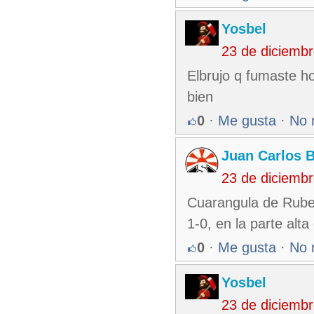
Yosbel
23 de diciemb
Elbrujo q fumaste ho
bien
0
·
Me gusta
·
No 
Juan Carlos 
23 de diciemb
Cuarangula de Rube
1-0, en la parte alta
0
·
Me gusta
·
No 
Yosbel
23 de diciemb