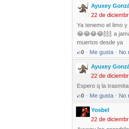
Ayuxey Gonzá
22 de diciemb
Ya tenemo el limo y 
😂😂😂😂🍾🍾🍾 a jam
muertos desde ya
0
·
Me gusta
·
No 
Ayuxey Gonzá
22 de diciemb
Espero q la trasmit
0
·
Me gusta
·
No 
Yosbel
22 de diciemb