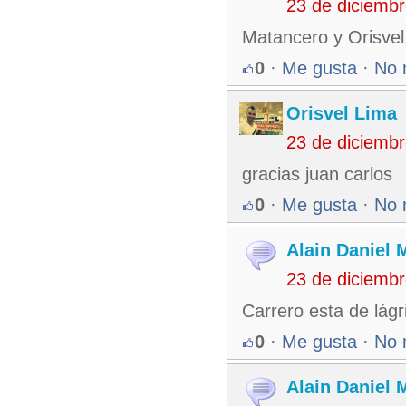
23 de diciemb
Matancero y Orisvel,
0
·
Me gusta
·
No 
Orisvel Lima
23 de diciemb
gracias juan carlos
0
·
Me gusta
·
No 
Alain Daniel
23 de diciemb
Carrero esta de lágr
0
·
Me gusta
·
No 
Alain Daniel