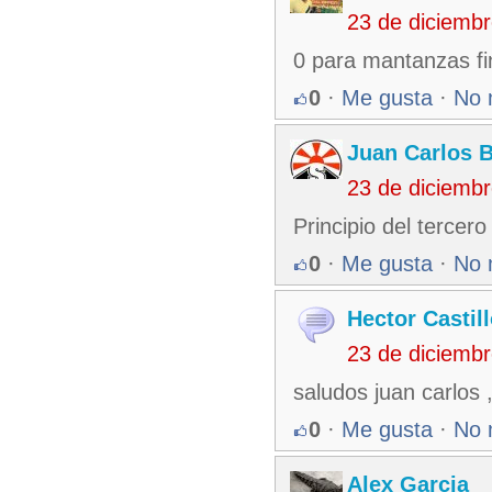
23 de diciemb
0 para mantanzas fi
0
·
Me gusta
·
No 
Juan Carlos 
23 de diciemb
Principio del tercero
0
·
Me gusta
·
No 
Hector Castil
23 de diciemb
saludos juan carlos 
0
·
Me gusta
·
No 
Alex Garcia