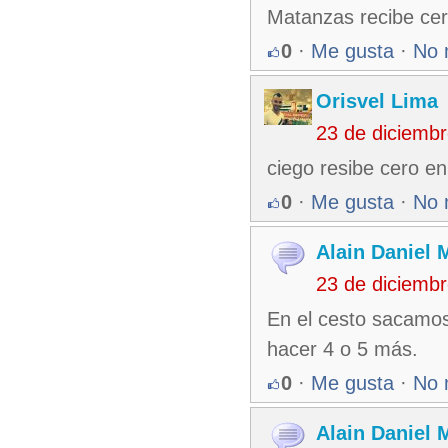
Matanzas recibe cer
0
·
Me gusta
·
No 
Orisvel Lima
23 de diciemb
ciego resibe cero en 
0
·
Me gusta
·
No 
Alain Daniel
23 de diciemb
En el cesto sacamos
hacer 4 o 5 más.
0
·
Me gusta
·
No 
Alain Daniel