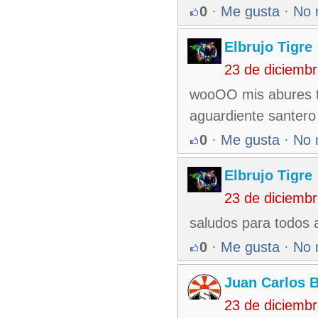
0
·
Me gusta
·
No 
Elbrujo Tigre
23 de diciemb
wooOO mis abures t
aguardiente santero
0
·
Me gusta
·
No 
Elbrujo Tigre
23 de diciemb
saludos para todos 
0
·
Me gusta
·
No 
Juan Carlos 
23 de diciemb