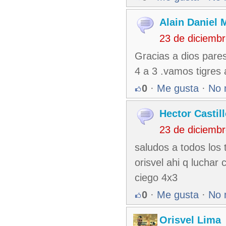
Alain Daniel
23 de diciemb
Gracias a dios pare
4 a 3 .vamos tigres a
0
·
Me gusta
·
No 
Hector Castil
23 de diciemb
saludos a todos los ti
orisvel ahi q luchar
ciego 4x3
0
·
Me gusta
·
No 
Orisvel Lima