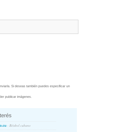
viarla. Si deseas también puedes especificar un
er publicar imágenes.
nterés
- Béisbol cubano
o.cu