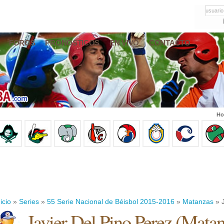
usuario
FOROS
PRONÓSTICOS
EN VIVO
CONTACTO
Ho
icio
»
Series
»
55 Serie Nacional de Béisbol 2015-2016
»
Matanzas
» J
Javier Del Pino Perez
(
Matan