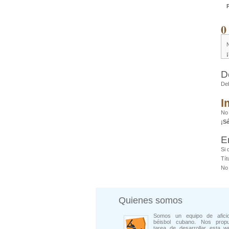
0
D
De
I
No 
¡S
E
Si 
Tít
No 
Quienes somos
Somos un equipo de afici
béisbol cubano. Nos prop
tarea de desarrollar esta w