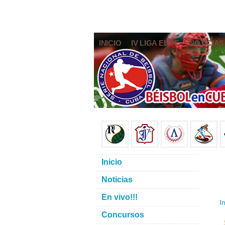
INICIO
IV LIGA ELITE
NOTICIAS
Inicio
Noticias
En vivo!!!
In
Concursos