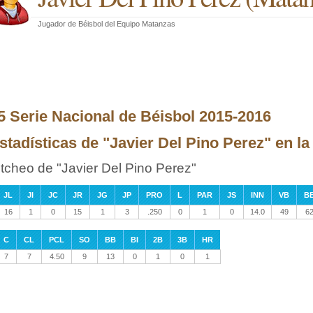
Jugador de Béisbol
del
Equipo Matanzas
5 Serie Nacional de Béisbol 2015-2016
stadísticas de "Javier Del Pino Perez" en l
itcheo de "Javier Del Pino Perez"
JL
JI
JC
JR
JG
JP
PRO
L
PAR
JS
INN
VB
B
16
1
0
15
1
3
.250
0
1
0
14.0
49
6
C
CL
PCL
SO
BB
BI
2B
3B
HR
7
7
4.50
9
13
0
1
0
1