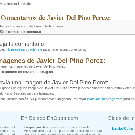
Posiciones:
Lanzador
 Comentarios de Javier Del Pino Perez:
No hay comentarios de Javier Del Pino Perez
¡Sé el primero en comentar!
eja tu comentario:
bes
iniciar sesión
o
registrate
para hacer algún comentario.
mágenes de Javier Del Pino Perez:
tenemos imágenes de Javier Del Pino Perez
é el primero en enviar una imagen!
nvía una imagen de Javier Del Pino Perez
dispones de alguna imagen de
Javier Del Pino Perez
puedes colaborar con nuestra web al en
ulo y una Descripción para la imagen.
has iniciado sesión. No puedes enviar imágenes. Por favor
inicia sesión
o
registrate
para pod
En BeisbolEnCuba.com
Sitios de i
onados al
Lo que puedes encontrar en nuestra web
BeisbolCuban
usimos la
En BeisbolEnCuba.com podrás encontrar noticias del
eb con el
béisbol cubano, estadísticas, records, resultados de