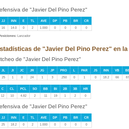
efensiva de "Javier Del Pino Perez"
JJ
INN
E
TL
AVE
DP
PB
BR
CR
16
14.0
0
2
1.000
0
0
0
0
Posiciones:
Lanzador
stadísticas de "Javier Del Pino Perez" en l
itcheo de "Javier Del Pino Perez"
JL
JI
JC
JR
JG
JP
PRO
L
PAR
JS
INN
VB
B
25
1
0
24
1
3
.250
0
1
0
18.2
66
8
C
CL
PCL
SO
BB
BI
2B
3B
HR
12
10
4.82
2
11
19
1
2
0
efensiva de "Javier Del Pino Perez"
JJ
INN
E
TL
AVE
DP
PB
BR
CR
25
18.2
0
2
1.000
0
0
0
0