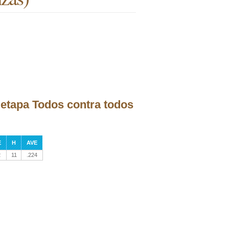
a etapa Todos contra todos
E
H
AVE
2
11
.224