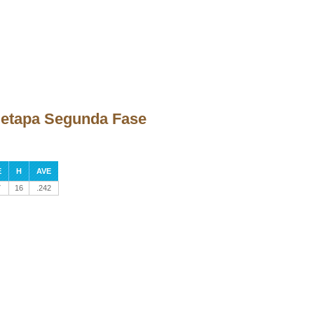
a etapa Segunda Fase
E
H
AVE
7
16
.242