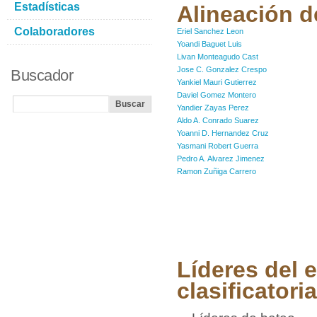
Estadísticas
Alineación de
Colaboradores
Eriel Sanchez Leon
Yoandi Baguet Luis
Livan Monteagudo Cast
Jose C. Gonzalez Crespo
Buscador
Yankiel Mauri Gutierrez
Daviel Gomez Montero
Yandier Zayas Perez
Aldo A. Conrado Suarez
Yoanni D. Hernandez Cruz
Yasmani Robert Guerra
Pedro A. Alvarez Jimenez
Ramon Zuñiga Carrero
Líderes del e
clasificatoria