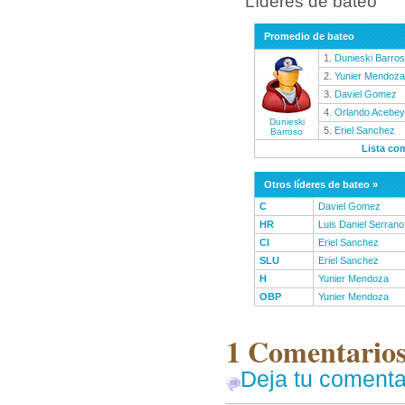
Líderes de bateo
Promedio de bateo
1.
Dunieski Barro
2.
Yunier Mendoza
3.
Daviel Gomez
4.
Orlando Acebey
Dunieski
5.
Eriel Sanchez
Barroso
Lista co
Otros líderes de bateo »
C
Daviel Gomez
HR
Luis Daniel Serrano
CI
Eriel Sanchez
SLU
Eriel Sanchez
H
Yunier Mendoza
OBP
Yunier Mendoza
1 Comentarios 
Deja tu comenta