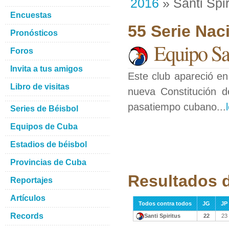
2016
» Santi Spir
Encuestas
55 Serie Nac
Pronósticos
Equipo San
Foros
Invita a tus amigos
Este club apareció en
Libro de visitas
nueva Constitución d
pasatiempo cubano...
Series de Béisbol
Equipos de Cuba
Estadios de béisbol
Provincias de Cuba
Resultados d
Reportajes
Artículos
Todos contra todos
JG
JP
Records
Santi Spiritus
22
23