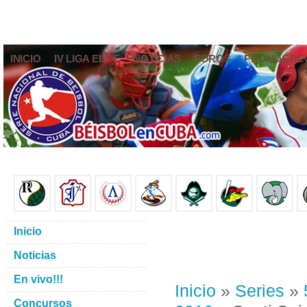
INICIO
IV LIGA ELITE
NOTICIAS
FOROS
PRONÓSTIC
Inicio
Noticias
En vivo!!!
Inicio
»
Series
»
Concursos