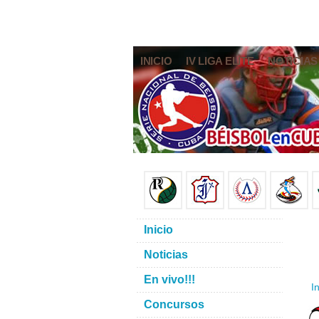
INICIO
IV LIGA ELITE
NOTICIAS
Inicio
Noticias
En vivo!!!
In
Concursos