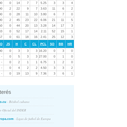
00
0
14
7
7
5.25
3
3
4
00
2
22
9
7
3.63
11
6
2
00
0
28
11
10
3.80
6
7
0
00
2
45
23
22
6.06
21
11
5
50
0
44
20
13
3.28
14
17
3
33
0
52
17
14
2.11
52
15
1
57
0
61
18
16
2.41
25
12
3
RO
JS
H
C
CL
PCL
SO
BB
HR
00
0
3
3
3
16.20
0
3
0
-
0
5
3
3
27.00
0
1
0
-
0
2
1
1
6.75
1
2
0
-
0
4
2
2
4.50
3
3
2
-
0
19
13
9
7.36
3
6
1
nterés
- Béisbol cubano
o.cu
io Oficial del INDER
- Ligas de futbol de Europa
ropa.com