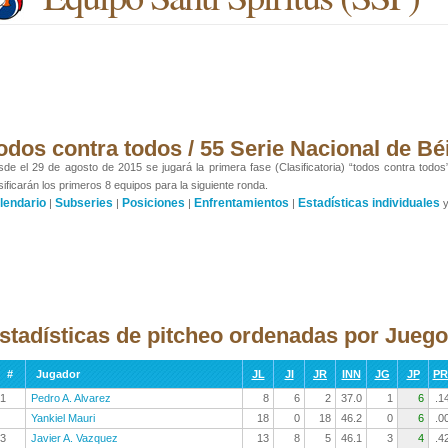
odos contra todos / 55 Serie Nacional de Bé
de el 29 de agosto de 2015 se jugará la primera fase (Clasificatoria) “todos contra todos
sificarán los primeros 8 equipos para la siguiente ronda.
lendario
Subseries
Posiciones
Enfrentamientos
Estadísticas individuales
|
|
|
|
stadísticas de pitcheo ordenadas por Jueg
#
Jugador
JL
JI
JR
INN
JG
JP
P
1
Pedro A. Alvarez
8
6
2
37.0
1
6
.1
Yankiel Mauri
18
0
18
46.2
0
6
.0
3
Javier A. Vazquez
13
8
5
46.1
3
4
.4