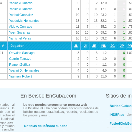
4
Yanioski Duardo
5
3
2
12.0
1
1
.5
Yanieski Duardo
11
0
11
17.1
0
1
.0
Yosbel Gonzalez
10
0
10
23.2
1
1
.5
Yusdelvis Hernandez
13
0
13
32.2
1
1
.5
Aldo A. Conrado
11
7
4
35.2
3
1
.7
Yoen Socarras
10
10
0
59.2
5
1
.8
Yamichel Perez
10
10
0
59.2
6
1
.8
#
Jugador
JL
JI
JR
INN
JG
JP
P
11
Osvaldo Santiago
3
0
3
1.2
1
0
1.0
Camilo Tamayo
2
0
2
1.0
0
0
Ramon Zuñiga
4
0
4
1.1
0
0
Yoanni D. Hernandez
4
0
4
4.0
0
0
Yasmani Robert
9
1
8
11.0
0
0
En BeisbolEnCuba.com
Sitios de i
onados al
Lo que puedes encontrar en nuestra web
BeisbolCuban
usimos la
En BeisbolEnCuba.com podrás encontrar noticias del
eb con el
béisbol cubano, estadísticas, records, resultados de
- Sit
INDER.cu
n sobre el
los juegos y más...
Nacional.
ortajes,
FutbolClubEu
ne y mucho
Noticias del béisbol cubano
 y ampliar