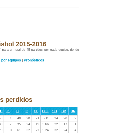
isbol 2015-2016
” para un total de 45 partidos por cada equipo, donde
por equipos
Pronósticos
y
|
os perdidos
RO
JS
H
C
CL
PCL
SO
BB
HR
43
1
40
28
21
5.11
24
20
2
00
7
35
24
19
3.66
22
17
1
29
0
61
32
27
5.24
32
24
4