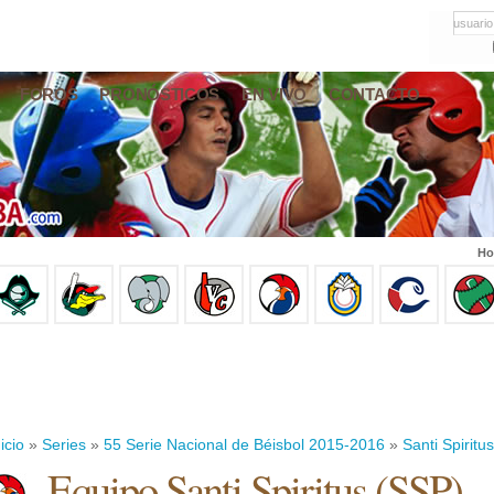
usuario
FOROS
PRONÓSTICOS
EN VIVO
CONTACTO
Ho
icio
»
Series
»
55 Serie Nacional de Béisbol 2015-2016
»
Santi Spiritus
Equipo Santi Spiritus (SSP)