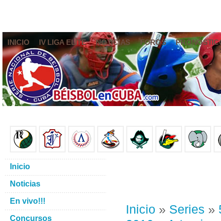
INICIO
IV LIGA ELITE
NOTICIAS
FOROS
PRONÓSTIC
Inicio
Noticias
En vivo!!!
Inicio
»
Series
»
Concursos